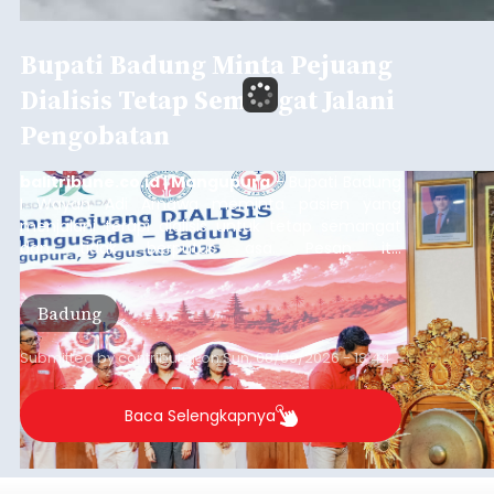
Bupati Badung Minta Pejuang
Dialisis Tetap Semangat Jalani
Pengobatan
balitribune.co.id | Mangupura
- Bupati Badung
I Wayan Adi Arnawa meminta pasien yang
menjalani terapi dialisis untuk tetap semangat
dan tidak berputus asa. Pesan itu
disampaikannya saat menghadiri Sarasehan
Pejuang Dialisis yang digelar RSD Mangusada di
Badung
Ruang Kertha Gosana, Puspem Badung, Minggu
(9/8/2026).
Submitted by
contributor
on
Sun, 08/09/2026 - 18:44
Baca Selengkapnya