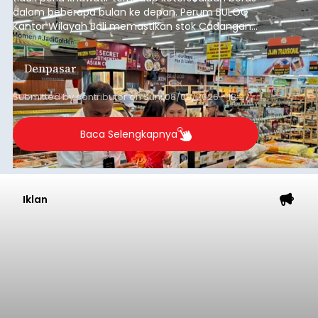
dalam beberapa bulan ke depan. Perum BULOG
Kantor Wilayah Bali memastikan stok Cadangan
Beras Pemerintah (CBP) masih dalam kondisi
aman, bahkan diproyeksikan mampu memenuhi
Denpasar
kebutuhan masyarakat hingga sekitar 10 bulan.
Submitted by
contributor
on
Sun, 08/09/2026 - 18:27
Baca Selengkapnya
Iklan