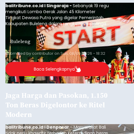
balitribune.co.id I Singaraja -
Sebanyak 19 regu
mengikuti Lomba Gerak Jalan 45 Kilometer
Tingkat Dewasa Putra yang digelar Pemerintah
Kabupaten Buleleng dalam rangka memperingati
HUT ke-81 Kemerdekaan Republik Indonesia.
Lomba resmi dimulai dari Lapangan Sepak Bola
Buleleng
Desa Celukan Bawang, Sabtu (8/8/2026) malam.
Submitted by
contributor
on
Sun, 08/09/2026 - 18:32
Baca Selengkapnya
Jaga Harga dan Pasokan, 1.150
Ton Beras Digelontor ke Ritel
Modern
balitribune.co.id I Denpasar
- Masyarakat Bali
tidak perlu khawatir terhadap ketersediaan beras