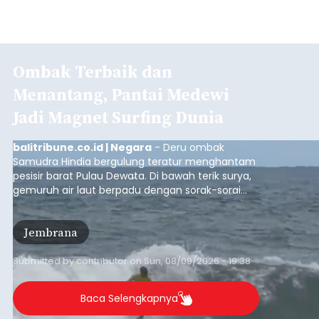
Ombak Terbaik dan
Menantang, Pantai Medewi
Jadi Magnet Surfing Dunia
balitribune.co.id | Negara
- Deru ombak
Samudra Hindia bergulung teratur menghantam
pesisir barat Pulau Dewata. Di bawah terik surya,
gemuruh air laut berpadu dengan sorak-sorai
penonton yang memadati Pantai Medewi,
Kecamatan Pekutatan pada Minggu (9/8/2026).
Jembrana
Ratusan peselancar dari berbagai penjuru
nusantara berkompetisi menaklukan ombak
terbaik dan menantang.
Submitted by
contributor
on
Sun, 08/09/2026 - 19:38
Baca Selengkapnya