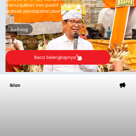
menunjukkan tren positif. Hingga akhir Juli 2026,
realisasi pendapatan daerah telah mencapai
Rp4,1 triliun atau rata-rata sekitar Rp730 miliar
per bulan, meningkat signifikan dibandingkan
Badung
rata-rata penerimaan sebelumnya yang berkisar
Rp350 miliar hingga Rp400 miliar per bulan.
Submitted by
contributor
on
Sun, 08/09/2026 - 18:22
Baca Selengkapnya
Iklan