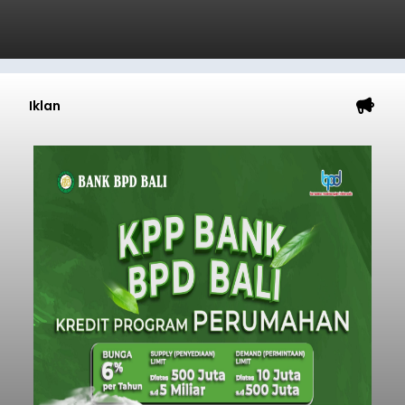
Iklan