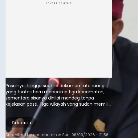
ADVERTISEMENT
Pasalnya, hingga saat ini dokumen tata ruang
yang tuntas baru mencakup tiga kecamatan,
sementara sisanya dinilai mandeg tanpa
kejelasan pasti. Tiga wilayah yang sudah memiliki
RDTR tersebut meliputi Kecamatan Kediri,
Tabanan, dan Selemadeg Barat.
Tabanan
Submitted by
contributor
on
Sun, 08/09/2026 - 21:56