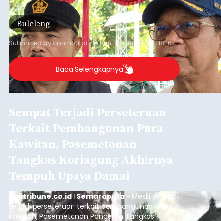
persoalan yang masih dihadapi masyarakat. Dari
jalan desa yang rusak hingga potensi pertanian
Buleleng
yang belum optimal, semuanya menjadi
perhatian pemerintah daerah.
Submitted by
contributor
on
Sun, 08/09/2026 - 18:16
Baca Selengkapnya
Sempat Terjadi Perseteruan
Terkait Pembangunan Pura
Kawitan, Pasemetonan
Tangkas Koriagung Akhirnya
Tempuh Upaya Damai
balitribune.co.id I Semarapura -
Meski sempat
terjadi perseteruan terkait pembangunan di Pura
Kawitan, Pasemetonan Pangeran Tangkas