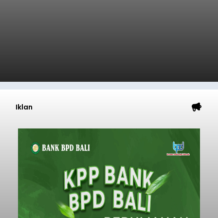
Iklan