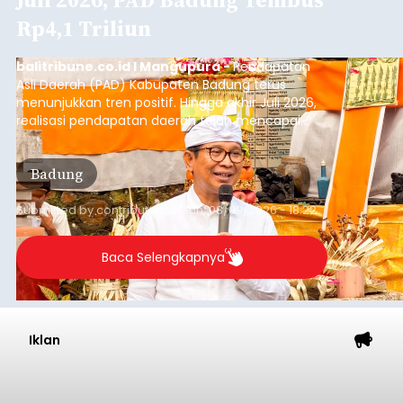
Rp4,1 Triliun
balitribune.co.id I Mangupura -
Pendapatan
Asli Daerah (PAD) Kabupaten Badung terus
menunjukkan tren positif. Hingga akhir Juli 2026,
realisasi pendapatan daerah telah mencapai
Rp4,1 triliun atau rata-rata sekitar Rp730 miliar
per bulan, meningkat signifikan dibandingkan
Badung
rata-rata penerimaan sebelumnya yang berkisar
Rp350 miliar hingga Rp400 miliar per bulan.
Submitted by
contributor
on
Sun, 08/09/2026 - 18:22
Baca Selengkapnya
Iklan