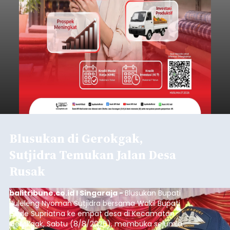
Blusukan di Gerokgak,
Sutjidra Temukan Jalan Desa
Rusak
balitribune.co.id I Singaraja -
Blusukan Bupati
Buleleng Nyoman Sutjidra bersama Wakil Bupati
Gede Supriatna ke empat desa di Kecamatan
Gerokgak, Sabtu (8/8/2026), membuka sejumlah