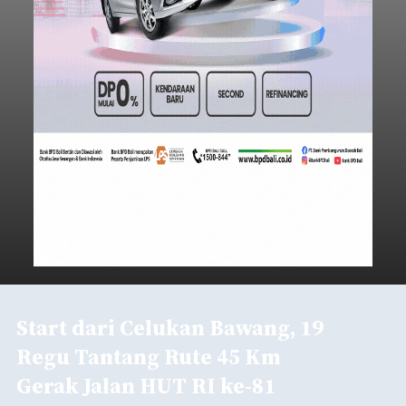
Start dari Celukan Bawang, 19
Regu Tantang Rute 45 Km
Gerak Jalan HUT RI ke-81