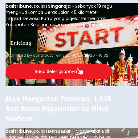
balitribune.co.id I Singaraja -
Sebanyak 19 regu
mengikuti Lomba Gerak Jalan 45 Kilometer
Tingkat Dewasa Putra yang digelar Pemerintah
Kabupaten Buleleng dalam rangka memperingati
HUT ke-81 Kemerdekaan Republik Indonesia.
Lomba resmi dimulai dari Lapangan Sepak Bola
Buleleng
Desa Celukan Bawang, Sabtu (8/8/2026) malam.
Submitted by
contributor
on
Sun, 08/09/2026 - 18:32
Baca Selengkapnya
Jaga Harga dan Pasokan, 1.150
Ton Beras Digelontor ke Ritel
Modern
balitribune.co.id I Denpasar
- Masyarakat Bali
tidak perlu khawatir terhadap ketersediaan beras