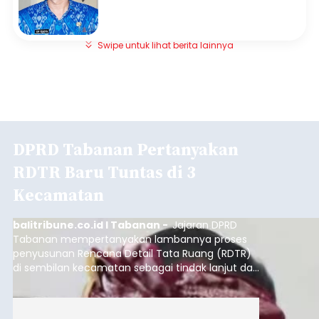
Swipe untuk lihat berita lainnya
DPRD Tabanan Pertanyakan
RDTR Baru Tuntas di 3
Kecamatan
balitribune.co.id I Tabanan -
Jajaran DPRD
Tabanan mempertanyakan lambannya proses
penyusunan Rencana Detail Tata Ruang (RDTR)
di sembilan kecamatan sebagai tindak lanjut dari
pelaksanaan RTRW.