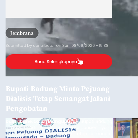
Jembrana
Submitted by
contributor
on
Sun, 08/09/2026 - 19:38
Baca Selengkapnya
Bupati Badung Minta Pejuang
Dialisis Tetap Semangat Jalani
Pengobatan
balitribune.co.id | Mangupura
- Bupati Badung
I Wayan Adi Arnawa meminta pasien yang
menjalani terapi dialisis untuk tetap semangat