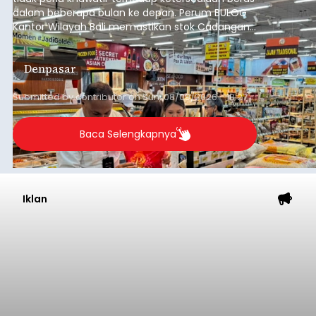
dalam beberapa bulan ke depan. Perum BULOG
Kantor Wilayah Bali memastikan stok Cadangan
Beras Pemerintah (CBP) masih dalam kondisi
aman, bahkan diproyeksikan mampu memenuhi
Denpasar
kebutuhan masyarakat hingga sekitar 10 bulan.
Submitted by
contributor
on
Sun, 08/09/2026 - 18:27
Baca Selengkapnya
Iklan