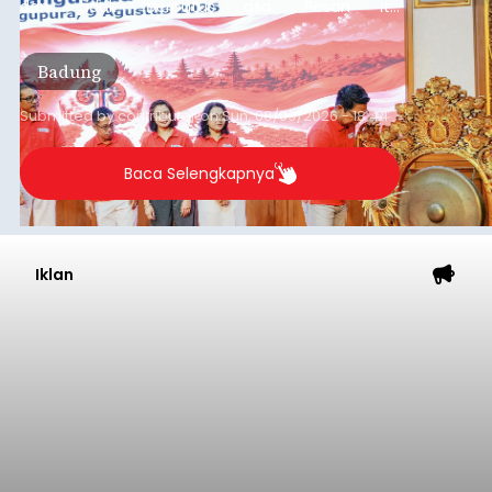
dan tidak berputus asa. Pesan itu
disampaikannya saat menghadiri Sarasehan
Pejuang Dialisis yang digelar RSD Mangusada di
Badung
Ruang Kertha Gosana, Puspem Badung, Minggu
(9/8/2026).
Submitted by
contributor
on
Sun, 08/09/2026 - 18:44
Baca Selengkapnya
Iklan