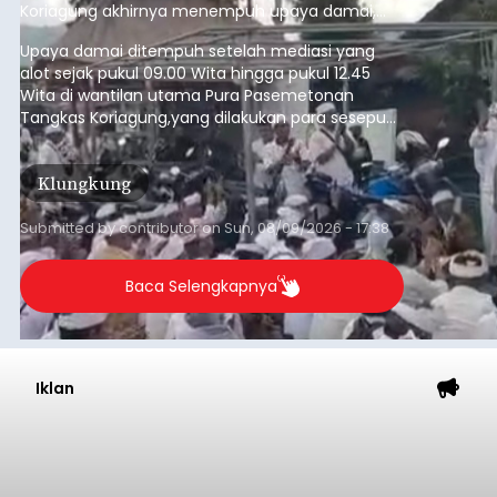
Koriagung akhirnya menempuh upaya damai,
pada Minggu (9/8/2026).
Upaya damai ditempuh setelah mediasi yang
alot sejak pukul 09.00 Wita hingga pukul 12.45
Wita di wantilan utama Pura Pasemetonan
Tangkas Koriagung,yang dilakukan para sesepuh
kedua belah pihak yang berseberangan.
Klungkung
Submitted by
contributor
on
Sun, 08/09/2026 - 17:38
Baca Selengkapnya
Iklan