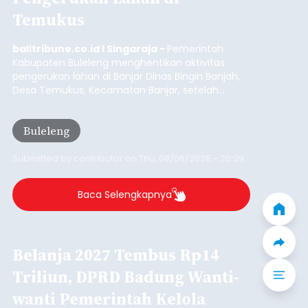
Temukus
balitribune.co.id I Singaraja -
Pemerintah
Kabupaten Buleleng menghentikan aktivitas
pengerukan lahan di Banjar Dinas Bingin Banjah,
Desa Temukus, Kecamatan Banjar, setelah
ditemukan indikasi kegiatan pengambilan
material yang tidak sesuai dengan peruntukan
Buleleng
kawasan.
Submitted by
contributor
on
Thu, 08/06/2026 - 20:29
Baca Selengkapnya
Belanja 2027 Tembus Rp14
Triliun, DPRD Badung Wanti-
wanti Pemerintah Kelola