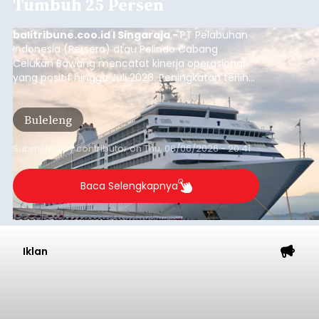
Tumbuh 25 Persen
balitribune.coo.id I Singaraja -
PT Pelabuhan
Indonesia (Persero) atau Pelindo Cabang
Celukan Bawang mencatat kinerja operasional
yang positif hingga Juli 2026. Peningkatan terlihat
dari arus kapal yang mencapai 1,48 juta Gross
Tonnage (GT), atau tumbuh 12,4 persen
Buleleng
dibandingkan periode yang sama tahun lalu
yang tercatat sebesar 1,32 juta GT.
Submitted by
contributor
on
Thu, 08/06/2026 - 20:41
Baca Selengkapnya
Iklan