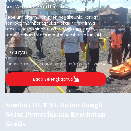
Kota Denpasar, yang diketahui bernama I Kadek
Dedi Wiranata (35), ditemukan tidak bernyawa di
pesisir Pantai Purnama, Sukawati.
Sebelum ditemukan meninggal dunia, korban
sempat memberitahukan lokasi terakhirnya
melalui pesan singkat WhatsApp dan juga
mengirimkan foto dua botol pembersih lantai ke
istrinya.
Gianyar
Submitted by
contributor
on
Thu, 08/06/2026 - 21:06
Baca Selengkapnya
Sambut HUT RI, Rutan Bangli
Gelar Pemeriksaan Kesehatan
Gratis