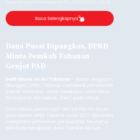
Submitted by
contributor
on
Thu, 08/06/2026 - 20:38
Baca Selengkapnya
Dana Pusat Dipangkas, DPRD
Minta Pemkab Tabanan
Genjot PAD
balitribune.co.id I Tabanan -
Badan Anggaran
(Banggar) DPRD Tabanan mendesak pemerintah
daerah setempat untuk melakukan optimalisasi
Pendapatan Asli Daerah (PAD) pada tahun
anggaran 2027.
Optimalisasi penerimaan dari sisi PAD itu dirasa
perlu karena APBD Tabanan pada 2027 diproyeksi
mengalami penurunan pendapatan, terutama
akibat pemangkasan dana Transfer Ke Luar
Daerah (TKD) dari pemerintah pusat.