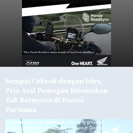
Sempat Cekcok dengan Istri,
Pria Asal Pemogan Ditemukan
Tak Bernyawa di Pantai
Purnama
balitribune.co.id I Gianyar -
Seorang pria asal
Lingkungan Dalem, Pemogan, Denpasar Selatan,