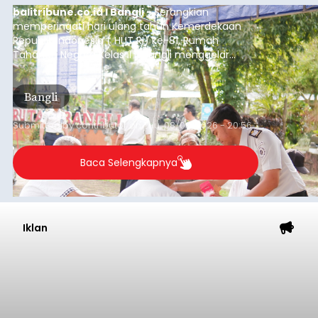
balitribune.co.id I Bangli -
Serangkian
memperingati hari ulang tahun Kemerdekaan
Republik Indonesia ( HUT RI) ke-81, Rumah
Tahanan Negara Kelas II B Bangli menggelar
kegiatan pemeriksaan kesehatan gratis, Rabu
(6/8/2026).
Bangli
Submitted by
contributor
on
Thu, 08/06/2026 - 20:56
Baca Selengkapnya
Iklan