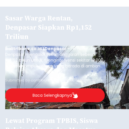
Sasar Warga Rentan,
Denpasar Siapkan Rp1,152
Triliun
balitribune.co.id I Denpasar -
Pemerintah Kota
Denpasar mengalokasikan anggaran sebesar
Rp1,152 triliun untuk mengintervensi sekitar 18.000
warga kelompok rentan yang berada di ambang
garis kemiskinan. Langkah strategis ini diambil
guna menjaga masyarakat yang berada pada
Submitted by
contributor
on
Thu, 08/06/2026 - 21:31
kelompok desil 5 dan 6 tersebut agar tidak
merosot ke kategori miskin.
Baca Selengkapnya
Lewat Program TPBIS, Siswa