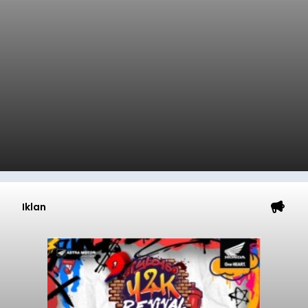
Iklan