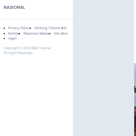
NASIONAL
Privacy Policy
Tentang Tribune Bali
Footer
Kontak
Pedoman Media
Info Iklan
Login
Copyright © 2024 Bali Tribune,
All Right Reserved.