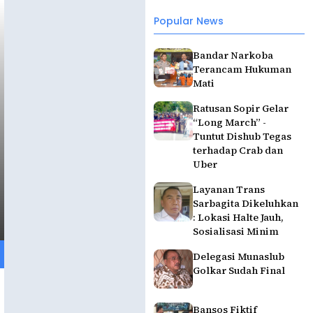
Popular News
Bandar Narkoba
Terancam Hukuman
Mati
Ratusan Sopir Gelar
“Long March” -
Tuntut Dishub Tegas
terhadap Crab dan
Uber
Layanan Trans
Sarbagita Dikeluhkan
: Lokasi Halte Jauh,
Sosialisasi Minim
Delegasi Munaslub
Golkar Sudah Final
Bansos Fiktif