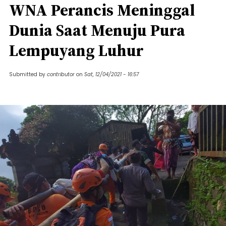
WNA Perancis Meninggal
Dunia Saat Menuju Pura
Lempuyang Luhur
Submitted by
contributor
on
Sat, 12/04/2021 - 16:57