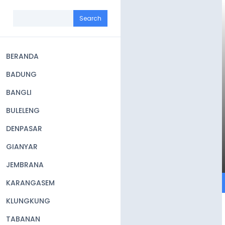
Skip
to
Search
main
content
BERANDA
Main
BADUNG
navigation
BANGLI
BULELENG
DENPASAR
GIANYAR
JEMBRANA
KARANGASEM
KLUNGKUNG
TABANAN