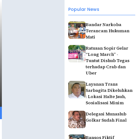
Popular News
Bandar Narkoba
Terancam Hukuman
Mati
Ratusan Sopir Gelar
“Long March” -
Tuntut Dishub Tegas
terhadap Crab dan
Uber
Layanan Trans
Sarbagita Dikeluhkan
: Lokasi Halte Jauh,
Sosialisasi Minim
Delegasi Munaslub
Golkar Sudah Final
Bansos Fiktif