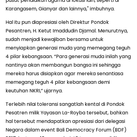
pusat pendidikan agama di lokasi lain, seperti di
Karangasem, Gianyar dan lainnya," imbuhnya.
Hal itu pun diapresiasi oleh Direktur Pondok
Pesantren, H. Ketut Imaddudin Djamal. Menurutnya,
sudah menjadi kewajiban bersama untuk
menyiapkan generasi muda yang memegang teguh
4 pilar kebangsaan. “Para generasi muda inilah yang
nantinya akan membangun bangsa ini sehingga
mereka harus disiapkan agar mereka senantiasa
memegang teguh 4 pilar kebangsaan demi
keutuhan NKRI,” ujarnya.
Terlebih nilai toleransi sangatlah kental di Pondok
Pesatren milik Yayasan La-Royba tersebut, bahkan
hal tersebut mendapatkan apresiasi dari delegasi
Negara dalam event Bali Democracy Forum (BDF)