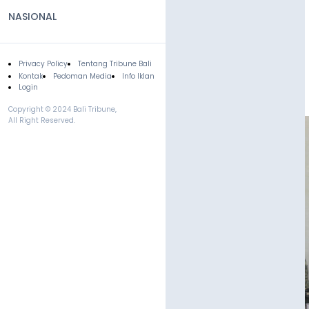
NASIONAL
Privacy Policy
Tentang Tribune Bali
Footer
Kontak
Pedoman Media
Info Iklan
Login
Copyright © 2024 Bali Tribune,
All Right Reserved.