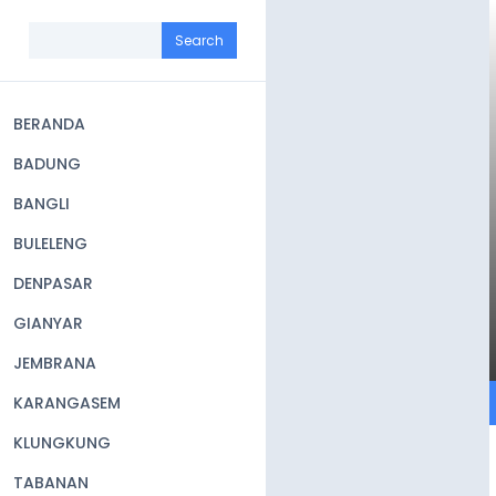
Skip
to
Search
main
content
BERANDA
Main
BADUNG
navigation
BANGLI
BULELENG
DENPASAR
GIANYAR
JEMBRANA
KARANGASEM
KLUNGKUNG
TABANAN