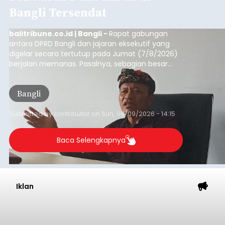
Bangli Tersendat
balitribune.co.id | Bangli -
Rapat gabungan
antara DPRD Bangli dan jajaran eksekutif yang
digelar secara tertutup pada Jumat (7/8/2026)
berjalan memanas. Pasalnya, sebagian besar
dana hibah yang bersumber dari pokok-pokok
pikiran (pokok-pokok pikiran/pokir) dewan hasil
Bangli
penjaringan aspirasi masyarakat saat reses tak
kunjung cair.
Submitted by
contributor
on
Sun, 08/09/2026 - 14:15
Baca Selengkapnya
Iklan