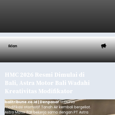
Iklan
HMC 2026 Resmi Dimulai di
Bali, Astra Motor Bali Wadahi
Kreativitas Modifikator
balitribune.co.id | Denpasar
— Dunia
modifikasi otomotif Tanah Air kembali bergeliat.
Astra Motor Bali bekerja sama dengan PT Astra