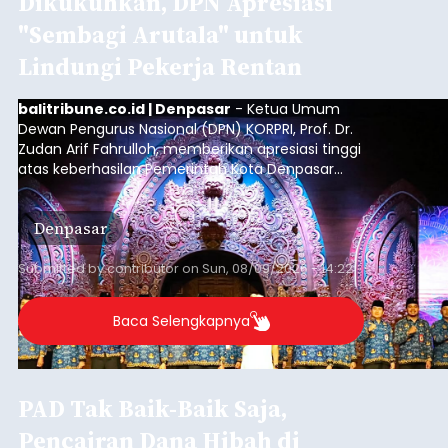
Dikukuhkan, DPN Apresiasi
"Sembagi Arutala" untuk
Lindungi Pekerja Rentan
balitribune.co.id | Denpasar
- Ketua Umum
Dewan Pengurus Nasional (DPN) KORPRI, Prof. Dr.
Zudan Arif Fahrulloh, memberikan apresiasi tinggi
atas keberhasilan Pemerintah Kota Denpasar
dan KORPRI Kota Denpasar dalam
mengimplementasikan program gotong royong
Denpasar
kepedulian sosial bertajuk "Sembagi Arutala".
Submitted by
contributor
on
Sun, 08/09/2026 - 14:22
Baca Selengkapnya
PAD Tak Baik-Baik Saja,
Pencairan Dana Hibah di