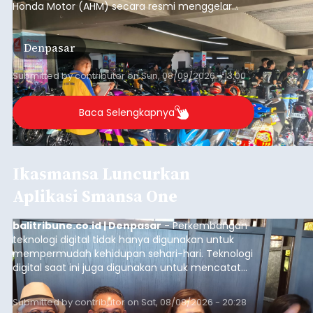
Honda Motor (AHM) secara resmi menggelar
putaran pembuka (
opening round
) ajang kontes
modifikasi sepeda motor terbesar di Indonesia,
Denpasar
Honda Modif Contest (HMC) 2026, di Denpasar,
Bali.
Submitted by
contributor
on
Sun, 08/09/2026 - 13:00
Baca Selengkapnya
Ikasmansa Luncurkan
Aplikasi Smansa One
balitribune.co.id | Denpasar
- Perkembangan
teknologi digital tidak hanya digunakan untuk
mempermudah kehidupan sehari-hari. Teknologi
digital saat ini juga digunakan untuk mencatat
dan mengelola data base alumni dari suatu
sekolah, salah satunya adalah alumni SMA 1
Submitted by
contributor
on
Sat, 08/08/2026 - 20:28
Denpasar.