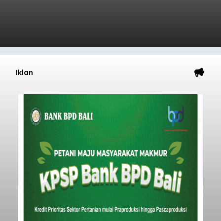
Iklan