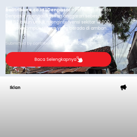
balitribune.co.id I Denpasar -
Pemerintah Kota
Denpasar mengalokasikan anggaran sebesar
Rp1,152 triliun untuk mengintervensi sekitar 18.000
warga kelompok rentan yang berada di ambang
garis kemiskinan. Langkah strategis ini diambil
guna menjaga masyarakat yang berada pada
Submitted by
contributor
on
Thu, 08/06/2026 - 21:31
kelompok desil 5 dan 6 tersebut agar tidak
merosot ke kategori miskin.
Baca Selengkapnya
Iklan