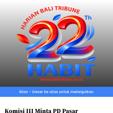
Skip
to
main
content
Iklan - Geser ke atas untuk melanjutkan.
Komisi III Minta PD Pasar