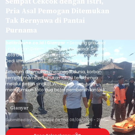
Sempat Cekcok dengan Istri,
Pria Asal Pemogan Ditemukan
Tak Bernyawa di Pantai
Purnama
balitribune.co.id I Gianyar -
Seorang pria asal
Lingkungan Dalem, Pemogan, Denpasar Selatan,
Kota Denpasar, yang diketahui bernama I Kadek
Dedi Wiranata (35), ditemukan tidak bernyawa di
pesisir Pantai Purnama, Sukawati.
Sebelum ditemukan meninggal dunia, korban
sempat memberitahukan lokasi terakhirnya
melalui pesan singkat WhatsApp dan juga
mengirimkan foto dua botol pembersih lantai ke
istrinya.
Gianyar
Submitted by
contributor
on
Thu, 08/06/2026 - 21:06