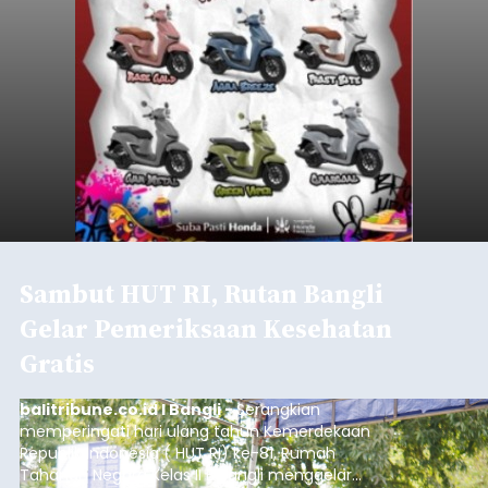
Sambut HUT RI, Rutan Bangli
Gelar Pemeriksaan Kesehatan
Gratis
balitribune.co.id I Bangli -
Serangkian
memperingati hari ulang tahun Kemerdekaan
Republik Indonesia ( HUT RI) ke-81, Rumah
Tahanan Negara Kelas II B Bangli menggelar