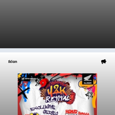
Iklan