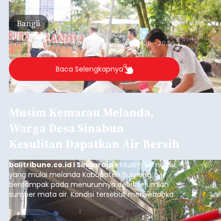
kegiatan pemeriksaan kesehatan gratis, Rabu
(6/8/2026).
Bangli
Submitted by
contributor
on
Thu, 08/06/2026 - 20:56
Baca Selengkapnya
Musim Kemarau Melanda,
Warga Desa Sinabun
Kesulitan Dapatkan Air Bersih
balitribune.co.id I Singaraja -
Musim kemarau
yang mulai melanda Kabupaten Buleleng
berdampak pada menurunnya debit sejumlah
sumber mata air. Kondisi tersebut menyebabkan
warga di beberapa desa mulai mengalami
kesulitan mendapatkan air bersih, terutama