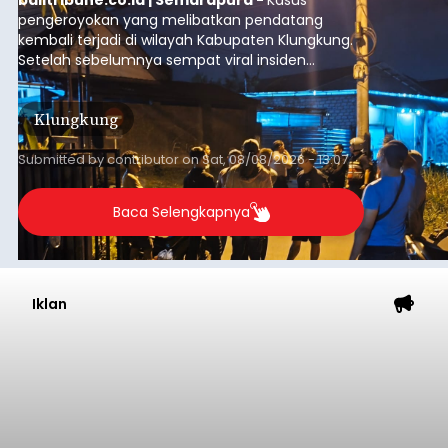
balitribune.co.id | Semarapura -
Kasus
pengeroyokan yang melibatkan pendatang
kembali terjadi di wilayah Kabupaten Klungkung.
Setelah sebelumnya sempat viral insiden
keributan di barat Pasar Galiran, peristiwa serupa
kini menimpa seorang pemuda asal Kabupaten
Klungkung
Sumba Barat Daya (SBD), Nusa Tenggara Timur
(NTT).
Submitted by
contributor
on
Sat, 08/08/2026 - 13:07
Baca Selengkapnya
Iklan