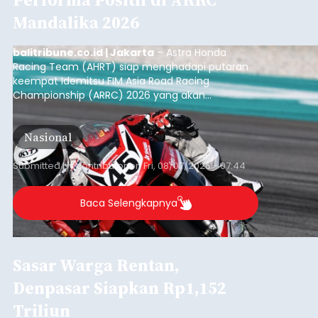
Mandalika 2026
balitribune.co.id | Jakarta
– Astra Honda
Racing Team (AHRT) siap menghadapi putaran
keempat Idemitsu FIM Asia Road Racing
Championship (ARRC) 2026 yang akan
berlangsung di Pertamina Mandalika
International Circuit, Lombok, Nusa Tenggara
Nasional
Barat, pada 7–9 Agustus 2026.
Submitted by
contributor
on
Fri, 08/07/2026 - 07:44
Baca Selengkapnya
Sasar Warga Rentan,
Denpasar Siapkan Rp1,152
Triliun