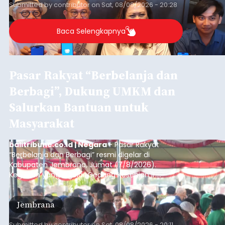
sekolah, salah satunya adalah alumni SMA 1
Submitted by
contributor
on
Sat, 08/08/2026 - 20:28
Denpasar.
Baca Selengkapnya
Pasar Rakyat “Berbelanja dan
Berbagi”, Dukung UMKM dan
Salurkan Bantuan untuk
Masyarakat
balitribune.co.id | Negara
- Pasar Rakyat
“Berbelanja dan Berbagi” resmi digelar di
Kabupaten Jembrana, Jumat (7/8/2026).
Kegiatan yang digelar Gedung Kesenian Ir.
Soekarno ini memadukan pemberdayaan
ekonomi masyarakat dengan aksi sosial tersebut
Jembrana
mendapat antusiasme tinggi dan mencatat nilai
transaksi mencapai Rp672.733.200.
Submitted by
contributor
on
Sat, 08/08/2026 - 20:11