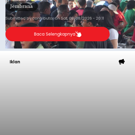
ekonomi masyarakat dengan aksi sosial tersebut
Jembrana
mendapat antusiasme tinggi dan mencatat nilai
transaksi mencapai Rp672.733.200.
Submitted by
contributor
on
Sat, 08/08/2026 - 20:11
Baca Selengkapnya
Iklan