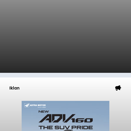
Iklan