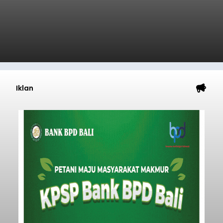
Iklan