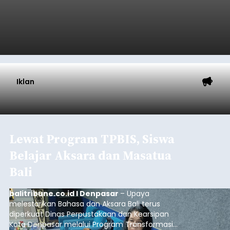
Iklan
Lewat Program TPBIS, Siswa
Belajar Aksara dan Masatua
Bali
balitribune.co.id I Denpasar
– Upaya
melestarikan Bahasa dan Aksara Bali terus
diperkuat Dinas Perpustakaan dan Kearsipan
Kota Denpasar melalui Program Transformasi