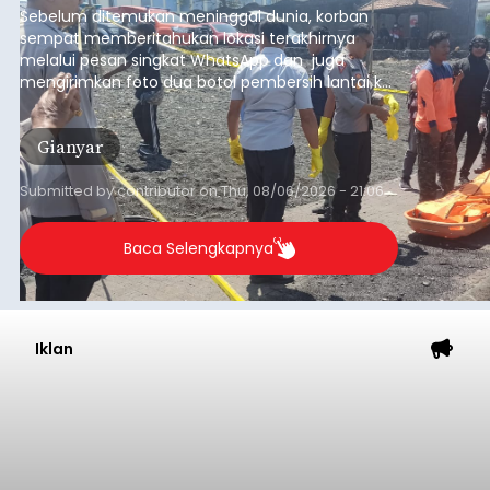
Sebelum ditemukan meninggal dunia, korban
sempat memberitahukan lokasi terakhirnya
melalui pesan singkat WhatsApp dan juga
mengirimkan foto dua botol pembersih lantai ke
istrinya.
Gianyar
Submitted by
contributor
on
Thu, 08/06/2026 - 21:06
Baca Selengkapnya
Iklan