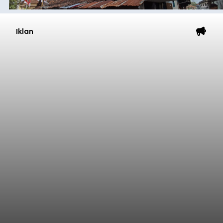
Iklan