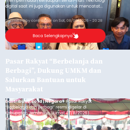
mempermudah kehidupan sehari-hari. Teknologi
digital saat ini juga digunakan untuk mencatat
dan mengelola data base alumni dari suatu
sekolah, salah satunya adalah alumni SMA 1
Submitted by
contributor
on
Sat, 08/08/2026 - 20:28
Denpasar.
Baca Selengkapnya
Pasar Rakyat “Berbelanja dan
Berbagi”, Dukung UMKM dan
Salurkan Bantuan untuk
Masyarakat
balitribune.co.id | Negara
- Pasar Rakyat
“Berbelanja dan Berbagi” resmi digelar di
Kabupaten Jembrana, Jumat (7/8/2026).
Kegiatan yang digelar Gedung Kesenian Ir.
Soekarno ini memadukan pemberdayaan