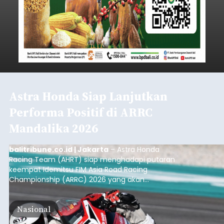
Astra Honda Siap Lanjutkan
Performa Positif di ARRC
Mandalika 2026
balitribune.co.id | Jakarta
– Astra Honda
Racing Team (AHRT) siap menghadapi putaran
keempat Idemitsu FIM Asia Road Racing
Championship (ARRC) 2026 yang akan
berlangsung di Pertamina Mandalika
International Circuit, Lombok, Nusa Tenggara
Nasional
Barat, pada 7–9 Agustus 2026.