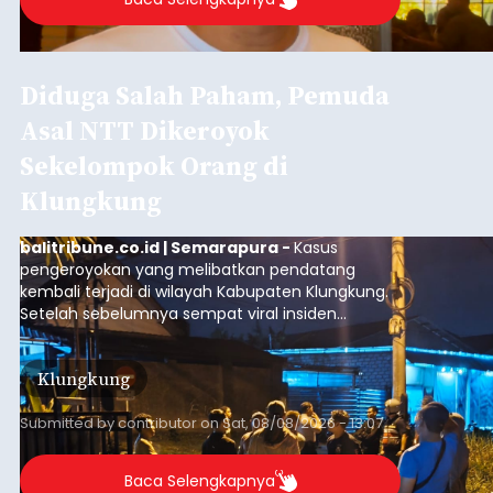
Diduga Salah Paham, Pemuda
Asal NTT Dikeroyok
Sekelompok Orang di
Klungkung
balitribune.co.id | Semarapura -
Kasus
pengeroyokan yang melibatkan pendatang
kembali terjadi di wilayah Kabupaten Klungkung.
Setelah sebelumnya sempat viral insiden
keributan di barat Pasar Galiran, peristiwa serupa
kini menimpa seorang pemuda asal Kabupaten
Klungkung
Sumba Barat Daya (SBD), Nusa Tenggara Timur
(NTT).
Submitted by
contributor
on
Sat, 08/08/2026 - 13:07
Baca Selengkapnya