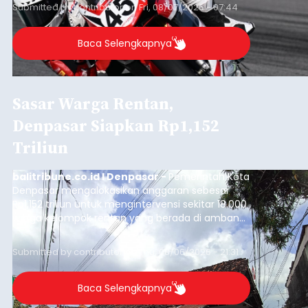
Submitted by
contributor
on
Fri, 08/07/2026 - 07:44
Baca Selengkapnya
Sasar Warga Rentan,
Denpasar Siapkan Rp1,152
Triliun
balitribune.co.id I Denpasar -
Pemerintah Kota
Denpasar mengalokasikan anggaran sebesar
Rp1,152 triliun untuk mengintervensi sekitar 18.000
warga kelompok rentan yang berada di ambang
garis kemiskinan. Langkah strategis ini diambil
guna menjaga masyarakat yang berada pada
Submitted by
contributor
on
Thu, 08/06/2026 - 21:31
kelompok desil 5 dan 6 tersebut agar tidak
merosot ke kategori miskin.
Baca Selengkapnya