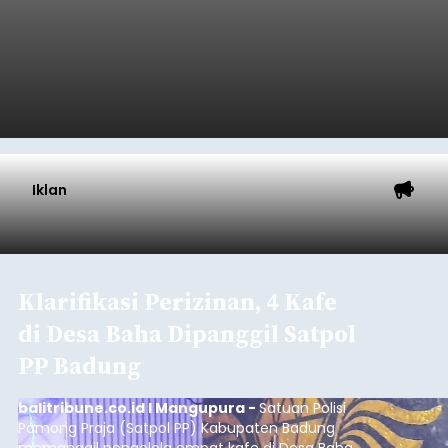
Iklan
Klarifikasi Perizinan, 4 Kafe
di Desa Baha Dipanggil Satpol
PP Badung
balitribune.co.id I Mangupura -
Satuan Polisi
Pamong Praja (Satpol PP) Kabupaten Badung