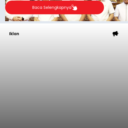
pengerukan lahan di Banjar Dinas Bingin Banjah,
Desa Temukus, Kecamatan Banjar, setelah
ditemukan indikasi kegiatan pengambilan
material yang tidak sesuai dengan peruntukan
Buleleng
kawasan.
Submitted by
contributor
on
Thu, 08/06/2026 - 20:29
Baca Selengkapnya
Belanja 2027 Tembus Rp14
Triliun, DPRD Badung Wanti-
wanti Pemerintah Kelola
Anggaran Secara Cermat
balitribune.co.id | Mangupura
- DPRD Badung
bersama Pemerintah Kabupaten Badung