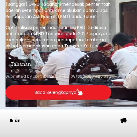
(Banggar) DPRD Tabanan mendesak pemerintah
daerah setempat untuk melakukan optimalisasi
Pendapatan Asli Daerah (PAD) pada tahun
anggaran 2027.
Optimalisasi penerimaan dari sisi PAD itu dirasa
perlu karena APBD Tabanan pada 2027 diproyeksi
mengalami penurunan pendapatan, terutama
akibat pemangkasan dana Transfer Ke Luar
Daerah (TKD) dari pemerintah pusat.
Tabanan
Submitted by
contributor
on
Thu, 08/06/2026 - 20:33
Baca Selengkapnya
Iklan