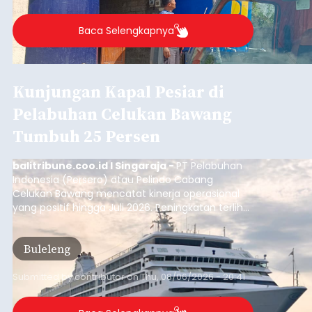
Buleleng.
Baca Selengkapnya
Kunjungan Kapal Pesiar di
Pelabuhan Celukan Bawang
Tumbuh 25 Persen
balitribune.coo.id I Singaraja -
PT Pelabuhan
Indonesia (Persero) atau Pelindo Cabang
Celukan Bawang mencatat kinerja operasional
yang positif hingga Juli 2026. Peningkatan terlihat
dari arus kapal yang mencapai 1,48 juta Gross
Tonnage (GT), atau tumbuh 12,4 persen
Buleleng
dibandingkan periode yang sama tahun lalu
yang tercatat sebesar 1,32 juta GT.
Submitted by
contributor
on
Thu, 08/06/2026 - 20:41