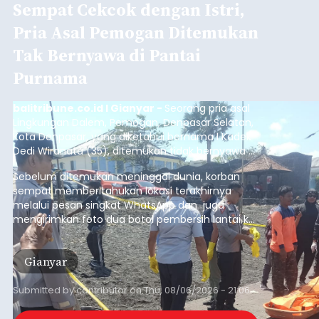
Sempat Cekcok dengan Istri,
Pria Asal Pemogan Ditemukan
Tak Bernyawa di Pantai
Purnama
balitribune.co.id I Gianyar -
Seorang pria asal
Lingkungan Dalem, Pemogan, Denpasar Selatan,
Kota Denpasar, yang diketahui bernama I Kadek
Dedi Wiranata (35), ditemukan tidak bernyawa di
pesisir Pantai Purnama, Sukawati.
Sebelum ditemukan meninggal dunia, korban
sempat memberitahukan lokasi terakhirnya
melalui pesan singkat WhatsApp dan juga
mengirimkan foto dua botol pembersih lantai ke
istrinya.
Gianyar
Submitted by
contributor
on
Thu, 08/06/2026 - 21:06