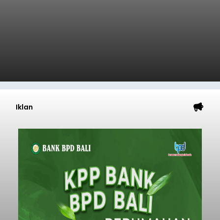
Iklan