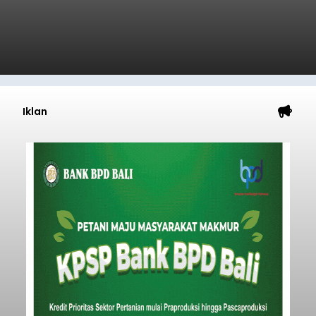
Iklan