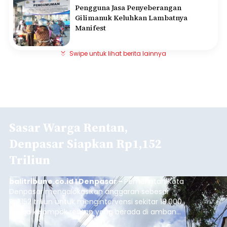
Pengguna Jasa Penyeberangan
Gilimanuk Keluhkan Lambatnya
Manifest
Swipe untuk lihat berita lainnya
Sasar Warga Rentan,
Denpasar Siapkan Rp1,152
Triliun
balitribune.co.id I Denpasar -
Pemerintah Kota
Denpasar mengalokasikan anggaran sebesar
Rp1,152 triliun untuk mengintervensi sekitar 18.000
warga kelompok rentan yang berada di ambang
garis kemiskinan. Langkah strategis ini diambil