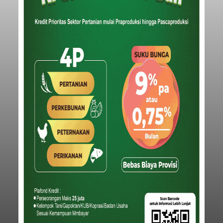
Iklan