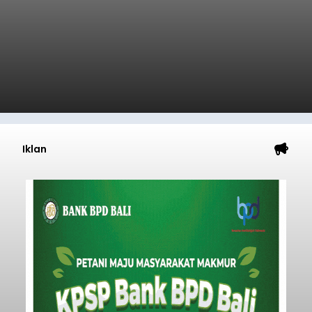
menyepakati Nota Kesepakatan Kebijakan
Umum APBD (KUA) dan Prioritas Plafon Anggaran
Sementara (PPAS) Tahun Anggaran 2027 dalam
rapat paripurna yang digelar di Gedung DPRD
Badung
Badung, Kamis (6/8/2026).
Submitted by
contributor
on
Thu, 08/06/2026 - 20:27
Baca Selengkapnya
Iklan