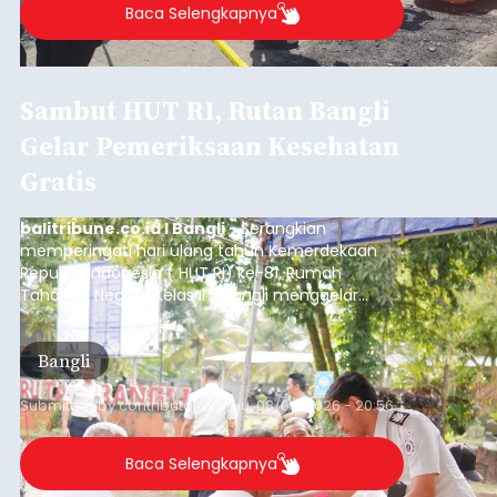
Baca Selengkapnya
Sambut HUT RI, Rutan Bangli
Gelar Pemeriksaan Kesehatan
Gratis
balitribune.co.id I Bangli -
Serangkian
memperingati hari ulang tahun Kemerdekaan
Republik Indonesia ( HUT RI) ke-81, Rumah
Tahanan Negara Kelas II B Bangli menggelar
kegiatan pemeriksaan kesehatan gratis, Rabu
(6/8/2026).
Bangli
Submitted by
contributor
on
Thu, 08/06/2026 - 20:56
Baca Selengkapnya