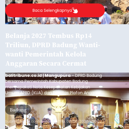
Diduga Ilegal, Satpol PP
Hentikan Aktivitas
Pengerukan Lahan di
Temukus
balitribune.co.id I Singaraja -
Pemerintah
Kabupaten Buleleng menghentikan aktivitas