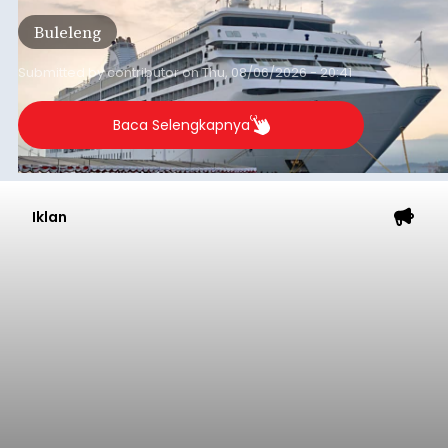
Tonnage (GT), atau tumbuh 12,4 persen
Buleleng
dibandingkan periode yang sama tahun lalu
yang tercatat sebesar 1,32 juta GT.
Submitted by
contributor
on
Thu, 08/06/2026 - 20:41
Baca Selengkapnya
Iklan