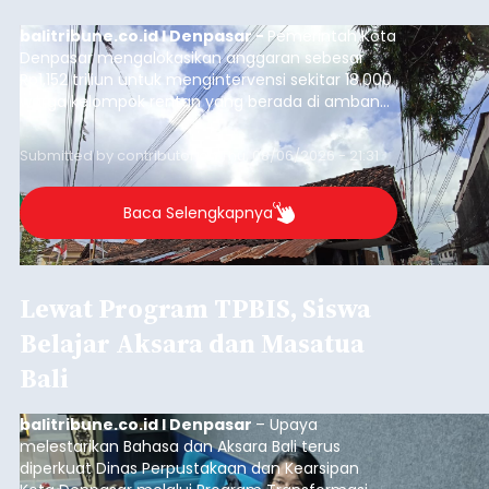
balitribune.co.id I Denpasar -
Pemerintah Kota
Denpasar mengalokasikan anggaran sebesar
Rp1,152 triliun untuk mengintervensi sekitar 18.000
warga kelompok rentan yang berada di ambang
garis kemiskinan. Langkah strategis ini diambil
guna menjaga masyarakat yang berada pada
Submitted by
contributor
on
Thu, 08/06/2026 - 21:31
kelompok desil 5 dan 6 tersebut agar tidak
merosot ke kategori miskin.
Baca Selengkapnya
Lewat Program TPBIS, Siswa
Belajar Aksara dan Masatua
Bali
balitribune.co.id I Denpasar
– Upaya
melestarikan Bahasa dan Aksara Bali terus
diperkuat Dinas Perpustakaan dan Kearsipan