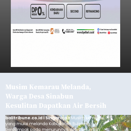
Musim Kemarau Melanda,
Warga Desa Sinabun
Kesulitan Dapatkan Air Bersih
balitribune.co.id I Singaraja -
Musim kemarau
yang mulai melanda Kabupaten Buleleng
berdampak pada menurunnya debit sejumlah