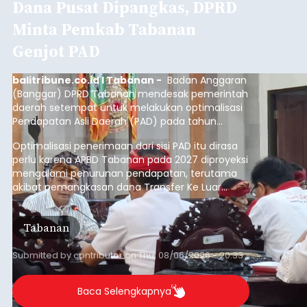
Dana Pusat Dipangkas, DPRD
Minta Pemkab Tabanan
Genjot PAD
balitribune.co.id I Tabanan -
Badan Anggaran
(Banggar) DPRD Tabanan mendesak pemerintah
daerah setempat untuk melakukan optimalisasi
Pendapatan Asli Daerah (PAD) pada tahun
anggaran 2027.
Optimalisasi penerimaan dari sisi PAD itu dirasa
perlu karena APBD Tabanan pada 2027 diproyeksi
mengalami penurunan pendapatan, terutama
akibat pemangkasan dana Transfer Ke Luar
Daerah (TKD) dari pemerintah pusat.
Tabanan
Submitted by
contributor
on
Thu, 08/06/2026 - 20:33
Baca Selengkapnya