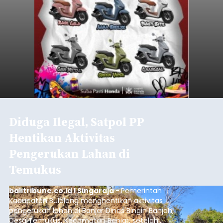
Diduga Ilegal, Satpol PP
Hentikan Aktivitas
Pengerukan Lahan di
Temukus
balitribune.co.id I Singaraja -
Pemerintah
Kabupaten Buleleng menghentikan aktivitas
pengerukan lahan di Banjar Dinas Bingin Banjah,
Desa Temukus, Kecamatan Banjar, setelah