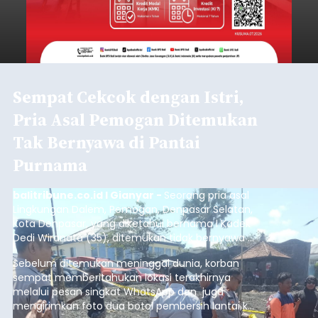
Sempat Cekcok dengan Istri,
Pria Asal Pemogan Ditemukan
Tak Bernyawa di Pantai
Purnama
balitribune.co.id I Gianyar -
Seorang pria asal
Lingkungan Dalem, Pemogan, Denpasar Selatan,
Kota Denpasar, yang diketahui bernama I Kadek
Dedi Wiranata (35), ditemukan tidak bernyawa di
pesisir Pantai Purnama, Sukawati.
Sebelum ditemukan meninggal dunia, korban
sempat memberitahukan lokasi terakhirnya
melalui pesan singkat WhatsApp dan juga
mengirimkan foto dua botol pembersih lantai ke