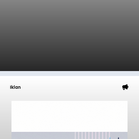
Iklan