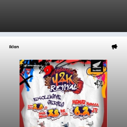
Iklan