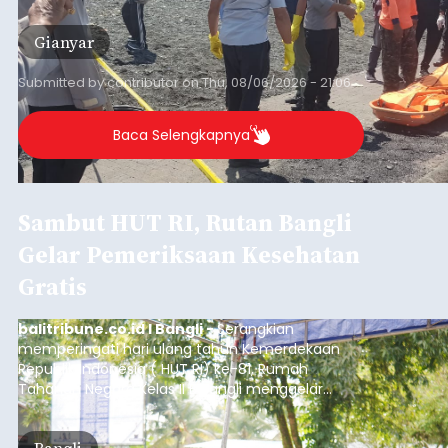
istrinya.
Gianyar
Submitted by
contributor
on
Thu, 08/06/2026 - 21:06
Baca Selengkapnya
Sambut HUT RI, Rutan Bangli
Gelar Pemeriksaan Kesehatan
Gratis
balitribune.co.id I Bangli -
Serangkian
memperingati hari ulang tahun Kemerdekaan
Republik Indonesia ( HUT RI) ke-81, Rumah
Tahanan Negara Kelas II B Bangli menggelar
kegiatan pemeriksaan kesehatan gratis, Rabu
(6/8/2026).
Bangli