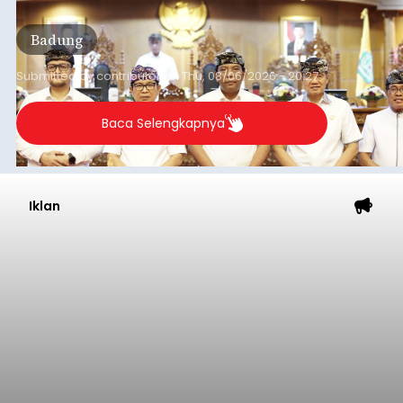
Sementara (PPAS) Tahun Anggaran 2027 dalam
rapat paripurna yang digelar di Gedung DPRD
Badung
Badung, Kamis (6/8/2026).
Submitted by
contributor
on
Thu, 08/06/2026 - 20:27
Baca Selengkapnya
Iklan