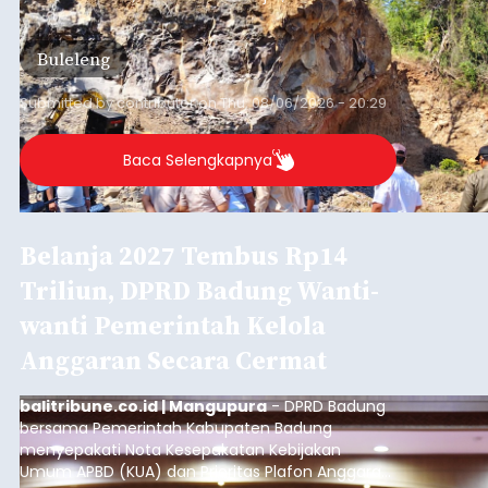
ditemukan indikasi kegiatan pengambilan
material yang tidak sesuai dengan peruntukan
Buleleng
kawasan.
Submitted by
contributor
on
Thu, 08/06/2026 - 20:29
Baca Selengkapnya
Belanja 2027 Tembus Rp14
Triliun, DPRD Badung Wanti-
wanti Pemerintah Kelola
Anggaran Secara Cermat
balitribune.co.id | Mangupura
- DPRD Badung
bersama Pemerintah Kabupaten Badung
menyepakati Nota Kesepakatan Kebijakan
Umum APBD (KUA) dan Prioritas Plafon Anggaran