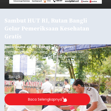
Sambut HUT RI, Rutan Bangli
Gelar Pemeriksaan Kesehatan
Gratis
balitribune.co.id I Bangli -
Serangkian
memperingati hari ulang tahun Kemerdekaan
Republik Indonesia ( HUT RI) ke-81, Rumah
Tahanan Negara Kelas II B Bangli menggelar
kegiatan pemeriksaan kesehatan gratis, Rabu
(6/8/2026).
Bangli
Submitted by
contributor
on
Thu, 08/06/2026 - 20:56
Baca Selengkapnya