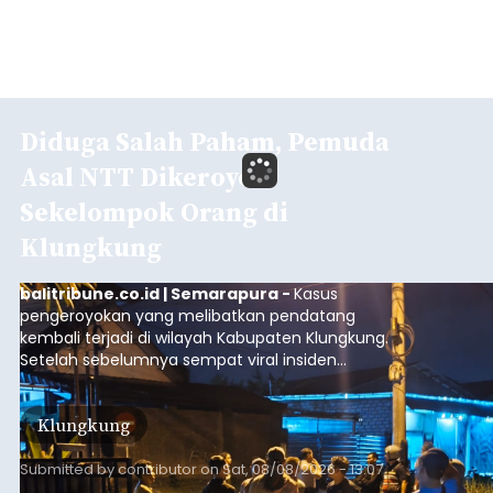
Diduga Salah Paham, Pemuda
Asal NTT Dikeroyok
Sekelompok Orang di
Klungkung
balitribune.co.id | Semarapura -
Kasus
pengeroyokan yang melibatkan pendatang
kembali terjadi di wilayah Kabupaten Klungkung.
Setelah sebelumnya sempat viral insiden
keributan di barat Pasar Galiran, peristiwa serupa
kini menimpa seorang pemuda asal Kabupaten
Klungkung
Sumba Barat Daya (SBD), Nusa Tenggara Timur
(NTT).
Submitted by
contributor
on
Sat, 08/08/2026 - 13:07