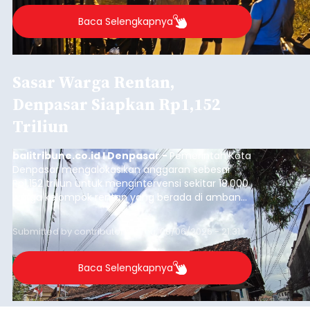
Baca Selengkapnya
Sasar Warga Rentan,
Denpasar Siapkan Rp1,152
Triliun
balitribune.co.id I Denpasar -
Pemerintah Kota
Denpasar mengalokasikan anggaran sebesar
Rp1,152 triliun untuk mengintervensi sekitar 18.000
warga kelompok rentan yang berada di ambang
garis kemiskinan. Langkah strategis ini diambil
guna menjaga masyarakat yang berada pada
Submitted by
contributor
on
Thu, 08/06/2026 - 21:31
kelompok desil 5 dan 6 tersebut agar tidak
merosot ke kategori miskin.
Baca Selengkapnya