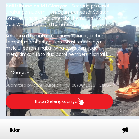
balitribune.co.id I Gianyar -
Seorang pria asal
Lingkungan Dalem, Pemogan, Denpasar Selatan,
Kota Denpasar, yang diketahui bernama I Kadek
Dedi Wiranata (35), ditemukan tidak bernyawa di
pesisir Pantai Purnama, Sukawati.
Sebelum ditemukan meninggal dunia, korban
sempat memberitahukan lokasi terakhirnya
melalui pesan singkat WhatsApp dan juga
mengirimkan foto dua botol pembersih lantai ke
istrinya.
Gianyar
Submitted by
contributor
on
Thu, 08/06/2026 - 21:06
Baca Selengkapnya
Iklan