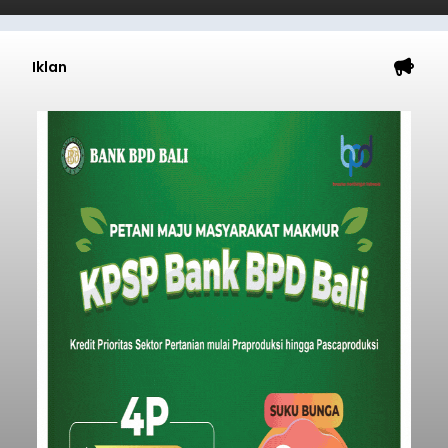
Iklan