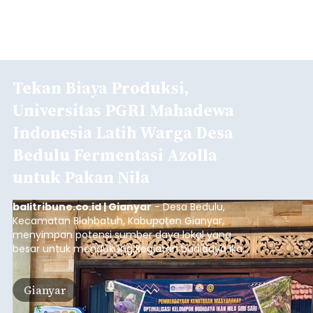
Tekan Biaya Produksi,
Universitas PGRI Mahadewa
Indonesia Latih Warga Desa
Bedulu Fermentasi Azolla
untuk Pakan Nila
balitribune.co.id | Gianyar
- Desa Bedulu,
Kecamatan Blahbatuh, Kabupaten Gianyar,
menyimpan potensi sumber daya lokal yang
besar untuk mendukung kegiatan budidaya ikan
nila.
Gianyar