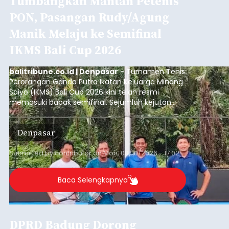
Tumbangkan Mantan Petenis
PON, Pasangan Rudy/Agung
Manik Melaju ke Semifinal
IKMS Bali Cup 2026
balitribune.co.id | Denpasar
- Turnamen Tenis
Perorangan Ganda Putra Ikatan Keluarga Minang
Saiyo (IKMS) Bali Cup 2026 kini telah resmi
memasuki babak semifinal. Sejumlah kejutan
mewarnai babak delapan besar yang digelar di
Lapangan Tenis Telkom Denpasar pada Minggu,
Denpasar
9 Agustus 2026.
Submitted by
contributor
on
Mon, 08/10/2026 - 17:02
Baca Selengkapnya
DPRD Badung Dorong