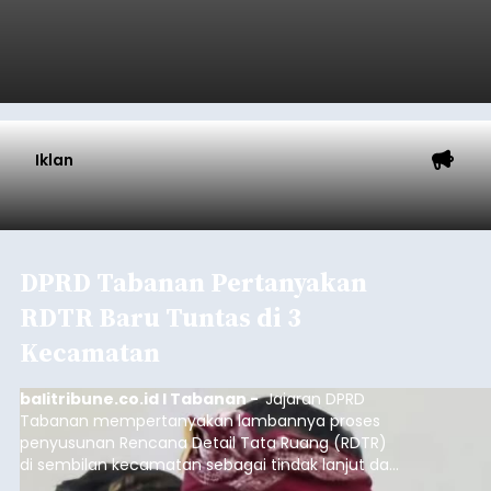
Iklan
DPRD Tabanan Pertanyakan
RDTR Baru Tuntas di 3
Kecamatan
balitribune.co.id I Tabanan -
Jajaran DPRD
Tabanan mempertanyakan lambannya proses
penyusunan Rencana Detail Tata Ruang (RDTR)
di sembilan kecamatan sebagai tindak lanjut dari
pelaksanaan RTRW.