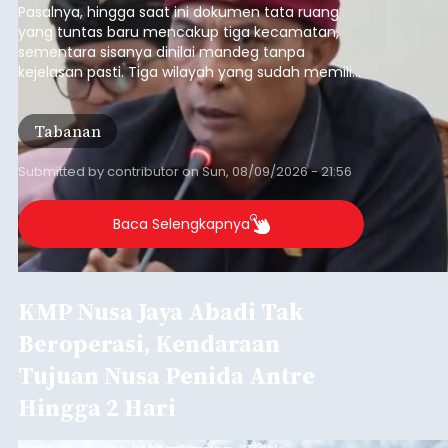
Pasalnya, hingga saat ini dokumen tata ruang
yang tuntas baru mencakup tiga kecamatan,
sementara sisanya dinilai mandeg tanpa
kejelasan pasti. Tiga wilayah yang sudah memiliki
RDTR tersebut meliputi Kecamatan Kediri,
Tabanan, dan Selemadeg Barat.
Tabanan
Submitted by
contributor
on
Sun, 08/09/2026 - 21:56
Baca Selengkapnya
KMP Nusa Jaya Abadi Tak
Beroperasi, Kendaraan
Tujuan Nusa Penida Antre
Hingga 2 Hari