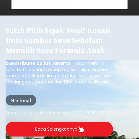
Salah Pilih Sejak Awal? Kenali
Dulu Sumber Susu Sebelum
Memilih Susu Formula Anak
baloitribune.co.id | Jakarta
- Saat memilih
susu formula anak, orang tua semakin terbiasa
memperhatikan klaim pada label kemasan serta
kandungan seperti AA dan DHA, protein, vitamin,
mineral, hingga gula tambahan. Namun, satu hal
yang belum banyak dicermati adalah dari mana
Nasional
sumber susu yang digunakan.
Submitted by
contributor
on
Mon, 08/10/2026 - 15:05
Baca Selengkapnya