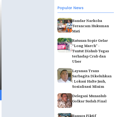
Popular News
Bandar Narkoba
Terancam Hukuman
Mati
Ratusan Sopir Gelar
“Long March” -
Tuntut Dishub Tegas
terhadap Crab dan
Uber
Layanan Trans
Sarbagita Dikeluhkan
: Lokasi Halte Jauh,
Sosialisasi Minim
Delegasi Munaslub
Golkar Sudah Final
Bansos Fiktif