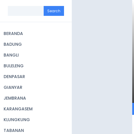
Skip
to
Search
main
content
BERANDA
Main
BADUNG
navigation
BANGLI
BULELENG
DENPASAR
GIANYAR
JEMBRANA
KARANGASEM
KLUNGKUNG
TABANAN