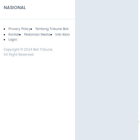
NASIONAL
Privacy Policy
Tentang Tribune Bali
Footer
Kontak
Pedoman Media
Info Iklan
Login
Copyright © 2024 Bali Tribune,
All Right Reserved.