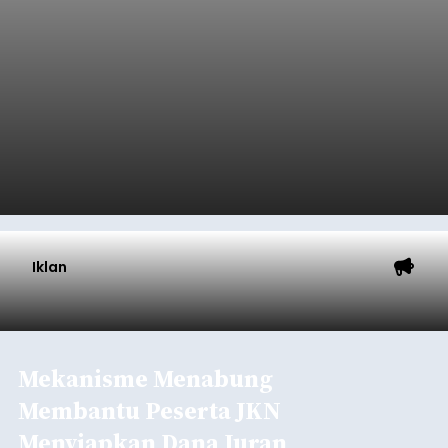
Iklan
Mekanisme Menabung
Membantu Peserta JKN
Menyiapkan Dana Iuran