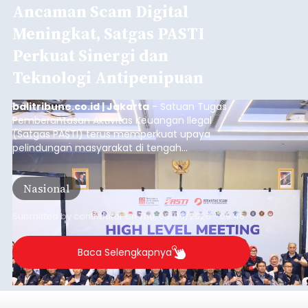
Ancaman Scam Digital
Meningkat, Satgas PASTI
Perkuat Sinergi dan
Teknologi Antipenipuan
balitribune.co.id | Jakarta
- Satuan Tugas
Pemberantasan Aktivitas Keuangan Ilegal
(Satgas PASTI) terus memperkuat upaya
pelindungan masyarakat di tengah
meningkatnya ancaman penipuan digital yang
semakin kompleks.
Nasional
Submitted by
contributor
on
Thu, 08/06/2026 - 09:45
Baca Selengkapnya