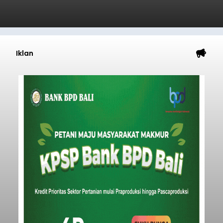
Iklan