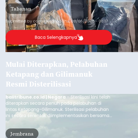
Tabanan
Submitted by
contributor
on
Thu, 08/06/2026 - 06:17
Baca Selengkapnya
Mulai Diterapkan, Pelabuhan
Ketapang dan Gilimanuk
Resmi Disterilisasi
balitribune.co.id | Negara
- Sterilisasi kini telah
diterapkan secara penuh pada pelabuhan di
lintas Ketapang-Gilimanuk. Sterilisasi pelabuhan
ini secara serentak diimplementasikan bersama
empat pelabuhan utama lainnya, yakni
Pelabuhan Merak, Bakauheni, Kayangan, dan
Jembrana
Lembar pada Rabu (5/8/2026).