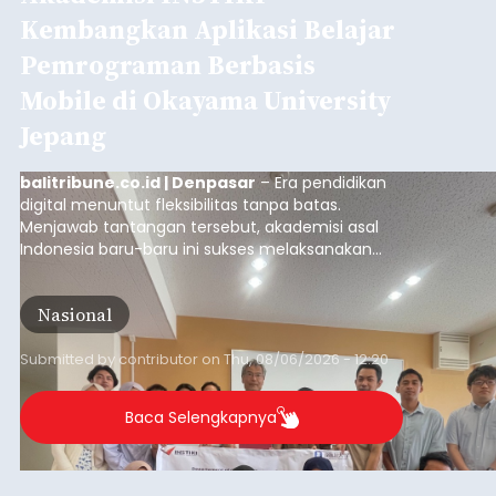
Kembangkan Aplikasi Belajar
Pemrograman Berbasis
Mobile di Okayama University
Jepang
balitribune.co.id | Denpasar
– Era pendidikan
digital menuntut fleksibilitas tanpa batas.
Menjawab tantangan tersebut, akademisi asal
Indonesia baru-baru ini sukses melaksanakan
program Pengabdian Kepada Masyarakat (PKM)
skala internasional di Distributed Systems
Nasional
Laboratory, Okayama University, Jepang.
Submitted by
contributor
on
Thu, 08/06/2026 - 12:20
Baca Selengkapnya