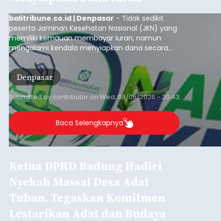
balitribune.co.id | Denpasar
- Tidak sedikit
peserta Jaminan Kesehatan Nasional (JKN) yang
memiliki kemauan membayar iuran, namun
mengalami kendala menyiapkan dana secara
penuh saat jatuh tempo pembayaran iuran.
Kondisi ini terutama dialami oleh peserta
Denpasar
segmen Pekerja Bukan Penerima Upah (PBPU)
yang memiliki penghasilan tidak tetap.
Submitted by
contributor
on
Wed, 08/05/2026 - 20:43
Baca Selengkapnya
Ketua DPRD Badung Hadiri
Nyekah Massal Desa Adat
Tuban, Tegaskan Komitmen
Lestarikan Adat dan Budaya