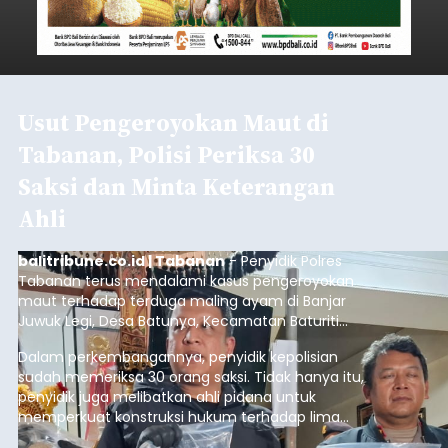
Usut Pengeroyokan Maut di
Tabanan, Polisi Periksa 30
Saksi dan Minta Keterangan
Ahli
balitribune.co.id | Tabanan
- Penyidik Polres
Tabanan terus mendalami kasus pengeroyokan
maut terhadap terduga maling ayam di Banjar
Juwuk Legi, Desa Batunya, Kecamatan Baturiti
yang terjadi beberapa waktu lalu.
Dalam perkembangannya, penyidik kepolisian
sudah memeriksa 30 orang saksi. Tidak hanya itu,
penyidik juga melibatkan ahli pidana untuk
memperkuat konstruksi hukum terhadap lima
orang tersangka yang saat ini ditahan.