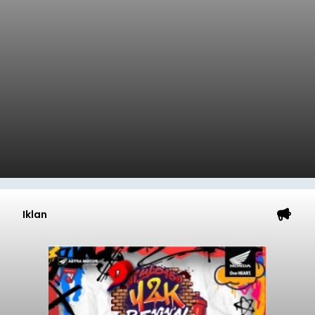
Iklan