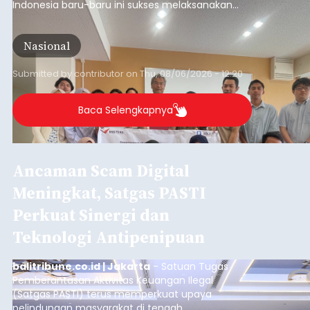
Indonesia baru-baru ini sukses melaksanakan
program Pengabdian Kepada Masyarakat (PKM)
skala internasional di Distributed Systems
Nasional
Laboratory, Okayama University, Jepang.
Submitted by
contributor
on
Thu, 08/06/2026 - 12:20
Baca Selengkapnya
Ancaman Scam Digital
Meningkat, Satgas PASTI
Perkuat Sinergi dan
Teknologi Antipenipuan
balitribune.co.id | Jakarta
- Satuan Tugas
Pemberantasan Aktivitas Keuangan Ilegal
(Satgas PASTI) terus memperkuat upaya
pelindungan masyarakat di tengah