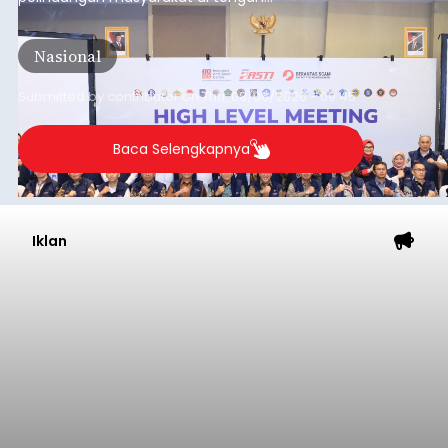
meningkatnya ancaman penipuan digital yang
semakin kompleks.
Nasional
Submitted by
contributor
on
Thu, 08/06/2026 - 09:45
Baca Selengkapnya
Iklan