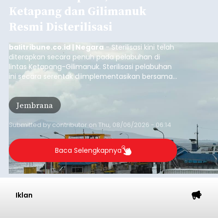
Ketapang dan Gilimanuk
Resmi Disterilisasi
balitribune.co.id | Negara
- Sterilisasi kini telah
diterapkan secara penuh pada pelabuhan di
lintas Ketapang-Gilimanuk. Sterilisasi pelabuhan
ini secara serentak diimplementasikan bersama
empat pelabuhan utama lainnya, yakni
Pelabuhan Merak, Bakauheni, Kayangan, dan
Jembrana
Lembar pada Rabu (5/8/2026).
Submitted by
contributor
on
Thu, 08/06/2026 - 06:14
Baca Selengkapnya
Iklan