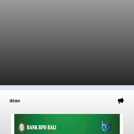
Iklan