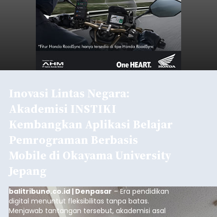
Inovasi Lintas Negara:
Akademisi INSTIKI
Kembangkan Aplikasi Belajar
Pemrograman Berbasis
Mobile di Okayama University
Jepang
balitribune.co.id | Denpasar
– Era pendidikan
digital menuntut fleksibilitas tanpa batas.
Menjawab tantangan tersebut, akademisi asal