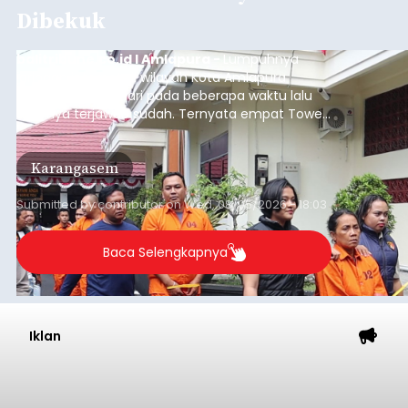
Dibekuk
balitribune.co.id I Amlapura -
Lumpuhnya
jaringan internet di wilayah Kota Amlapura
selama berhari-hari pada beberapa waktu lalu
akhirnya terjawab sudah. Ternyata empat Tower
BTS Seluler yang berada di lokasi berbeda di
wilayah Karangasem telah dibobol maling,
Karangasem
dimana bagian modul penguat signal yang
berada di Tower BTS Seluler itu hilang dicuri.
Submitted by
contributor
on
Wed, 08/05/2026 - 18:03
Baca Selengkapnya
Iklan