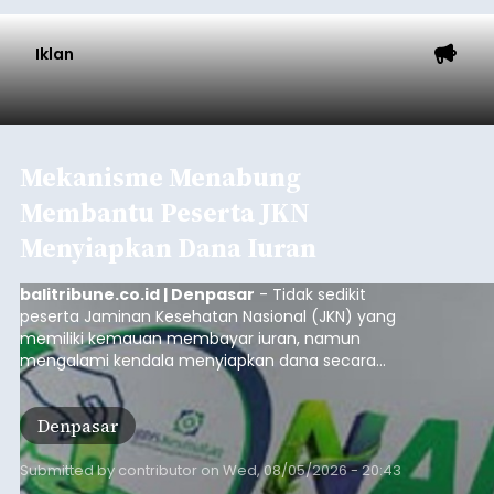
Iklan
Mekanisme Menabung
Membantu Peserta JKN
Menyiapkan Dana Iuran
balitribune.co.id | Denpasar
- Tidak sedikit
peserta Jaminan Kesehatan Nasional (JKN) yang
memiliki kemauan membayar iuran, namun
mengalami kendala menyiapkan dana secara
penuh saat jatuh tempo pembayaran iuran.
Kondisi ini terutama dialami oleh peserta
Denpasar
segmen Pekerja Bukan Penerima Upah (PBPU)
yang memiliki penghasilan tidak tetap.
Submitted by
contributor
on
Wed, 08/05/2026 - 20:43