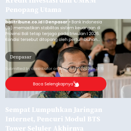
Kredit Investasi dan UMKM
Penopang Utama
balitribune.co.id I Denpasar -
Bank Indonesia
(BI) memastikan stabilitas sistem keuangan di
Provinsi Bali tetap terjaga pada triwulan I 2026.
Kondisi tersebut ditopang oleh pertumbuhan
penyaluran kredit yang masih positif, terutama
pada sektor-sektor utama penggerak ekonomi
Denpasar
daerah, dengan risiko kredit yang tetap
terkendali.
Submitted by
contributor
on
Wed, 08/05/2026 - 18:15
Baca Selengkapnya
Sempat Lumpuhkan Jaringan
Internet, Pencuri Modul BTS
Tower Seluler Akhirnya