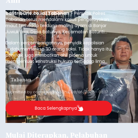
Ahli
balitribune.co.id | Tabanan
- Penyidik Polres
Tabanan terus mendalami kasus pengeroyokan
maut terhadap terduga maling ayam di Banjar
Juwuk Legi, Desa Batunya, Kecamatan Baturiti
yang terjadi beberapa waktu lalu.
Dalam perkembangannya, penyidik kepolisian
sudah memeriksa 30 orang saksi. Tidak hanya itu,
penyidik juga melibatkan ahli pidana untuk
memperkuat konstruksi hukum terhadap lima
orang tersangka yang saat ini ditahan.
Tabanan
Submitted by
contributor
on
Thu, 08/06/2026 - 06:17
Baca Selengkapnya
Mulai Diterapkan, Pelabuhan