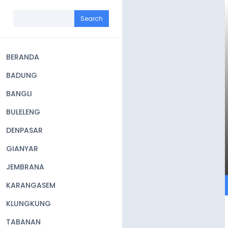
Skip
to
Search
main
content
BERANDA
Main
BADUNG
navigation
BANGLI
BULELENG
DENPASAR
GIANYAR
JEMBRANA
KARANGASEM
KLUNGKUNG
TABANAN