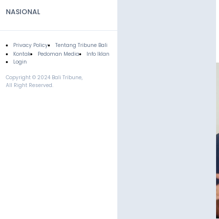
NASIONAL
Privacy Policy
Tentang Tribune Bali
Footer
Kontak
Pedoman Media
Info Iklan
Login
Copyright © 2024 Bali Tribune,
All Right Reserved.