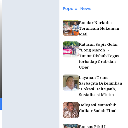
Popular News
Bandar Narkoba
Terancam Hukuman
Mati
Ratusan Sopir Gelar
“Long March” -
Tuntut Dishub Tegas
terhadap Crab dan
Uber
Layanan Trans
Sarbagita Dikeluhkan
: Lokasi Halte Jauh,
Sosialisasi Minim
Delegasi Munaslub
Golkar Sudah Final
Bansos Fiktif