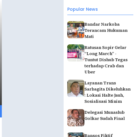
Popular News
Bandar Narkoba
Terancam Hukuman
Mati
Ratusan Sopir Gelar
“Long March” -
Tuntut Dishub Tegas
terhadap Crab dan
Uber
Layanan Trans
Sarbagita Dikeluhkan
: Lokasi Halte Jauh,
Sosialisasi Minim
Delegasi Munaslub
Golkar Sudah Final
Bansos Fiktif