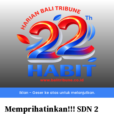
Iklan - Geser ke atas untuk melanjutkan.
Memprihatinkan!!! SDN 2