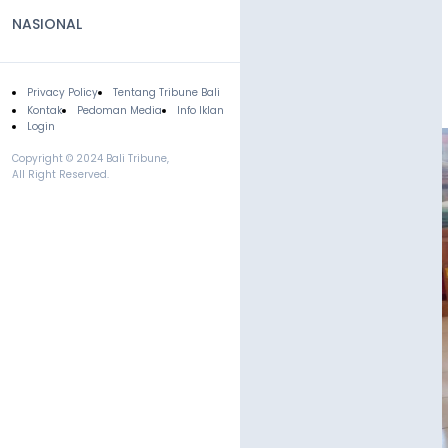
NASIONAL
Privacy Policy
Tentang Tribune Bali
Footer
Kontak
Pedoman Media
Info Iklan
Login
Copyright © 2024 Bali Tribune,
All Right Reserved.