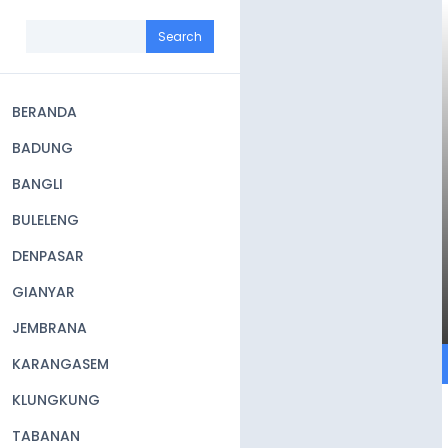
Skip
to
Search
main
content
BERANDA
Main
BADUNG
navigation
BANGLI
BULELENG
DENPASAR
GIANYAR
JEMBRANA
KARANGASEM
KLUNGKUNG
TABANAN