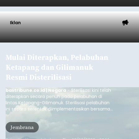
Perkuat Sinergi dan
Teknologi Antipenipuan
balitribune.co.id | Jakarta
- Satuan Tugas
Pemberantasan Aktivitas Keuangan Ilegal
(Satgas PASTI) terus memperkuat upaya
pelindungan masyarakat di tengah
meningkatnya ancaman penipuan digital yang
semakin kompleks.
Nasional
Submitted by
contributor
on
Thu, 08/06/2026 - 09:45
Baca Selengkapnya
Usut Pengeroyokan Maut di
Tabanan, Polisi Periksa 30