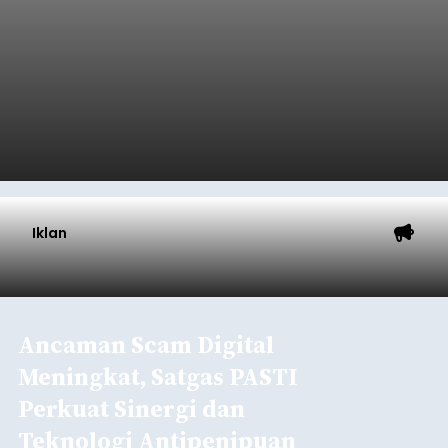
digital menuntut fleksibilitas tanpa batas.
Menjawab tantangan tersebut, akademisi asal
Indonesia baru-baru ini sukses melaksanakan
program Pengabdian Kepada Masyarakat (PKM)
skala internasional di Distributed Systems
Nasional
Laboratory, Okayama University, Jepang.
Submitted by
contributor
on
Thu, 08/06/2026 - 12:20
Baca Selengkapnya
Iklan