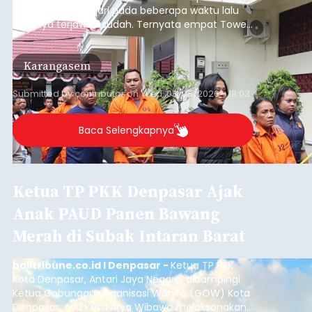
Baca Selengkapnya
BI: Stabilitas Keuangan Bali
Triwulan I 2026 Terjaga,
Kredit Investasi dan UMKM
Penopang Utama
balitribune.co.id I Denpasar -
Bank Indonesia
(BI) memastikan stabilitas sistem keuangan di
Provinsi Bali tetap terjaga pada triwulan I 2026.
Kondisi tersebut ditopang oleh pertumbuhan
penyaluran kredit yang masih positif, terutama
pada sektor-sektor utama penggerak ekonomi
Denpasar
daerah, dengan risiko kredit yang tetap
terkendali.
Submitted by
contributor
on
Wed, 08/05/2026 - 18:15