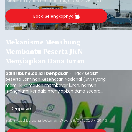
Saksi dan Minta Keterangan
Ahli
balitribune.co.id | Tabanan
- Penyidik Polres
Tabanan terus mendalami kasus pengeroyokan
maut terhadap terduga maling ayam di Banjar
Juwuk Legi, Desa Batunya, Kecamatan Baturiti
yang terjadi beberapa waktu lalu.
Dalam perkembangannya, penyidik kepolisian
sudah memeriksa 30 orang saksi. Tidak hanya itu,
penyidik juga melibatkan ahli pidana untuk
memperkuat konstruksi hukum terhadap lima
orang tersangka yang saat ini ditahan.
Tabanan
Submitted by
contributor
on
Thu, 08/06/2026 - 06:17
Baca Selengkapnya