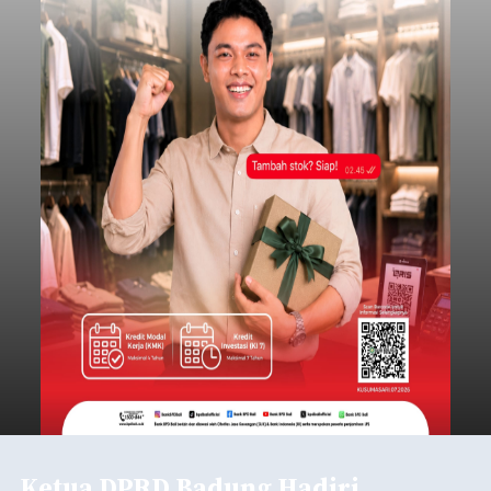
Jembrana
Lembar pada Rabu (5/8/2026).
Submitted by
contributor
on
Thu, 08/06/2026 - 06:14
Baca Selengkapnya
Mekanisme Menabung
Membantu Peserta JKN
Menyiapkan Dana Iuran
balitribune.co.id | Denpasar
- Tidak sedikit
peserta Jaminan Kesehatan Nasional (JKN) yang
memiliki kemauan membayar iuran, namun
mengalami kendala menyiapkan dana secara
penuh saat jatuh tempo pembayaran iuran.
Kondisi ini terutama dialami oleh peserta
Denpasar
segmen Pekerja Bukan Penerima Upah (PBPU)
yang memiliki penghasilan tidak tetap.