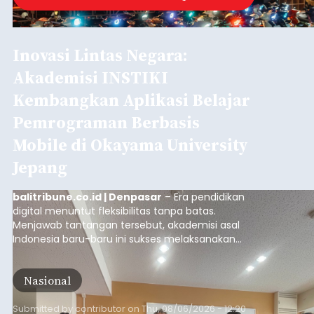
Lonjakan Pendaftar Warnai H-
2 HMC 2026 di Bali: Ajang
Modifikasi Terbesar Masuki
Edisi ke-12
balitribune.co.id | Denpasar
- Dua hari
menjelang pembukaan resmi (H-2), pendaftaran
peserta ajang modifikasi sepeda motor Honda
terbesar di Indonesia, Honda Modif Contest