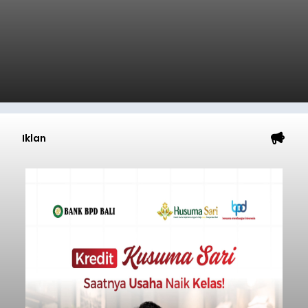
Iklan
Mulai Diterapkan, Pelabuhan
Ketapang dan Gilimanuk
Resmi Disterilisasi
balitribune.co.id | Negara
- Sterilisasi kini telah
diterapkan secara penuh pada pelabuhan di
lintas Ketapang-Gilimanuk. Sterilisasi pelabuhan
ini secara serentak diimplementasikan bersama
empat pelabuhan utama lainnya, yakni
Pelabuhan Merak, Bakauheni, Kayangan, dan