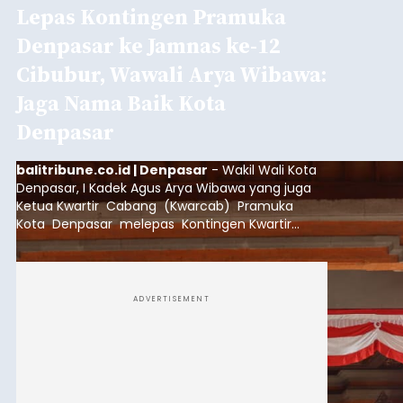
Lepas Kontingen Pramuka
Denpasar ke Jamnas ke-12
Cibubur, Wawali Arya Wibawa:
Jaga Nama Baik Kota
Denpasar
balitribune.co.id | Denpasar
- Wakil Wali Kota
Denpasar, I Kadek Agus Arya Wibawa yang juga
Ketua Kwartir Cabang (Kwarcab) Pramuka
Kota Denpasar melepas Kontingen Kwartir
Cabang Gerakan Pramuka Denpasar yang akan
mengikuti Jambore Nasional Pramuka ke-12
Tahun 2026 di Bumi Perkemahan Cibubur,
Jakarta Timur.
ADVERTISEMENT