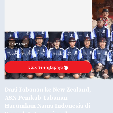
Denpasar
Submitted by
contributor
on
Thu, 08/06/2026 - 17:19
Baca Selengkapnya
Dari Tabanan ke New Zealand,
ASN Pemkab Tabanan
Harumkan Nama Indonesia di