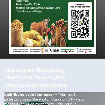
Mekanisme Menabung
Membantu Peserta JKN
Menyiapkan Dana Iuran
balitribune.co.id | Denpasar
- Tidak sedikit
peserta Jaminan Kesehatan Nasional (JKN) yang
memiliki kemauan membayar iuran, namun