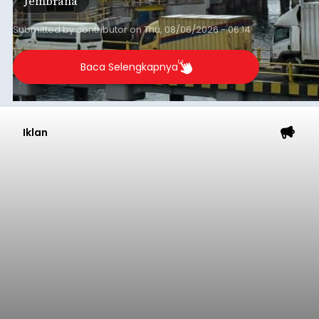
Jembrana
Submitted by
contributor
on
Thu, 08/06/2026 - 06:14
Baca Selengkapnya
Iklan