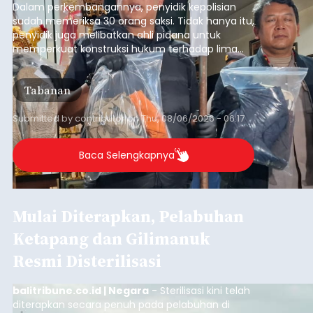
Dalam perkembangannya, penyidik kepolisian
sudah memeriksa 30 orang saksi. Tidak hanya itu,
penyidik juga melibatkan ahli pidana untuk
memperkuat konstruksi hukum terhadap lima
orang tersangka yang saat ini ditahan.
Tabanan
Submitted by
contributor
on
Thu, 08/06/2026 - 06:17
Baca Selengkapnya
Mulai Diterapkan, Pelabuhan
Ketapang dan Gilimanuk
Resmi Disterilisasi
balitribune.co.id | Negara
- Sterilisasi kini telah
diterapkan secara penuh pada pelabuhan di