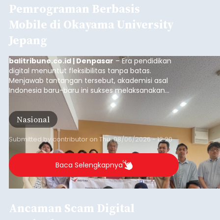
Pemrograman Berbasis
Mobile di Okayama University
Jepang
balitribune.co.id | Denpasar
– Era pendidikan
digital menuntut fleksibilitas tanpa batas.
Menjawab tantangan tersebut, akademisi asal
Indonesia baru-baru ini sukses melaksanakan
program Pengabdian Kepada Masyarakat (PKM)
skala internasional di Distributed Systems
Nasional
Laboratory, Okayama University, Jepang.
Submitted by
contributor
on
Thu, 08/06/2026 - 12:20
Baca Selengkapnya
Ancaman Scam Digital