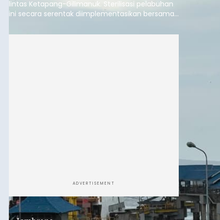
lintas Ketapang-Gilimanuk. Sterilisasi pelabuhan
ini secara serentak diimplementasikan bersama
empat pelabuhan utama lainnya, yakni
Pelabuhan Merak, Bakauheni, Kayangan, dan
Lembar pada Rabu (5/8/2026).
ADVERTISEMENT