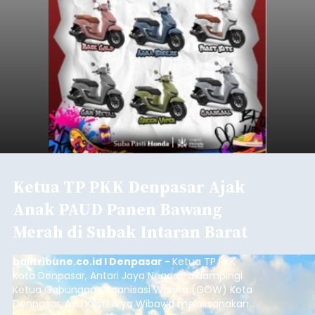
Ketua TP PKK Denpasar Ajak
Anak PAUD Panen Bawang
Merah di Subak Intaran Barat
balitribune.co.id I Denpasar -
Ketua TP PKK
Kota Denpasar, Antari Jaya Negara, didampingi
Ketua Gabungan Organisasi Wanita (GOW) Kota
Denpasar, Ayu Kristi Arya Wibawa melaksanakan