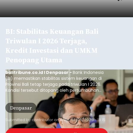
BI: Stabilitas Keuangan Bali
Triwulan I 2026 Terjaga,
Kredit Investasi dan UMKM
Penopang Utama
balitribune.co.id I Denpasar -
Bank Indonesia
(BI) memastikan stabilitas sistem keuangan di
Provinsi Bali tetap terjaga pada triwulan I 2026.
Kondisi tersebut ditopang oleh pertumbuhan
penyaluran kredit yang masih positif, terutama
pada sektor-sektor utama penggerak ekonomi
Denpasar
daerah, dengan risiko kredit yang tetap
terkendali.
Submitted by
contributor
on
Wed, 08/05/2026 - 18:15