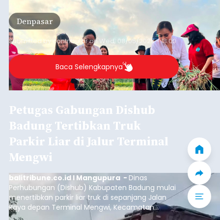
panen bawang merah dan jagung manis
bersama anak-anak Pendidikan Anak Usia Dini
Denpasar
(PAUD) di Subak Intaran Barat, Rabu (5/8/2026).
Submitted by
contributor
on
Wed, 08/05/2026 - 18:00
Baca Selengkapnya
Petugas Gabungan Dishub
Badung Tertibkan Truk
Parkir Liar di Jalur Terminal
Mengwi
balitribune.co.id I Mangupura -
Dinas
Perhubungan (Dishub) Kabupaten Badung mulai
menertibkan parkir liar truk di sepanjang Jalan
Raya depan Terminal Mengwi, Kecamatan
Mengwi, Rabu (5/8/2026).