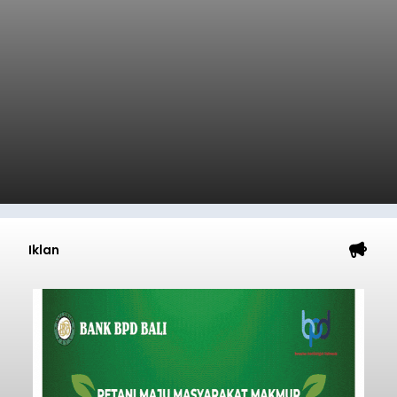
Iklan