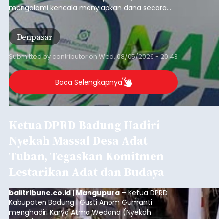
mengalami kendala menyiapkan dana secara
penuh saat jatuh tempo pembayaran iuran.
Kondisi ini terutama dialami oleh peserta
Denpasar
segmen Pekerja Bukan Penerima Upah (PBPU)
yang memiliki penghasilan tidak tetap.
Submitted by
contributor
on
Wed, 08/05/2026 - 20:43
Baca Selengkapnya
Ketua DPRD Badung Hadiri
Nyekah Massal Desa Adat
Tuban, Tegaskan Komitmen
Lestarikan Adat dan Budaya
balitribune.co.id | Mangupura
– Ketua DPRD
Kabupaten Badung I Gusti Anom Gumanti
menghadiri Karya Atma Wedana (Nyekah