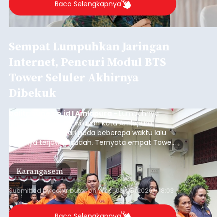
Baca Selengkapnya
Sempat Lumpuhkan Jaringan
Internet, Pencuri Modul BTS
Tower Seluler Akhirnya
Dibekuk
balitribune.co.id I Amlapura -
Lumpuhnya
jaringan internet di wilayah Kota Amlapura
selama berhari-hari pada beberapa waktu lalu
akhirnya terjawab sudah. Ternyata empat Tower
BTS Seluler yang berada di lokasi berbeda di
wilayah Karangasem telah dibobol maling,
Karangasem
dimana bagian modul penguat signal yang
berada di Tower BTS Seluler itu hilang dicuri.
Submitted by
contributor
on
Wed, 08/05/2026 - 18:03
Baca Selengkapnya