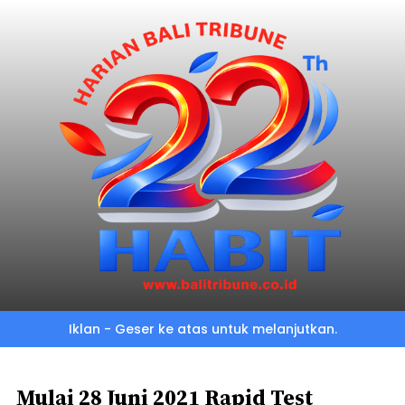
Skip
to
main
content
Iklan - Geser ke atas untuk melanjutkan.
Mulai 28 Juni 2021 Rapid Test