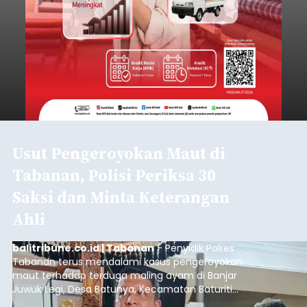
Usut Pengeroyokan Maut di
Tabanan, Polisi Periksa 30
Saksi dan Minta Keterangan
Ahli
balitribune.co.id | Tabanan
- Penyidik Polres
Tabanan terus mendalami kasus pengeroyokan
maut terhadap terduga maling ayam di Banjar
Juwuk Legi, Desa Batunya, Kecamatan Baturiti
yang terjadi beberapa waktu lalu.