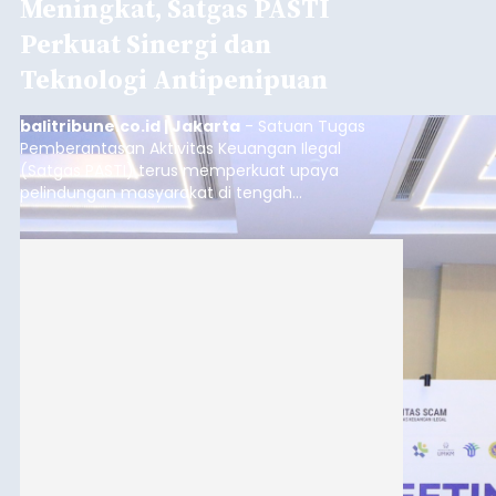
Meningkat, Satgas PASTI
Perkuat Sinergi dan
Teknologi Antipenipuan
balitribune.co.id | Jakarta
- Satuan Tugas
Pemberantasan Aktivitas Keuangan Ilegal
(Satgas PASTI) terus memperkuat upaya
pelindungan masyarakat di tengah
meningkatnya ancaman penipuan digital yang
semakin kompleks.