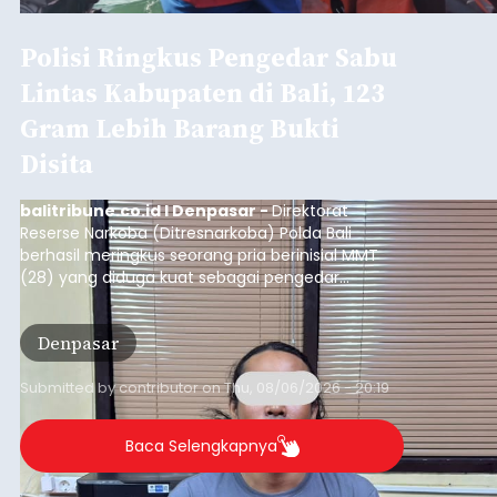
Polisi Ringkus Pengedar Sabu
Lintas Kabupaten di Bali, 123
Gram Lebih Barang Bukti
Disita
balitribune.co.id I Denpasar -
Direktorat
Reserse Narkoba (Ditresnarkoba) Polda Bali
berhasil meringkus seorang pria berinisial MMT
(28) yang diduga kuat sebagai pengedar
narkotika jenis sabu. Penangkapan ini dilakukan di
dua lokasi berbeda di wilayah Denpasar dan
Denpasar
Badung pada Selasa (4/8/2026) malam.
Submitted by
contributor
on
Thu, 08/06/2026 - 20:19
Baca Selengkapnya