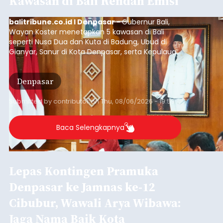
Kawasan di Bali Rendah Emisi
balitribune.co.id I Denpasar -
Gubernur Bali,
Wayan Koster menetapkan 5 kawasan di Bali
seperti Nusa Dua dan Kuta di Badung, Ubud di
Gianyar, Sanur di Kota Denpasar, serta Kepulauan
Nusa Penida Klungkung sebagai kawasan rendah
emisi.
Denpasar
Submitted by
contributor
on
Thu, 08/06/2026 - 19:59
Baca Selengkapnya
Lepas Kontingen Pramuka
Denpasar ke Jamnas ke-12
Cibubur, Wawali Arya Wibawa:
Jaga Nama Baik Kota