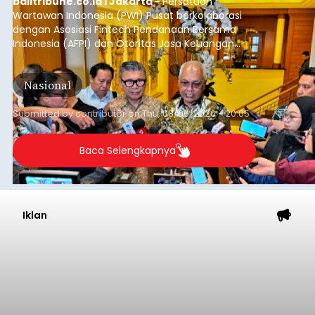
balitribune.co.id I Jakarta -
Persatuan
Wartawan Indonesia (PWI) Pusat berkolaborasi
dengan Asosiasi Fintech Pendanaan Bersama
Indonesia (AFPI) dan Otoritas Jasa Keuangan
(OJK) menggelar Workshop bertajuk "Pintar
untuk Inklusi Keuangan: Jurnalisme untuk
Nasional
Kepentingan Publik" di Aryaduta Hotel (Tugu
Tani) Jakarta, Kamis (6/8/2026).
Submitted by
contributor
on
Thu, 08/06/2026 - 20:05
Baca Selengkapnya
Iklan