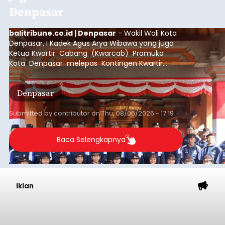
Denpasar
balitribune.co.id | Denpasar
- Wakil Wali Kota
Denpasar, I Kadek Agus Arya Wibawa yang juga
Ketua Kwartir Cabang (Kwarcab) Pramuka
Kota Denpasar melepas Kontingen Kwartir
Cabang Gerakan Pramuka Denpasar yang akan
mengikuti Jambore Nasional Pramuka ke-12
Denpasar
Tahun 2026 di Bumi Perkemahan Cibubur,
Jakarta Timur.
Submitted by
contributor
on
Thu, 08/06/2026 - 17:19
Baca Selengkapnya
Iklan