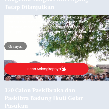
Tetap Dilanjutkan
balitribune.co.id I Gianyar -
Wakil Sekretaris
Pratisentana Pangeran Tangkas Kori Agung, Ketut
Sudarsana, menegaskan pembangunan dan
pemugaran Pura Kawitan Pangeran Tangkas Kori
Agung tetap dilanjutkan.
Gianyar
Submitted by
contributor
on
Sun, 08/09/2026 - 17:13
Baca Selengkapnya
370 Calon Paskibraka dan
Paskibra Badung Ikuti Gelar
Pasukan