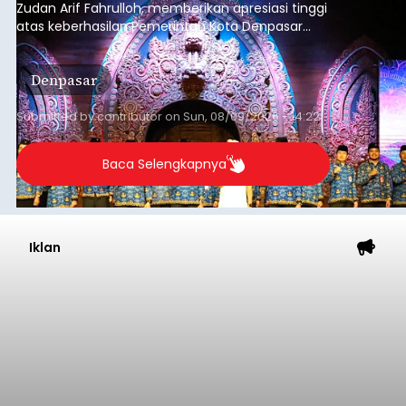
Zudan Arif Fahrulloh, memberikan apresiasi tinggi
atas keberhasilan Pemerintah Kota Denpasar
dan KORPRI Kota Denpasar dalam
mengimplementasikan program gotong royong
Denpasar
kepedulian sosial bertajuk "Sembagi Arutala".
Submitted by
contributor
on
Sun, 08/09/2026 - 14:22
Baca Selengkapnya
Iklan