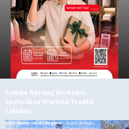
Lomba Burung Derkuku:
Lestarikan Warisan Tradisi
Leluhur
balitribune.co.id | Negara
- Suara derkuku
bersahutan dari gantangan di Taman Sangkur,