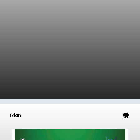
Iklan