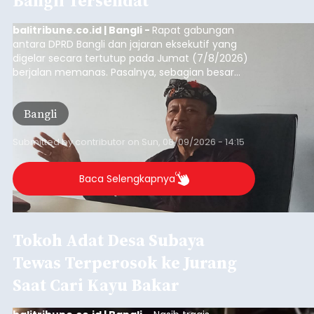
Bangli Tersendat
balitribune.co.id | Bangli -
Rapat gabungan
antara DPRD Bangli dan jajaran eksekutif yang
digelar secara tertutup pada Jumat (7/8/2026)
berjalan memanas. Pasalnya, sebagian besar
dana hibah yang bersumber dari pokok-pokok
pikiran (pokok-pokok pikiran/pokir) dewan hasil
Bangli
penjaringan aspirasi masyarakat saat reses tak
kunjung cair.
Submitted by
contributor
on
Sun, 08/09/2026 - 14:15
Baca Selengkapnya
Tokoh Adat Desa Subaya
Tewas Terperosok ke Jurang
Saat Cari Kayu Bakar