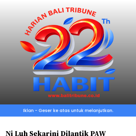
Skip
to
main
content
Iklan - Geser ke atas untuk melanjutkan.
Ni Luh Sekarini Dilantik PAW