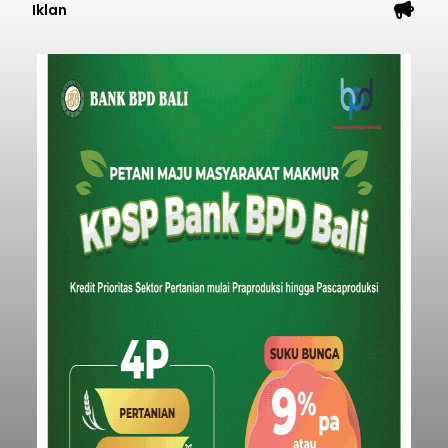
Iklan