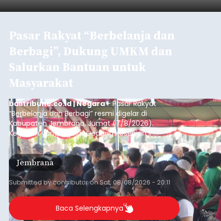
Pasar Rakyat “Berbelanja dan
Berbagi”, Dukung UMKM dan
Salurkan Bantuan untuk
Masyarakat
balitribune.co.id | Negara
- Pasar Rakyat
“Berbelanja dan Berbagi” resmi digelar di
Kabupaten Jembrana, Jumat (7/8/2026).
Kegiatan yang digelar Gedung Kesenian Ir.
Soekarno ini memadukan pemberdayaan
ekonomi masyarakat dengan aksi sosial tersebut
Jembrana
mendapat antusiasme tinggi dan mencatat nilai
transaksi mencapai Rp672.733.200.
Submitted by
contributor
on
Sat, 08/08/2026 - 20:11
Baca Selengkapnya