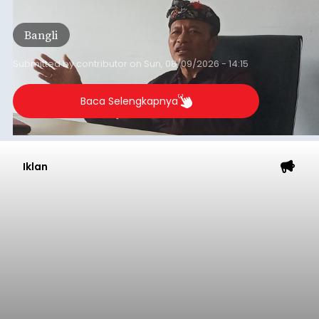
dana hibah yang bersumber dari pokok-pokok
pikiran (pokok-pokok pikiran/pokir) dewan hasil
Bangli
penjaringan aspirasi masyarakat saat reses tak
kunjung cair.
Submitted by
contributor
on
Sun, 08/09/2026 - 14:15
Baca Selengkapnya
Iklan