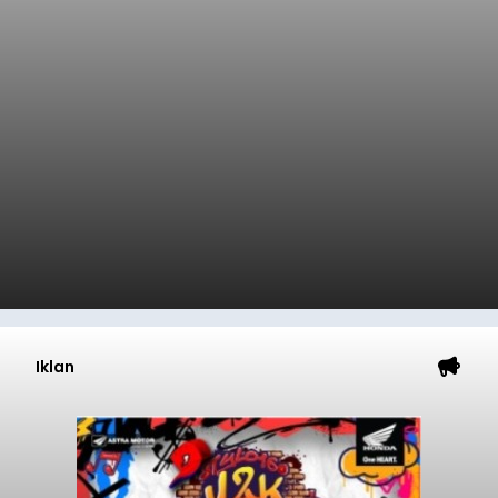
Iklan