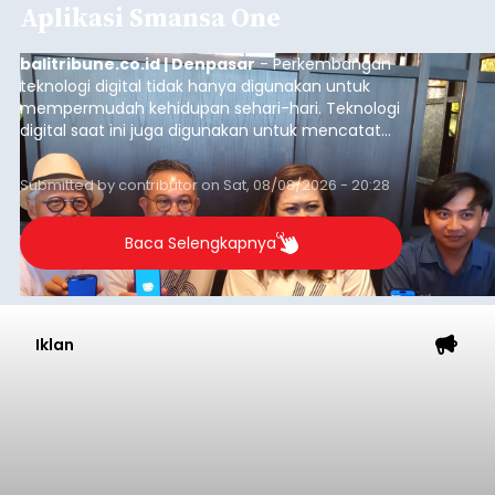
Aplikasi Smansa One
balitribune.co.id | Denpasar
- Perkembangan
teknologi digital tidak hanya digunakan untuk
mempermudah kehidupan sehari-hari. Teknologi
digital saat ini juga digunakan untuk mencatat
dan mengelola data base alumni dari suatu
sekolah, salah satunya adalah alumni SMA 1
Submitted by
contributor
on
Sat, 08/08/2026 - 20:28
Denpasar.
Baca Selengkapnya
Iklan