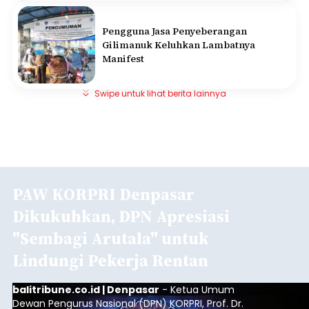
Pengguna Jasa Penyeberangan
Gilimanuk Keluhkan Lambatnya
Manifest
Swipe untuk lihat berita lainnya
PAW KORPRI Denpasar
Dikukuhkan, DPN Apresiasi
"Sembagi Arutala" untuk
Lindungi Pekerja Rentan
balitribune.co.id | Denpasar
- Ketua Umum
Dewan Pengurus Nasional (DPN) KORPRI, Prof. Dr.