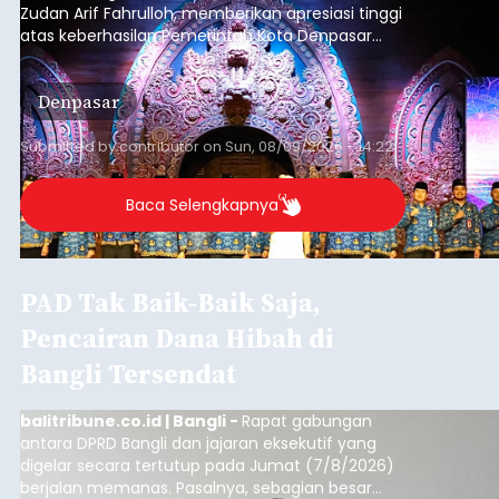
Zudan Arif Fahrulloh, memberikan apresiasi tinggi
atas keberhasilan Pemerintah Kota Denpasar
dan KORPRI Kota Denpasar dalam
mengimplementasikan program gotong royong
Denpasar
kepedulian sosial bertajuk "Sembagi Arutala".
Submitted by
contributor
on
Sun, 08/09/2026 - 14:22
Baca Selengkapnya
PAD Tak Baik-Baik Saja,
Pencairan Dana Hibah di
Bangli Tersendat
balitribune.co.id | Bangli -
Rapat gabungan
antara DPRD Bangli dan jajaran eksekutif yang
digelar secara tertutup pada Jumat (7/8/2026)
berjalan memanas. Pasalnya, sebagian besar