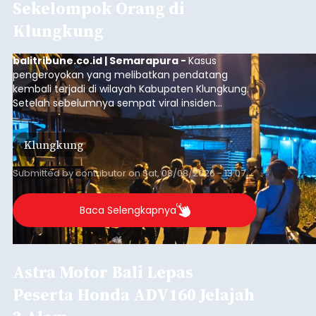
Sekelompok Orang di
Klungkung
balitribune.co.id | Semarapura -
Kasus
pengeroyokan yang melibatkan pendatang
kembali terjadi di wilayah Kabupaten Klungkung.
Setelah sebelumnya sempat viral insiden
keributan di barat Pasar Galiran, peristiwa serupa
kini menimpa seorang pemuda asal Kabupaten
Klungkung
Sumba Barat Daya (SBD), Nusa Tenggara Timur
(NTT).
Submitted by
contributor
on
Sat, 08/08/2026 - 13:07
Baca Selengkapnya
Astra Motor Bali Lepas
Peserta Honda ADV160 Jelajah