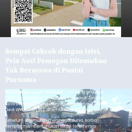
Sempat Cekcok dengan Istri,
Pria Asal Pemogan Ditemukan
Tak Bernyawa di Pantai
Purnama
balitribune.co.id I Gianyar -
Seorang pria asal
Lingkungan Dalem, Pemogan, Denpasar Selatan,
Kota Denpasar, yang diketahui bernama I Kadek
Dedi Wiranata (35), ditemukan tidak bernyawa di
pesisir Pantai Purnama, Sukawati.
Sebelum ditemukan meninggal dunia, korban
sempat memberitahukan lokasi terakhirnya
melalui pesan singkat WhatsApp dan juga