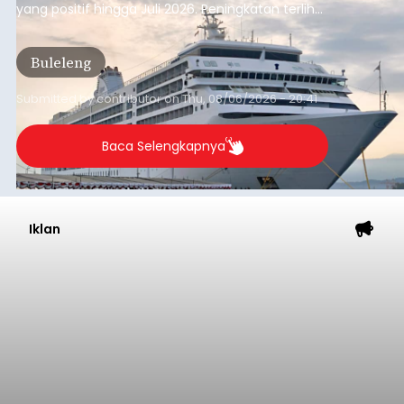
yang positif hingga Juli 2026. Peningkatan terlihat
dari arus kapal yang mencapai 1,48 juta Gross
Tonnage (GT), atau tumbuh 12,4 persen
Buleleng
dibandingkan periode yang sama tahun lalu
yang tercatat sebesar 1,32 juta GT.
Submitted by
contributor
on
Thu, 08/06/2026 - 20:41
Baca Selengkapnya
Iklan