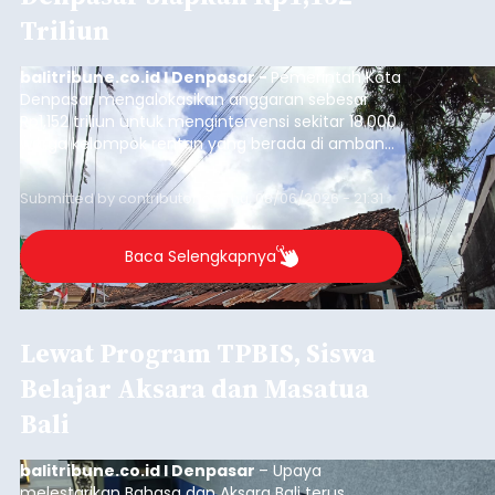
Triliun
balitribune.co.id I Denpasar -
Pemerintah Kota
Denpasar mengalokasikan anggaran sebesar
Rp1,152 triliun untuk mengintervensi sekitar 18.000
warga kelompok rentan yang berada di ambang
garis kemiskinan. Langkah strategis ini diambil
guna menjaga masyarakat yang berada pada
Submitted by
contributor
on
Thu, 08/06/2026 - 21:31
kelompok desil 5 dan 6 tersebut agar tidak
merosot ke kategori miskin.
Baca Selengkapnya
Lewat Program TPBIS, Siswa
Belajar Aksara dan Masatua
Bali
balitribune.co.id I Denpasar
– Upaya
melestarikan Bahasa dan Aksara Bali terus