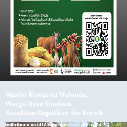
Musim Kemarau Melanda,
Warga Desa Sinabun
Kesulitan Dapatkan Air Bersih
balitribune.co.id I Singaraja -
Musim kemarau