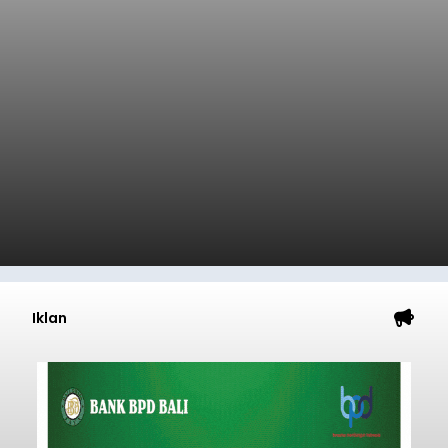
Iklan