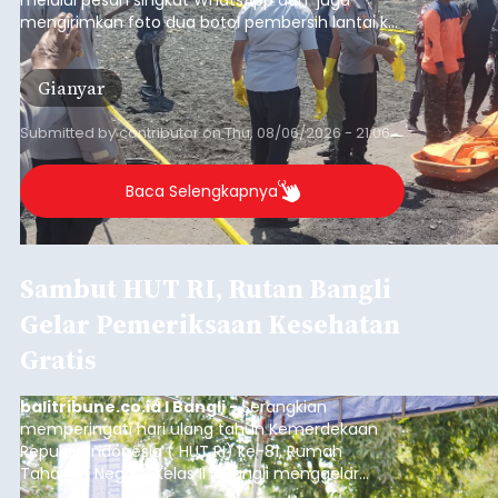
mengirimkan foto dua botol pembersih lantai ke
istrinya.
Gianyar
Submitted by
contributor
on
Thu, 08/06/2026 - 21:06
Baca Selengkapnya
Sambut HUT RI, Rutan Bangli
Gelar Pemeriksaan Kesehatan
Gratis
balitribune.co.id I Bangli -
Serangkian
memperingati hari ulang tahun Kemerdekaan
Republik Indonesia ( HUT RI) ke-81, Rumah
Tahanan Negara Kelas II B Bangli menggelar
kegiatan pemeriksaan kesehatan gratis, Rabu