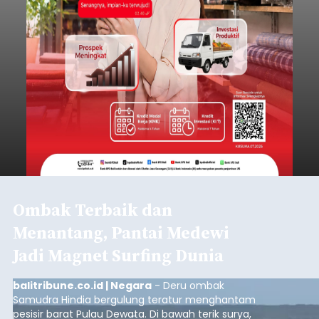
Ombak Terbaik dan
Menantang, Pantai Medewi
Jadi Magnet Surfing Dunia
balitribune.co.id | Negara
- Deru ombak
Samudra Hindia bergulung teratur menghantam
pesisir barat Pulau Dewata. Di bawah terik surya,