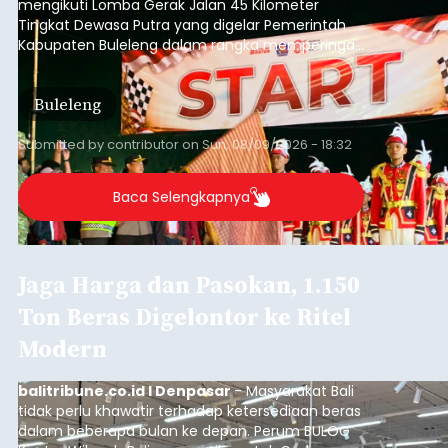
mengikuti Lomba Gerak Jalan 45 Kilometer
Tingkat Dewasa Putra yang digelar Pemerintah
Kabupaten Buleleng dalam rangka memperingati
HUT ke-81 Kemerdekaan Republik Indonesia.
Lomba resmi dimulai dari Lapangan Sepak Bola
Buleleng
Desa Celukan Bawang, Sabtu (8/8/2026) malam.
Submitted by
contributor
on
Sun, 08/09/2026 - 18:32
Baca Selengkapnya
Jaga Harga dan Pasokan, 1.150
Ton Beras Digelontor ke Ritel
Modern
balitribune.co.id I Denpasar
- Masyarakat Bali
tidak perlu khawatir terhadap ketersediaan beras
dalam beberapa bulan ke depan. Perum BULOG