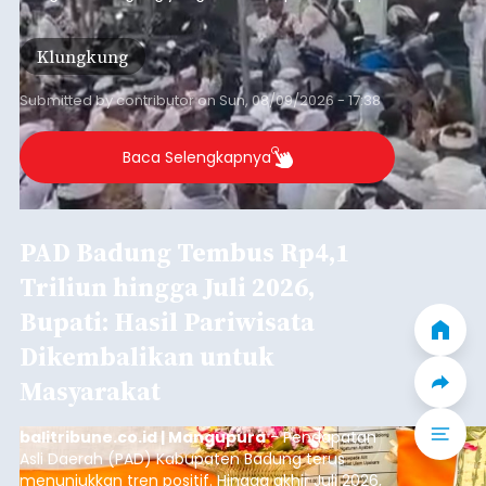
Sempat Terjadi Perseteruan
Terkait Pembangunan Pura
Kawitan, Pasemetonan
Tangkas Koriagung Akhirnya
Tempuh Upaya Damai
balitribune.co.id I Semarapura -
Meski sempat