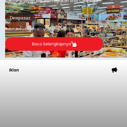
Kantor Wilayah Bali memastikan stok Cadangan
Beras Pemerintah (CBP) masih dalam kondisi
aman, bahkan diproyeksikan mampu memenuhi
Denpasar
kebutuhan masyarakat hingga sekitar 10 bulan.
Submitted by
contributor
on
Sun, 08/09/2026 - 18:27
Baca Selengkapnya
Iklan