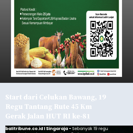
Start dari Celukan Bawang, 19
Regu Tantang Rute 45 Km
Gerak Jalan HUT RI ke-81
balitribune.co.id I Singaraja -
Sebanyak 19 regu