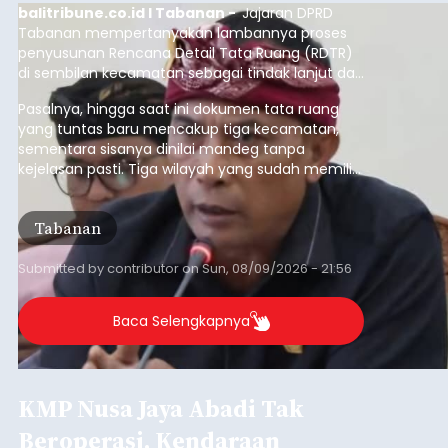
balitribune.co.id I Tabanan -
Jajaran DPRD
Tabanan mempertanyakan lambannya proses
penyusunan Rencana Detail Tata Ruang (RDTR)
di sembilan kecamatan sebagai tindak lanjut dari
pelaksanaan RTRW.
Pasalnya, hingga saat ini dokumen tata ruang
yang tuntas baru mencakup tiga kecamatan,
sementara sisanya dinilai mandeg tanpa
kejelasan pasti. Tiga wilayah yang sudah memiliki
RDTR tersebut meliputi Kecamatan Kediri,
Tabanan, dan Selemadeg Barat.
Tabanan
Submitted by
contributor
on
Sun, 08/09/2026 - 21:56
Baca Selengkapnya
KMP Nusa Jaya Abadi Tak
Beroperasi, Kendaraan