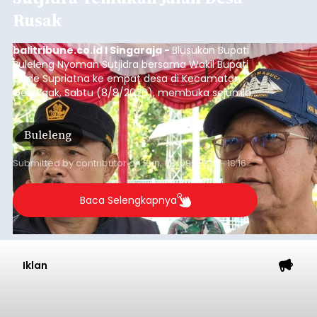
Rusak
balitribune.co.id I Singaraja -
Blusukan Bupati
Buleleng Nyoman Sutjidra bersama Wakil Bupati
Gede Supriatna ke empat desa di Kecamatan
Gerokgak, Sabtu (8/8/2026), membuka sejumlah
persoalan yang masih dihadapi masyarakat. Dari
jalan desa yang rusak hingga potensi pertanian
Buleleng
yang belum optimal, semuanya menjadi
perhatian pemerintah daerah.
Submitted by
contributor
on
Sun, 08/09/2026 - 18:16
Baca Selengkapnya
Iklan