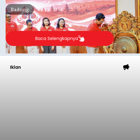
Pejuang Dialisis yang digelar RSD Mangusada di
Badung
Ruang Kertha Gosana, Puspem Badung, Minggu
(9/8/2026).
Submitted by
contributor
on
Sun, 08/09/2026 - 18:44
Baca Selengkapnya
Iklan