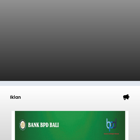
Iklan