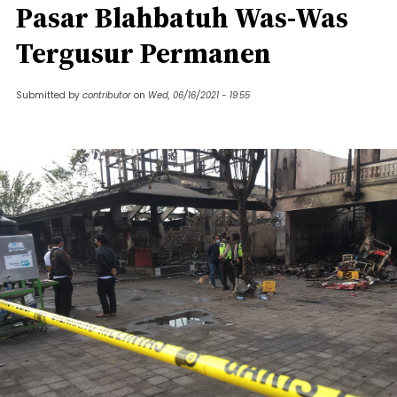
Pasar Blahbatuh Was-Was
Tergusur Permanen
Submitted by
contributor
on
Wed, 06/16/2021 - 19:55