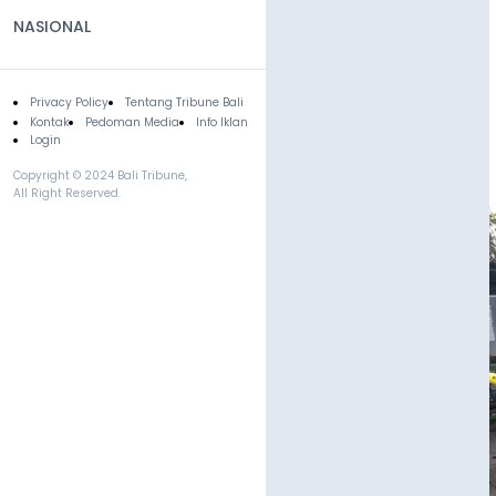
NASIONAL
Privacy Policy
Tentang Tribune Bali
Footer
Kontak
Pedoman Media
Info Iklan
Login
Copyright © 2024 Bali Tribune,
All Right Reserved.