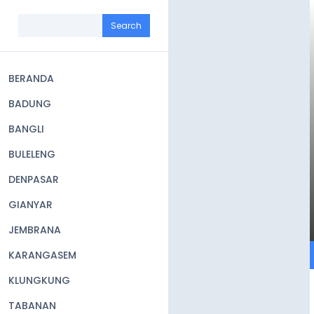
Skip
to
Search
main
content
BERANDA
Main
BADUNG
navigation
BANGLI
BULELENG
DENPASAR
GIANYAR
JEMBRANA
KARANGASEM
KLUNGKUNG
TABANAN