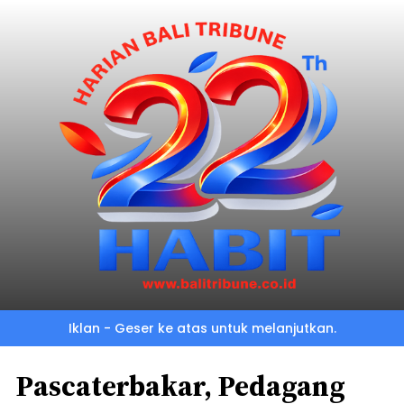
Iklan - Geser ke atas untuk melanjutkan.
Pascaterbakar, Pedagang