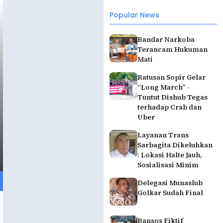
Popular News
Bandar Narkoba
Terancam Hukuman
Mati
Ratusan Sopir Gelar
“Long March” -
Tuntut Dishub Tegas
terhadap Crab dan
Uber
Layanan Trans
Sarbagita Dikeluhkan
: Lokasi Halte Jauh,
Sosialisasi Minim
Delegasi Munaslub
Golkar Sudah Final
Bansos Fiktif