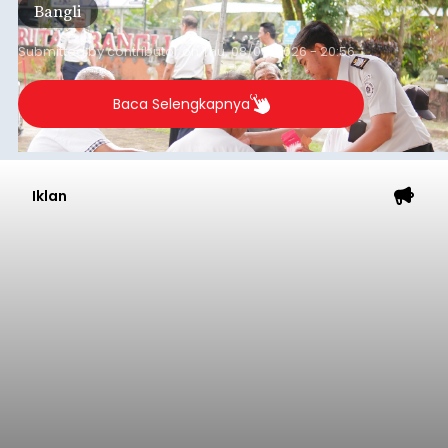
Lingkungan Dalem, Pemogan, Denpasar Selatan,
Kota Denpasar, yang diketahui bernama I Kadek
Dedi Wiranata (35), ditemukan tidak bernyawa di
pesisir Pantai Purnama, Sukawati.
Sebelum ditemukan meninggal dunia, korban
sempat memberitahukan lokasi terakhirnya
melalui pesan singkat WhatsApp dan juga
mengirimkan foto dua botol pembersih lantai ke
istrinya.
Gianyar
Submitted by
contributor
on
Thu, 08/06/2026 - 21:06
Baca Selengkapnya
Sambut HUT RI, Rutan Bangli
Gelar Pemeriksaan Kesehatan