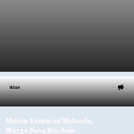
Gratis
balitribune.co.id I Bangli -
Serangkian
memperingati hari ulang tahun Kemerdekaan
Republik Indonesia ( HUT RI) ke-81, Rumah
Tahanan Negara Kelas II B Bangli menggelar
kegiatan pemeriksaan kesehatan gratis, Rabu
(6/8/2026).
Bangli
Submitted by
contributor
on
Thu, 08/06/2026 - 20:56
Baca Selengkapnya
Iklan