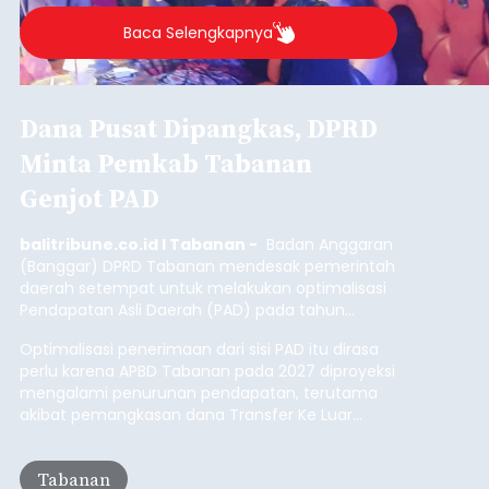
Pelabuhan Celukan Bawang
Tumbuh 25 Persen
balitribune.coo.id I Singaraja -
PT Pelabuhan
Indonesia (Persero) atau Pelindo Cabang
Celukan Bawang mencatat kinerja operasional
yang positif hingga Juli 2026. Peningkatan terlihat
dari arus kapal yang mencapai 1,48 juta Gross
Tonnage (GT), atau tumbuh 12,4 persen
Buleleng
dibandingkan periode yang sama tahun lalu
yang tercatat sebesar 1,32 juta GT.
Submitted by
contributor
on
Thu, 08/06/2026 - 20:41
Baca Selengkapnya
Iklan