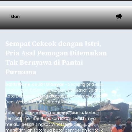
Iklan