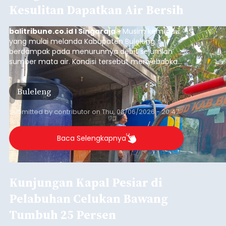
Iklan