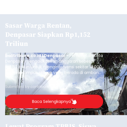
Sasar Warga Rentan,
Denpasar Siapkan Rp1,152
Triliun
balitribune.co.id I Denpasar -
Pemerintah Kota
Denpasar mengalokasikan anggaran sebesar
Rp1,152 triliun untuk mengintervensi sekitar 18.000
warga kelompok rentan yang berada di ambang
garis kemiskinan. Langkah strategis ini diambil
guna menjaga masyarakat yang berada pada
Submitted by
contributor
on
Thu, 08/06/2026 - 21:31
kelompok desil 5 dan 6 tersebut agar tidak
merosot ke kategori miskin.
Baca Selengkapnya
Lewat Program TPBIS, Siswa