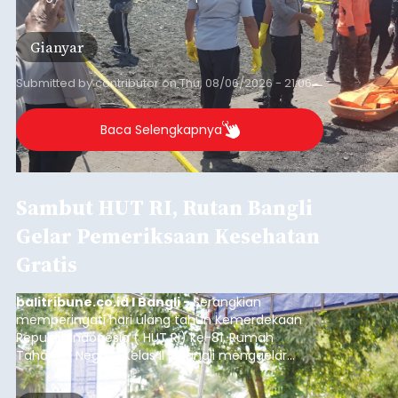
Sempat Cekcok dengan Istri,
Pria Asal Pemogan Ditemukan
Tak Bernyawa di Pantai
Purnama
balitribune.co.id I Gianyar -
Seorang pria asal