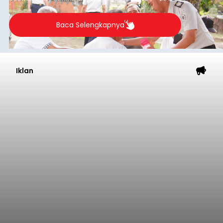
pesisir Pantai Purnama, Sukawati.
Sebelum ditemukan meninggal dunia, korban
sempat memberitahukan lokasi terakhirnya
melalui pesan singkat WhatsApp dan juga
mengirimkan foto dua botol pembersih lantai ke
istrinya.
Gianyar
Submitted by
contributor
on
Thu, 08/06/2026 - 21:06
Baca Selengkapnya
Sambut HUT RI, Rutan Bangli
Gelar Pemeriksaan Kesehatan
Gratis
balitribune.co.id I Bangli -
Serangkian