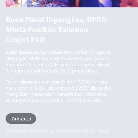
balitribune.coo.id I Singaraja -
PT Pelabuhan
Indonesia (Persero) atau Pelindo Cabang
Celukan Bawang mencatat kinerja operasional
yang positif hingga Juli 2026. Peningkatan terlihat
dari arus kapal yang mencapai 1,48 juta Gross
Tonnage (GT), atau tumbuh 12,4 persen
Buleleng
dibandingkan periode yang sama tahun lalu
yang tercatat sebesar 1,32 juta GT.
Submitted by
contributor
on
Thu, 08/06/2026 - 20:41
Baca Selengkapnya
Iklan