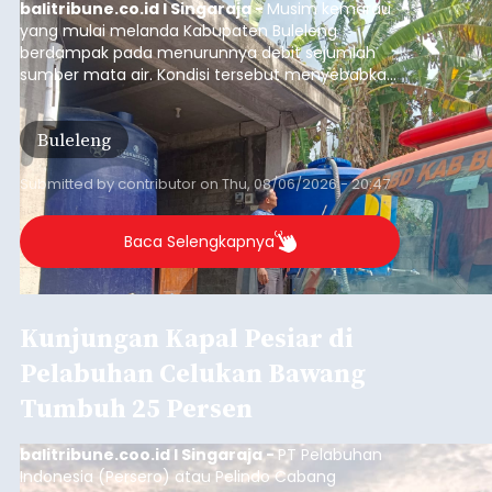
Iklan