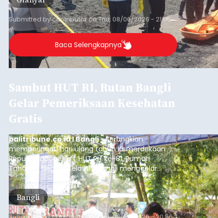
Sempat Cekcok dengan Istri,
Pria Asal Pemogan Ditemukan
Tak Bernyawa di Pantai
Purnama
balitribune.co.id I Gianyar -
Seorang pria asal
Lingkungan Dalem, Pemogan, Denpasar Selatan,
Kota Denpasar, yang diketahui bernama I Kadek
Dedi Wiranata (35), ditemukan tidak bernyawa di