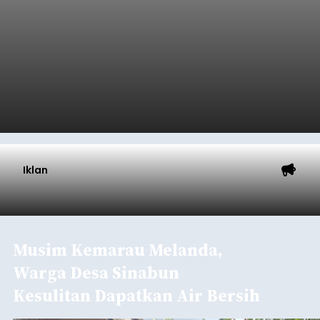
memperingati hari ulang tahun Kemerdekaan
Republik Indonesia ( HUT RI) ke-81, Rumah
Tahanan Negara Kelas II B Bangli menggelar
kegiatan pemeriksaan kesehatan gratis, Rabu
(6/8/2026).
Bangli
Submitted by
contributor
on
Thu, 08/06/2026 - 20:56
Baca Selengkapnya
Iklan