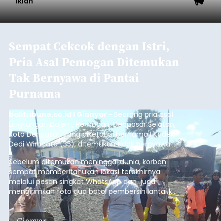
Iklan