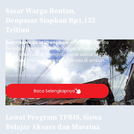
Sasar Warga Rentan,
Denpasar Siapkan Rp1,152
Triliun
balitribune.co.id I Denpasar -
Pemerintah Kota
Denpasar mengalokasikan anggaran sebesar
Rp1,152 triliun untuk mengintervensi sekitar 18.000
warga kelompok rentan yang berada di ambang
garis kemiskinan. Langkah strategis ini diambil
guna menjaga masyarakat yang berada pada
Submitted by
contributor
on
Thu, 08/06/2026 - 21:31
kelompok desil 5 dan 6 tersebut agar tidak
merosot ke kategori miskin.
Baca Selengkapnya
Lewat Program TPBIS, Siswa
Belajar Aksara dan Masatua