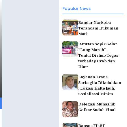
Popular News
Bandar Narkoba
Terancam Hukuman
Mati
Ratusan Sopir Gelar
“Long March” -
Tuntut Dishub Tegas
terhadap Crab dan
Uber
Layanan Trans
Sarbagita Dikeluhkan
: Lokasi Halte Jauh,
Sosialisasi Minim
Delegasi Munaslub
Golkar Sudah Final
Bansos Fiktif