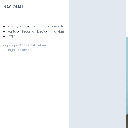
NASIONAL
Privacy Policy
Tentang Tribune Bali
Footer
Kontak
Pedoman Media
Info Iklan
Login
Copyright © 2024 Bali Tribune,
All Right Reserved.