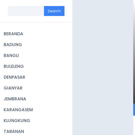
Skip
to
Search
main
content
BERANDA
Main
BADUNG
navigation
BANGLI
BULELENG
DENPASAR
GIANYAR
JEMBRANA
KARANGASEM
KLUNGKUNG
TABANAN