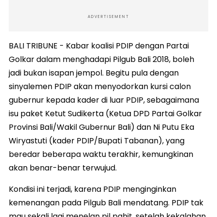
ADVERTISEMENT
BALI TRIBUNE - Kabar koalisi PDIP dengan Partai
Golkar dalam menghadapi Pilgub Bali 2018, boleh
jadi bukan isapan jempol. Begitu pula dengan
sinyalemen PDIP akan menyodorkan kursi calon
gubernur kepada kader di luar PDIP, sebagaimana
isu paket Ketut Sudikerta (Ketua DPD Partai Golkar
Provinsi Bali/Wakil Gubernur Bali) dan Ni Putu Eka
Wiryastuti (kader PDIP/Bupati Tabanan), yang
beredar beberapa waktu terakhir, kemungkinan
akan benar-benar terwujud.
Kondisi ini terjadi, karena PDIP menginginkan
kemenangan pada Pilgub Bali mendatang. PDIP tak
mau sekali lagi menelan pil pahit, setelah kekalahan