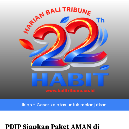
Skip
to
main
content
Iklan - Geser ke atas untuk melanjutkan.
PDIP Siapkan Paket AMAN di