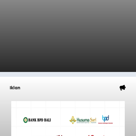
Iklan