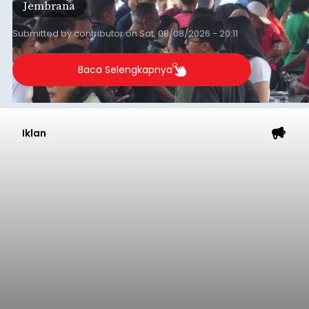
Jembrana
mendapat antusiasme tinggi dan mencatat nilai
transaksi mencapai Rp672.733.200.
Submitted by
contributor
on
Sat, 08/08/2026 - 20:11
Baca Selengkapnya
Iklan