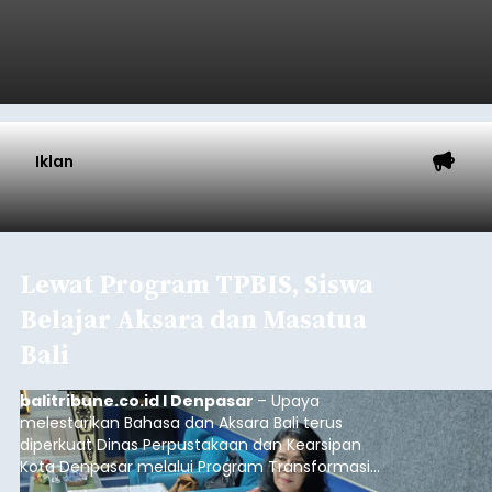
Iklan
Lewat Program TPBIS, Siswa
Belajar Aksara dan Masatua
Bali
balitribune.co.id I Denpasar
– Upaya
melestarikan Bahasa dan Aksara Bali terus
diperkuat Dinas Perpustakaan dan Kearsipan
Kota Denpasar melalui Program Transformasi
Perpustakaan Berbasis Inklusi Sosial (TPBIS).