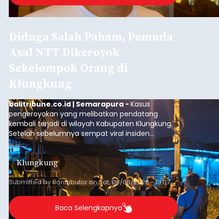
Diduga Salah Paham, Pemuda
Asal NTT Dikeroyok
Sekelompok Orang di
Klungkung
balitribune.co.id | Semarapura -
Kasus
pengeroyokan yang melibatkan pendatang
kembali terjadi di wilayah Kabupaten Klungkung.
Setelah sebelumnya sempat viral insiden
keributan di barat Pasar Galiran, peristiwa serupa
kini menimpa seorang pemuda asal Kabupaten
Klungkung
Sumba Barat Daya (SBD), Nusa Tenggara Timur
(NTT).
Submitted by
contributor
on
Sat, 08/08/2026 - 13:07
Baca Selengkapnya