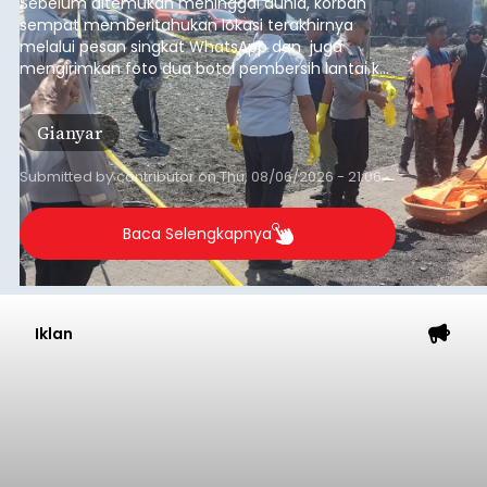
Sebelum ditemukan meninggal dunia, korban
sempat memberitahukan lokasi terakhirnya
melalui pesan singkat WhatsApp dan juga
mengirimkan foto dua botol pembersih lantai ke
istrinya.
Gianyar
Submitted by
contributor
on
Thu, 08/06/2026 - 21:06
Baca Selengkapnya
Iklan