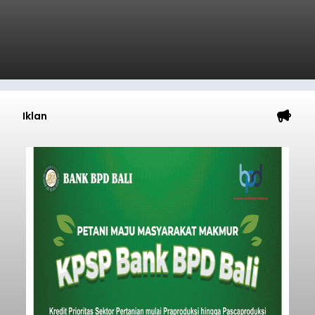
Iklan