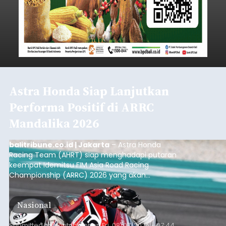
Astra Honda Siap Lanjutkan
Performa Positif di ARRC
Mandalika 2026
balitribune.co.id | Jakarta
– Astra Honda
Racing Team (AHRT) siap menghadapi putaran
keempat Idemitsu FIM Asia Road Racing
Championship (ARRC) 2026 yang akan
berlangsung di Pertamina Mandalika
International Circuit, Lombok, Nusa Tenggara
Nasional
Barat, pada 7–9 Agustus 2026.
Submitted by
contributor
on
Fri, 08/07/2026 - 07:44