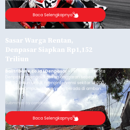
Baca Selengkapnya
Sasar Warga Rentan,
Denpasar Siapkan Rp1,152
Triliun
balitribune.co.id I Denpasar -
Pemerintah Kota
Denpasar mengalokasikan anggaran sebesar
Rp1,152 triliun untuk mengintervensi sekitar 18.000
warga kelompok rentan yang berada di ambang
garis kemiskinan. Langkah strategis ini diambil
guna menjaga masyarakat yang berada pada
Submitted by
contributor
on
Thu, 08/06/2026 - 21:31
kelompok desil 5 dan 6 tersebut agar tidak
merosot ke kategori miskin.
Baca Selengkapnya