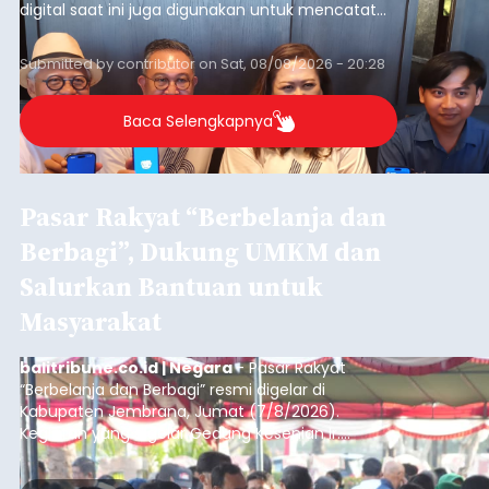
digital saat ini juga digunakan untuk mencatat
dan mengelola data base alumni dari suatu
sekolah, salah satunya adalah alumni SMA 1
Submitted by
contributor
on
Sat, 08/08/2026 - 20:28
Denpasar.
Baca Selengkapnya
Pasar Rakyat “Berbelanja dan
Berbagi”, Dukung UMKM dan
Salurkan Bantuan untuk
Masyarakat
balitribune.co.id | Negara
- Pasar Rakyat
“Berbelanja dan Berbagi” resmi digelar di
Kabupaten Jembrana, Jumat (7/8/2026).
Kegiatan yang digelar Gedung Kesenian Ir.
Soekarno ini memadukan pemberdayaan
ekonomi masyarakat dengan aksi sosial tersebut