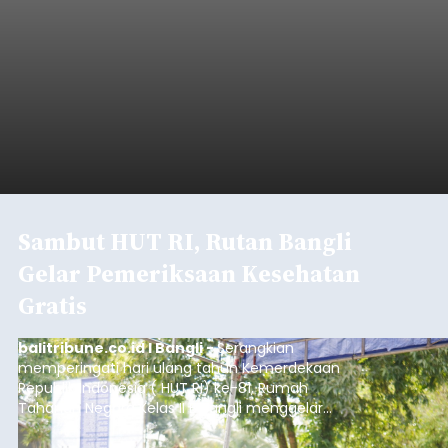
Iklan