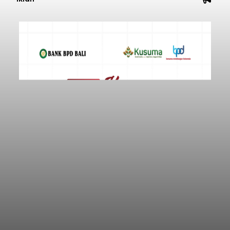
mengirimkan foto dua botol pembersih lantai ke
istrinya.
Gianyar
Submitted by
contributor
on
Thu, 08/06/2026 - 21:06
Baca Selengkapnya
Iklan