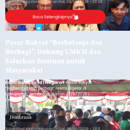
Submitted by
contributor
on
Sat, 08/08/2026 - 20:28
Denpasar.
Baca Selengkapnya
Pasar Rakyat “Berbelanja dan
Berbagi”, Dukung UMKM dan
Salurkan Bantuan untuk
Masyarakat
balitribune.co.id | Negara
- Pasar Rakyat
“Berbelanja dan Berbagi” resmi digelar di
Kabupaten Jembrana, Jumat (7/8/2026).
Kegiatan yang digelar Gedung Kesenian Ir.
Soekarno ini memadukan pemberdayaan
ekonomi masyarakat dengan aksi sosial tersebut
Jembrana
mendapat antusiasme tinggi dan mencatat nilai
transaksi mencapai Rp672.733.200.
Submitted by
contributor
on
Sat, 08/08/2026 - 20:11