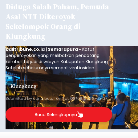
Diduga Salah Paham, Pemuda
Asal NTT Dikeroyok
Sekelompok Orang di
Klungkung
balitribune.co.id | Semarapura -
Kasus
pengeroyokan yang melibatkan pendatang
kembali terjadi di wilayah Kabupaten Klungkung.
Setelah sebelumnya sempat viral insiden
keributan di barat Pasar Galiran, peristiwa serupa
kini menimpa seorang pemuda asal Kabupaten
Klungkung
Sumba Barat Daya (SBD), Nusa Tenggara Timur
(NTT).
Submitted by
contributor
on
Sat, 08/08/2026 - 13:07
Baca Selengkapnya