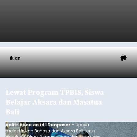
Sasar Warga Rentan,
Denpasar Siapkan Rp1,152
Triliun
balitribune.co.id I Denpasar -
Pemerintah Kota
Denpasar mengalokasikan anggaran sebesar
Rp1,152 triliun untuk mengintervensi sekitar 18.000
warga kelompok rentan yang berada di ambang
garis kemiskinan. Langkah strategis ini diambil
guna menjaga masyarakat yang berada pada
Submitted by
contributor
on
Thu, 08/06/2026 - 21:31
kelompok desil 5 dan 6 tersebut agar tidak
merosot ke kategori miskin.
Baca Selengkapnya
Iklan