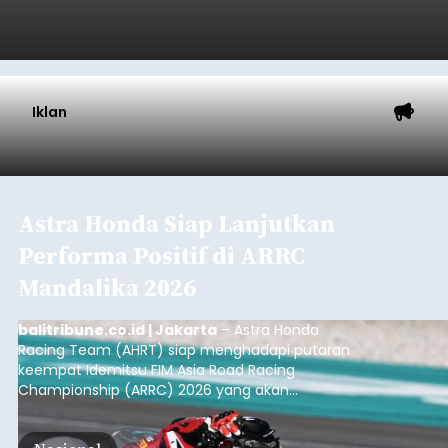
Iklan