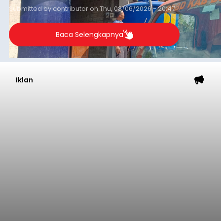
Sambut HUT RI, Rutan Bangli
Gelar Pemeriksaan Kesehatan
Gratis
balitribune.co.id I Bangli -
Serangkian
memperingati hari ulang tahun Kemerdekaan
Republik Indonesia ( HUT RI) ke-81, Rumah
Tahanan Negara Kelas II B Bangli menggelar
kegiatan pemeriksaan kesehatan gratis, Rabu
(6/8/2026).
Bangli
Submitted by
contributor
on
Thu, 08/06/2026 - 20:56