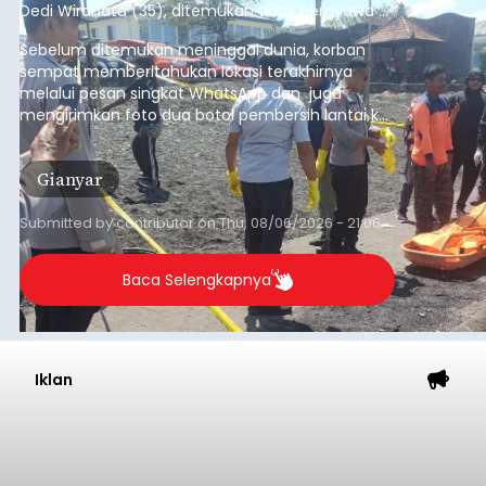
Iklan
Lewat Program TPBIS, Siswa
Belajar Aksara dan Masatua
Bali
balitribune.co.id I Denpasar
– Upaya
melestarikan Bahasa dan Aksara Bali terus
diperkuat Dinas Perpustakaan dan Kearsipan
Kota Denpasar melalui Program Transformasi
Perpustakaan Berbasis Inklusi Sosial (TPBIS).
Tahun ini, sebanyak 63 siswa kelas IV dan V SD
Denpasar
Negeri 17 Dangin Puri mendapat pelatihan