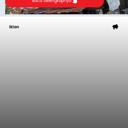
Astra Honda Siap Lanjutkan
Performa Positif di ARRC
Mandalika 2026
balitribune.co.id | Jakarta
– Astra Honda
Racing Team (AHRT) siap menghadapi putaran
keempat Idemitsu FIM Asia Road Racing
Championship (ARRC) 2026 yang akan
berlangsung di Pertamina Mandalika
International Circuit, Lombok, Nusa Tenggara
Nasional
Barat, pada 7–9 Agustus 2026.
Submitted by
contributor
on
Fri, 08/07/2026 - 07:44
Baca Selengkapnya