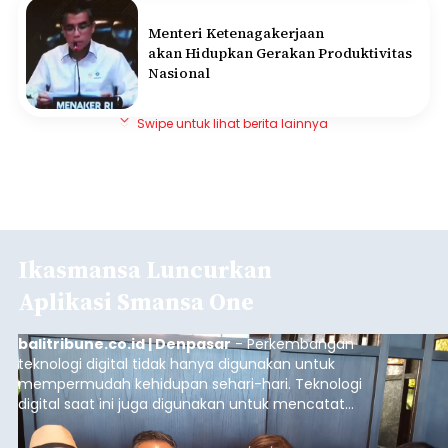
Menteri Ketenagakerjaan
akan Hidupkan Gerakan Produktivitas
Nasional
Swipe untuk lihat berita lainnya
Ikasmansa Luncurkan
Aplikasi Smansa One
balitribune.co.id | Denpasar
- Perkembangan
teknologi digital tidak hanya digunakan untuk
mempermudah kehidupan sehari-hari. Teknologi
digital saat ini juga digunakan untuk mencatat
dan mengelola data base alumni dari suatu
sekolah, salah satunya adalah alumni SMA 1