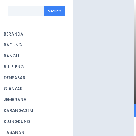
Skip
to
Search
main
content
BERANDA
Main
BADUNG
navigation
BANGLI
BULELENG
DENPASAR
GIANYAR
JEMBRANA
KARANGASEM
KLUNGKUNG
TABANAN