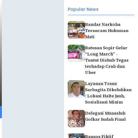
Popular News
Bandar Narkoba
Terancam Hukuman
Mati
Ratusan Sopir Gelar
“Long March” -
Tuntut Dishub Tegas
terhadap Crab dan
Uber
Layanan Trans
Sarbagita Dikeluhkan
: Lokasi Halte Jauh,
Sosialisasi Minim
Delegasi Munaslub
Golkar Sudah Final
Bansos Fiktif