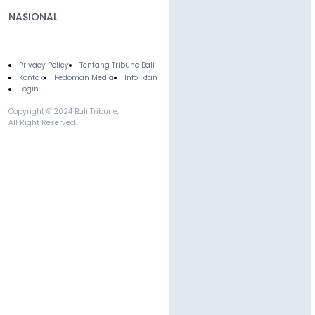
NASIONAL
Privacy Policy
Tentang Tribune Bali
Footer
Kontak
Pedoman Media
Info Iklan
Login
Copyright © 2024 Bali Tribune,
All Right Reserved.