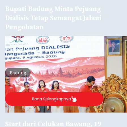
Bupati Badung Minta Pejuang
Dialisis Tetap Semangat Jalani
Pengobatan
balitribune.co.id | Mangupura
- Bupati Badung
I Wayan Adi Arnawa meminta pasien yang
menjalani terapi dialisis untuk tetap semangat
dan tidak berputus asa. Pesan itu
disampaikannya saat menghadiri Sarasehan
Pejuang Dialisis yang digelar RSD Mangusada di
Badung
Ruang Kertha Gosana, Puspem Badung, Minggu
(9/8/2026).
Submitted by
contributor
on
Sun, 08/09/2026 - 18:44
Baca Selengkapnya
Start dari Celukan Bawang, 19