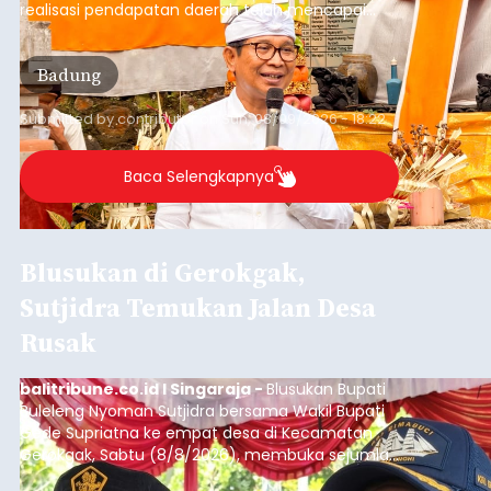
realisasi pendapatan daerah telah mencapai
Rp4,1 triliun atau rata-rata sekitar Rp730 miliar
per bulan, meningkat signifikan dibandingkan
Badung
rata-rata penerimaan sebelumnya yang berkisar
Rp350 miliar hingga Rp400 miliar per bulan.
Submitted by
contributor
on
Sun, 08/09/2026 - 18:22
Baca Selengkapnya
Blusukan di Gerokgak,
Sutjidra Temukan Jalan Desa
Rusak
balitribune.co.id I Singaraja -
Blusukan Bupati
Buleleng Nyoman Sutjidra bersama Wakil Bupati
Gede Supriatna ke empat desa di Kecamatan
Gerokgak, Sabtu (8/8/2026), membuka sejumlah
persoalan yang masih dihadapi masyarakat. Dari