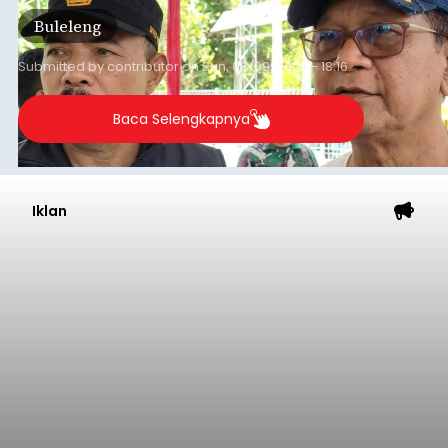
jalan desa yang rusak hingga potensi pertanian
Buleleng
yang belum optimal, semuanya menjadi
perhatian pemerintah daerah.
Submitted by
contributor
on
Sun, 08/09/2026 - 18:16
Baca Selengkapnya
Iklan