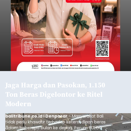
Jaga Harga dan Pasokan, 1.150
Ton Beras Digelontor ke Ritel
Modern
balitribune.co.id I Denpasar
- Masyarakat Bali
tidak perlu khawatir terhadap ketersediaan beras
dalam beberapa bulan ke depan. Perum BULOG