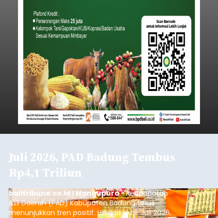
Juli 2026, PAD Badung Tembus
Rp4,1 Triliun
balitribune.co.id I Mangupura -
Pendapatan
Asli Daerah (PAD) Kabupaten Badung terus
menunjukkan tren positif. Hingga akhir Juli 2026,