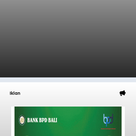
Iklan