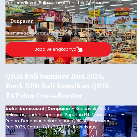
Kantor Wilayah Bali memastikan stok Cadangan
Beras Pemerintah (CBP) masih dalam kondisi
aman, bahkan diproyeksikan mampu memenuhi
Denpasar
kebutuhan masyarakat hingga sekitar 10 bulan.
Submitted by
contributor
on
Sun, 08/09/2026 - 18:27
Baca Selengkapnya
QRIS Bali Summer Run 2026,
Bank BPD Bali Kenalkan QRIS
TAP dan Cross-Border
balitribune.co.id | Denpasar
- Sebanyak 2.000
pelari memadati Lapangan Puputan Niti Mandala
Renon, Denpasar, dalam ajang QRIS Bali Summer
Run 2026, Sabtu (8/8/2026). Tidak sekadar
menjadi arena olahraga dengan kategori 5K dan