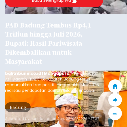
Baca Selengkapnya
PAD Badung Tembus Rp4,1
Triliun hingga Juli 2026,
Bupati: Hasil Pariwisata
Dikembalikan untuk
Masyarakat
balitribune.co.id | Mangupura
- Pendapatan
Asli Daerah (PAD) Kabupaten Badung terus
menunjukkan tren positif. Hingga akhir Juli 2026,
realisasi pendapatan daerah telah mencapai
Rp4,1 triliun atau rata-rata sekitar Rp730 miliar
per bulan, meningkat signifikan dibandingkan
Badung
rata-rata penerimaan sebelumnya yang berkisar
Rp350 miliar hingga Rp400 miliar per bulan.
Submitted by
contributor
on
Sun, 08/09/2026 - 17:37