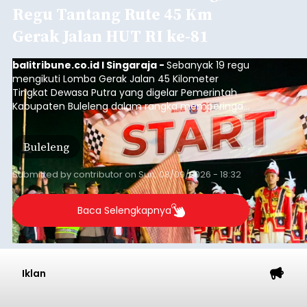
Regu Tantang Rute 45 Km
Gerak Jalan HUT RI ke-81
balitribune.co.id I Singaraja -
Sebanyak 19 regu
mengikuti Lomba Gerak Jalan 45 Kilometer
Tingkat Dewasa Putra yang digelar Pemerintah
Kabupaten Buleleng dalam rangka memperingati
HUT ke-81 Kemerdekaan Republik Indonesia.
Lomba resmi dimulai dari Lapangan Sepak Bola
Buleleng
Desa Celukan Bawang, Sabtu (8/8/2026) malam.
Submitted by
contributor
on
Sun, 08/09/2026 - 18:32
Baca Selengkapnya
Iklan