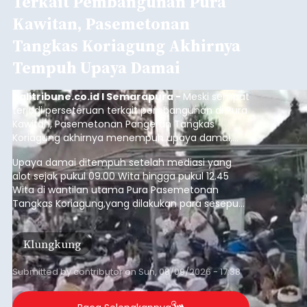
Terkait Pembangunan Pura
Kawitan, Pasemetonan
Tangkas Koriagung Akhirnya
Tempuh Upaya Damai
balitribune.co.id I Semarapura -
Meski sempat
terjadi perseteruan terkait pembangunan di Pura
Kawitan, Pasemetonan Pangeran Tangkas
Koriagung akhirnya menempuh upaya damai,
pada Minggu (9/8/2026).
Upaya damai ditempuh setelah mediasi yang
alot sejak pukul 09.00 Wita hingga pukul 12.45
Wita di wantilan utama Pura Pasemetonan
Tangkas Koriagung,yang dilakukan para sesepuh
kedua belah pihak yang berseberangan.
Klungkung
Submitted by
contributor
on
Sun, 08/09/2026 - 17:38