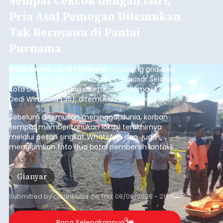
balitribune.co.id I Bangli -
Serangkian
memperingati hari ulang tahun Kemerdekaan
Republik Indonesia ( HUT RI) ke-81, Rumah
Tahanan Negara Kelas II B Bangli menggelar
kegiatan pemeriksaan kesehatan gratis, Rabu
(6/8/2026).
Bangli
Submitted by
contributor
on
Thu, 08/06/2026 - 20:56
Baca Selengkapnya
Iklan