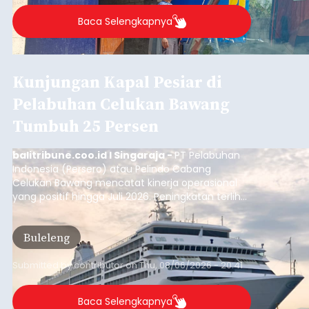
yang digelar petugas pada Rabu (5/8/2026)
malam.
Badung
Submitted by
contributor
on
Thu, 08/06/2026 - 20:38
Baca Selengkapnya
Dana Pusat Dipangkas, DPRD
Minta Pemkab Tabanan
Genjot PAD
balitribune.co.id I Tabanan -
Badan Anggaran
(Banggar) DPRD Tabanan mendesak pemerintah
daerah setempat untuk melakukan optimalisasi
Pendapatan Asli Daerah (PAD) pada tahun