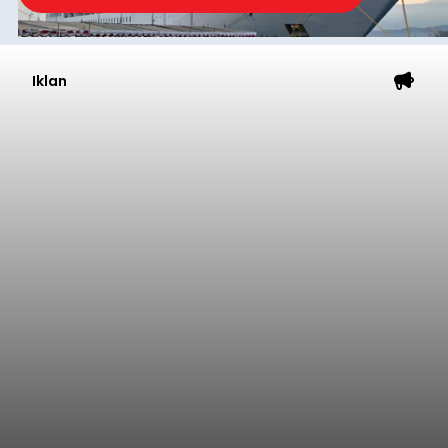
anggaran 2027.
Optimalisasi penerimaan dari sisi PAD itu dirasa
perlu karena APBD Tabanan pada 2027 diproyeksi
mengalami penurunan pendapatan, terutama
akibat pemangkasan dana Transfer Ke Luar
Daerah (TKD) dari pemerintah pusat.
Tabanan
Submitted by
contributor
on
Thu, 08/06/2026 - 20:33
Baca Selengkapnya
Iklan