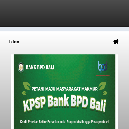
Kunjungan Kapal Pesiar di
Pelabuhan Celukan Bawang
Tumbuh 25 Persen
balitribune.coo.id I Singaraja -
PT Pelabuhan
Indonesia (Persero) atau Pelindo Cabang
Celukan Bawang mencatat kinerja operasional
yang positif hingga Juli 2026. Peningkatan terlihat
dari arus kapal yang mencapai 1,48 juta Gross
Tonnage (GT), atau tumbuh 12,4 persen
Buleleng
dibandingkan periode yang sama tahun lalu
yang tercatat sebesar 1,32 juta GT.
Submitted by
contributor
on
Thu, 08/06/2026 - 20:41
Baca Selengkapnya