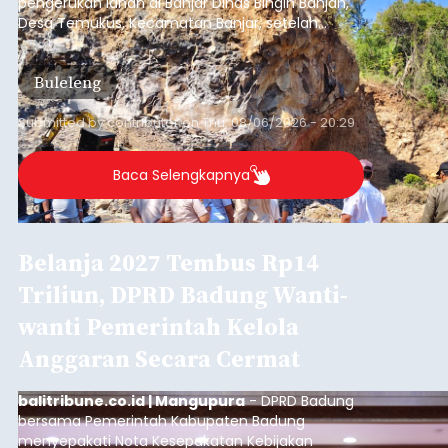
dua lokasi berbeda di wilayah Denpasar dan
Denpasar
Badung pada Selasa (4/8/2026) malam.
Submitted by
contributor
on
Thu, 08/06/2026 - 20:19
Baca Selengkapnya
Iklan