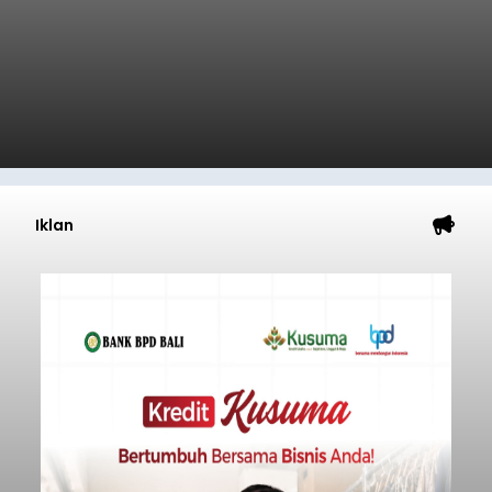
Iklan
Sempat Cekcok dengan Istri,
Pria Asal Pemogan Ditemukan
Tak Bernyawa di Pantai
Purnama
balitribune.co.id I Gianyar -
Seorang pria asal