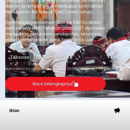
Belanja 2027 Tembus Rp14
Triliun, DPRD Badung Wanti-
wanti Pemerintah Kelola
Anggaran Secara Cermat
balitribune.co.id | Mangupura
- DPRD Badung
bersama Pemerintah Kabupaten Badung
menyepakati Nota Kesepakatan Kebijakan
Umum APBD (KUA) dan Prioritas Plafon Anggaran
Sementara (PPAS) Tahun Anggaran 2027 dalam
rapat paripurna yang digelar di Gedung DPRD
Badung
Badung, Kamis (6/8/2026).
Submitted by
contributor
on
Thu, 08/06/2026 - 20:27
Baca Selengkapnya