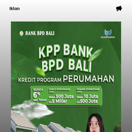
Iklan
Penyisiran Nelayan Hilang di
Jembrana Masih Misterius:
Jangkau Perairan Perancak
balitribune.co.id I Negara -
Tim SAR Gabungan
terus mengintensifkan upaya pencarian
terhadap seorang nelayan yang diduga terjatuh
saat melaut di Perairan Pantai Medewi
Pekutatan. Hari keenam operasi pencarian Kamis