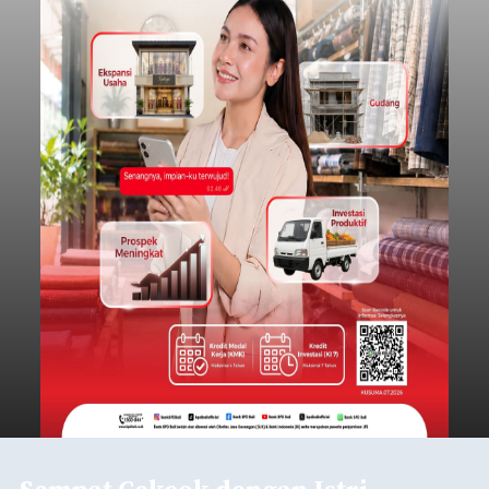
Lingkungan Dalem, Pemogan, Denpasar Selatan,
Kota Denpasar, yang diketahui bernama I Kadek
Dedi Wiranata (35), ditemukan tidak bernyawa di
pesisir Pantai Purnama, Sukawati.
Sebelum ditemukan meninggal dunia, korban
sempat memberitahukan lokasi terakhirnya
melalui pesan singkat WhatsApp dan juga
mengirimkan foto dua botol pembersih lantai ke
istrinya.
Gianyar
Submitted by
contributor
on
Thu, 08/06/2026 - 21:06
Baca Selengkapnya
Sambut HUT RI, Rutan Bangli
Gelar Pemeriksaan Kesehatan
Gratis