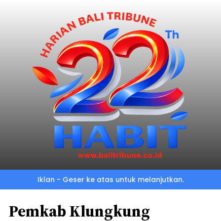
Iklan - Geser ke atas untuk melanjutkan.
Pemkab Klungkung