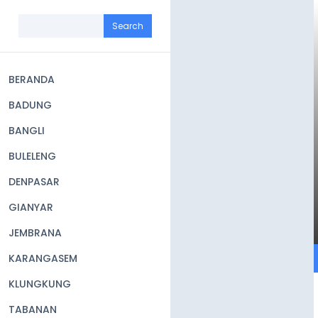
Skip
to
Search
main
content
BERANDA
Main
BADUNG
navigation
BANGLI
BULELENG
DENPASAR
GIANYAR
JEMBRANA
KARANGASEM
KLUNGKUNG
TABANAN