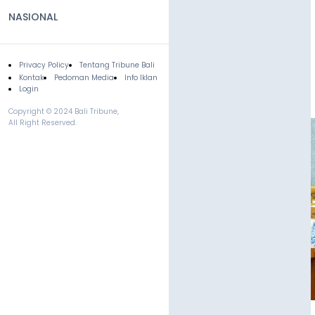
NASIONAL
Privacy Policy
Tentang Tribune Bali
Footer
Kontak
Pedoman Media
Info Iklan
Login
Copyright © 2024 Bali Tribune,
All Right Reserved.