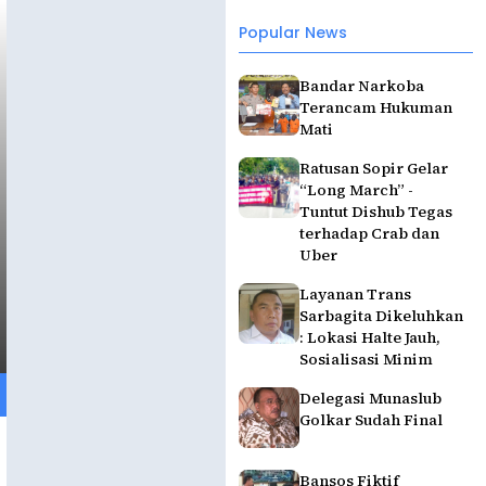
Popular News
Bandar Narkoba
Terancam Hukuman
Mati
Ratusan Sopir Gelar
“Long March” -
Tuntut Dishub Tegas
terhadap Crab dan
Uber
Layanan Trans
Sarbagita Dikeluhkan
: Lokasi Halte Jauh,
Sosialisasi Minim
Delegasi Munaslub
Golkar Sudah Final
Bansos Fiktif