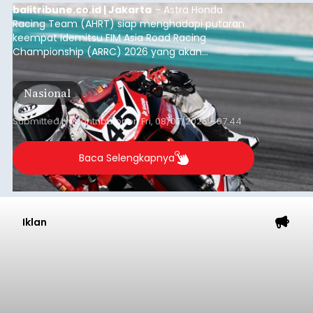
balitribune.co.id | Jakarta
– Astra Honda
Racing Team (AHRT) siap menghadapi putaran
keempat Idemitsu FIM Asia Road Racing
Championship (ARRC) 2026 yang akan
berlangsung di Pertamina Mandalika
International Circuit, Lombok, Nusa Tenggara
Nasional
Barat, pada 7–9 Agustus 2026.
Submitted by
contributor
on
Fri, 08/07/2026 - 07:44
Baca Selengkapnya
Iklan