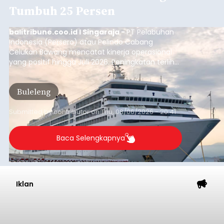
Tumbuh 25 Persen
balitribune.coo.id I Singaraja -
PT Pelabuhan
Indonesia (Persero) atau Pelindo Cabang
Celukan Bawang mencatat kinerja operasional
yang positif hingga Juli 2026. Peningkatan terlihat
dari arus kapal yang mencapai 1,48 juta Gross
Tonnage (GT), atau tumbuh 12,4 persen
Buleleng
dibandingkan periode yang sama tahun lalu
yang tercatat sebesar 1,32 juta GT.
Submitted by
contributor
on
Thu, 08/06/2026 - 20:41
Baca Selengkapnya
Iklan