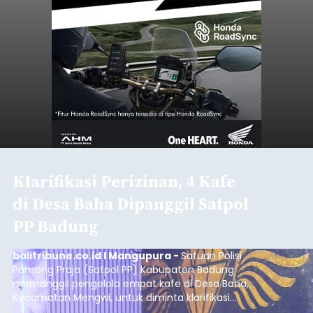
Klarifikasi Perizinan, 4 Kafe
di Desa Baha Dipanggil Satpol
PP Badung
balitribune.co.id I Mangupura -
Satuan Polisi
Pamong Praja (Satpol PP) Kabupaten Badung
memanggil pengelola empat kafe di Desa Baha,
Kecamatan Mengwi, untuk diminta klarifikasi
terkait kelengkapan perizinan usaha pada Kamis