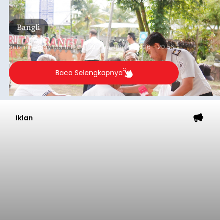
kegiatan pemeriksaan kesehatan gratis, Rabu
(6/8/2026).
Bangli
Submitted by
contributor
on
Thu, 08/06/2026 - 20:56
Baca Selengkapnya
Iklan