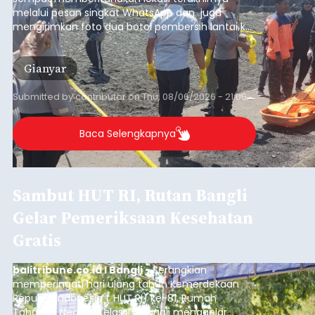
melalui pesan singkat WhatsApp dan juga
mengirimkan foto dua botol pembersih lantai ke
istrinya.
Gianyar
Submitted by
contributor
on
Thu, 08/06/2026 - 21:06
Baca Selengkapnya
Sambut HUT RI, Rutan Bangli
Gelar Pemeriksaan Kesehatan
Gratis
balitribune.co.id I Bangli -
Serangkian
memperingati hari ulang tahun Kemerdekaan
Republik Indonesia ( HUT RI) ke-81, Rumah
Tahanan Negara Kelas II B Bangli menggelar