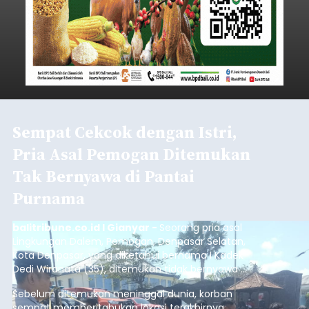
Sempat Cekcok dengan Istri,
Pria Asal Pemogan Ditemukan
Tak Bernyawa di Pantai
Purnama
balitribune.co.id I Gianyar -
Seorang pria asal
Lingkungan Dalem, Pemogan, Denpasar Selatan,
Kota Denpasar, yang diketahui bernama I Kadek
Dedi Wiranata (35), ditemukan tidak bernyawa di
pesisir Pantai Purnama, Sukawati.
Sebelum ditemukan meninggal dunia, korban
sempat memberitahukan lokasi terakhirnya