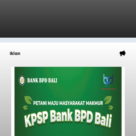
Iklan