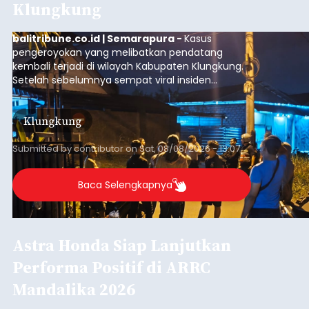
Klungkung
balitribune.co.id | Semarapura -
Kasus
pengeroyokan yang melibatkan pendatang
kembali terjadi di wilayah Kabupaten Klungkung.
Setelah sebelumnya sempat viral insiden
keributan di barat Pasar Galiran, peristiwa serupa
kini menimpa seorang pemuda asal Kabupaten
Klungkung
Sumba Barat Daya (SBD), Nusa Tenggara Timur
(NTT).
Submitted by
contributor
on
Sat, 08/08/2026 - 13:07
Baca Selengkapnya
Astra Honda Siap Lanjutkan
Performa Positif di ARRC
Mandalika 2026