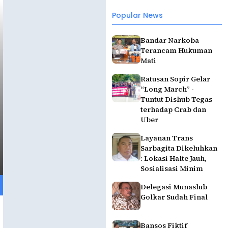
Popular News
Bandar Narkoba
Terancam Hukuman
Mati
Ratusan Sopir Gelar
“Long March” -
Tuntut Dishub Tegas
terhadap Crab dan
Uber
Layanan Trans
Sarbagita Dikeluhkan
: Lokasi Halte Jauh,
Sosialisasi Minim
Delegasi Munaslub
Golkar Sudah Final
Bansos Fiktif