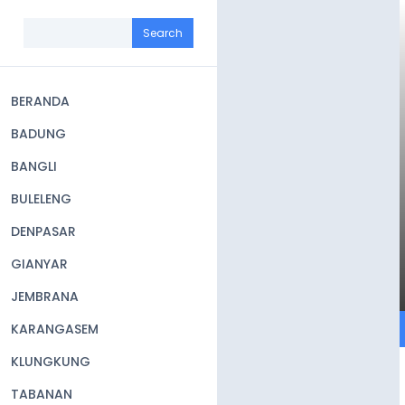
Skip
to
Search
main
content
BERANDA
Main
BADUNG
navigation
BANGLI
BULELENG
DENPASAR
GIANYAR
JEMBRANA
KARANGASEM
KLUNGKUNG
TABANAN