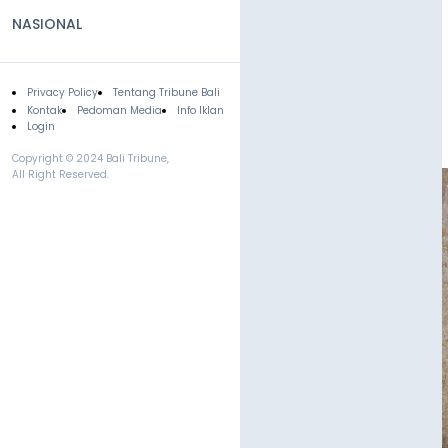
NASIONAL
Privacy Policy
Tentang Tribune Bali
Footer
Kontak
Pedoman Media
Info Iklan
Login
Copyright © 2024 Bali Tribune,
All Right Reserved.