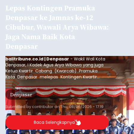
Lepas Kontingen Pramuka
Denpasar ke Jamnas ke-12
Cibubur, Wawali Arya Wibawa:
Jaga Nama Baik Kota
Denpasar
balitribune.co.id | Denpasar
- Wakil Wali Kota
Denpasar, I Kadek Agus Arya Wibawa yang juga
Ketua Kwartir Cabang (Kwarcab) Pramuka
Kota Denpasar melepas Kontingen Kwartir
Cabang Gerakan Pramuka Denpasar yang akan
mengikuti Jambore Nasional Pramuka ke-12
Denpasar
Tahun 2026 di Bumi Perkemahan Cibubur,
Jakarta Timur.
Submitted by
contributor
on
Thu, 08/06/2026 - 17:19
Baca Selengkapnya