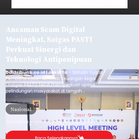
Ancaman Scam Digital
Meningkat, Satgas PASTI
Perkuat Sinergi dan
Teknologi Antipenipuan
balitribune.co.id | Jakarta
- Satuan Tugas
Pemberantasan Aktivitas Keuangan Ilegal
(Satgas PASTI) terus memperkuat upaya
pelindungan masyarakat di tengah
meningkatnya ancaman penipuan digital yang
semakin kompleks.
Nasional
Submitted by
contributor
on
Thu, 08/06/2026 - 09:45
Baca Selengkapnya