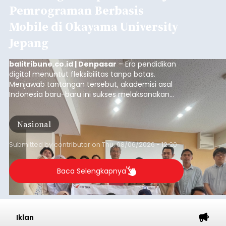
Pemrograman Berbasis
Mobile di Okayama University
Jepang
balitribune.co.id | Denpasar
– Era pendidikan
digital menuntut fleksibilitas tanpa batas.
Menjawab tantangan tersebut, akademisi asal
Indonesia baru-baru ini sukses melaksanakan
program Pengabdian Kepada Masyarakat (PKM)
skala internasional di Distributed Systems
Nasional
Laboratory, Okayama University, Jepang.
Submitted by
contributor
on
Thu, 08/06/2026 - 12:20
Baca Selengkapnya
Iklan