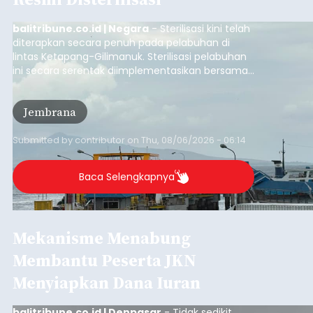
balitribune.co.id | Negara
- Sterilisasi kini telah
diterapkan secara penuh pada pelabuhan di
lintas Ketapang-Gilimanuk. Sterilisasi pelabuhan
ini secara serentak diimplementasikan bersama
empat pelabuhan utama lainnya, yakni
Pelabuhan Merak, Bakauheni, Kayangan, dan
Jembrana
Lembar pada Rabu (5/8/2026).
Submitted by
contributor
on
Thu, 08/06/2026 - 06:14
Baca Selengkapnya
Mekanisme Menabung
Membantu Peserta JKN
Menyiapkan Dana Iuran
balitribune.co.id | Denpasar
- Tidak sedikit