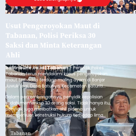
Usut Pengeroyokan Maut di
Tabanan, Polisi Periksa 30
Saksi dan Minta Keterangan
Ahli
balitribune.co.id | Tabanan
- Penyidik Polres
Tabanan terus mendalami kasus pengeroyokan
maut terhadap terduga maling ayam di Banjar
Juwuk Legi, Desa Batunya, Kecamatan Baturiti
yang terjadi beberapa waktu lalu.
Dalam perkembangannya, penyidik kepolisian
sudah memeriksa 30 orang saksi. Tidak hanya itu,
penyidik juga melibatkan ahli pidana untuk
memperkuat konstruksi hukum terhadap lima
orang tersangka yang saat ini ditahan.
Tabanan