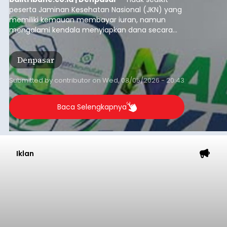
peserta Jaminan Kesehatan Nasional (JKN) yang
memiliki kemauan membayar iuran, namun
mengalami kendala menyiapkan dana secara
penuh saat jatuh tempo pembayaran iuran.
Kondisi ini terutama dialami oleh peserta
Denpasar
segmen Pekerja Bukan Penerima Upah (PBPU)
yang memiliki penghasilan tidak tetap.
Submitted by
contributor
on
Wed, 08/05/2026 - 20:43
Baca Selengkapnya
Iklan