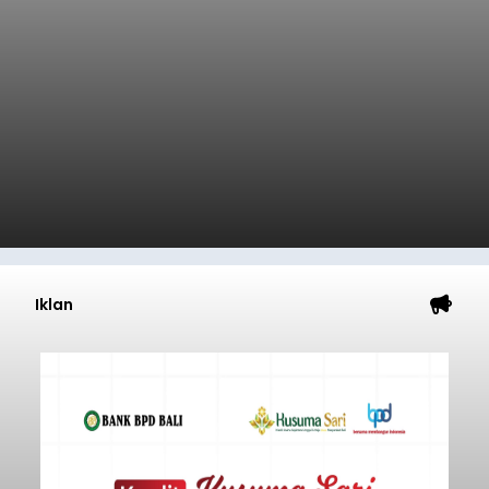
Iklan