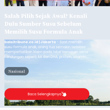
Salah Pilih Sejak Awal? Kenali
Dulu Sumber Susu Sebelum
Memilih Susu Formula Anak
baloitribune.co.id | Jakarta
- Saat memilih
susu formula anak, orang tua semakin terbiasa
memperhatikan klaim pada label kemasan serta
kandungan seperti AA dan DHA, protein, vitamin,
mineral, hingga gula tambahan. Namun, satu hal
yang belum banyak dicermati adalah dari mana
Nasional
sumber susu yang digunakan.
Submitted by
contributor
on
Mon, 08/10/2026 - 15:05
Baca Selengkapnya