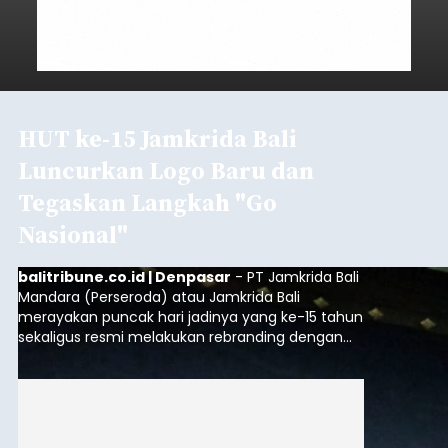
HUT ke-15 Jamkrida Bali
Luncurkan Logo Baru dan
Tegaskan Langkah "Go
Nasional"
balitribune.co.id | Denpasar
- PT Jamkrida Bali
Mandara (Perseroda) atau Jamkrida Bali
merayakan puncak hari jadinya yang ke-15 tahun
sekaligus resmi melakukan rebranding dengan
meluncurkan logo baru perusahaan. Peluncuran
ini digelar dalam acara bertajuk "ELEVATE 15:
Transformasi Menuju Nasional" di Gedung
Ksirarnawa, Taman Budaya (Art Center),
Denpasar, Senin (10/8/2026).