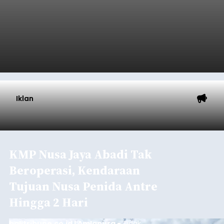
Iklan
KMP Nusa Jaya Abadi Tak
Beroperasi, Kendaraan
Tujuan Nusa Penida Antre
Hingga 2 Hari
balitribune.co.id I Amlapura -
Tidak