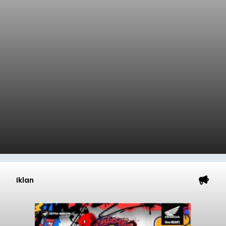
Iklan