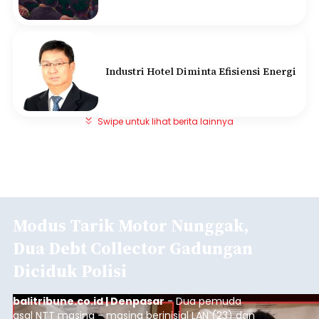
Industri Hotel Diminta Efisiensi Energi
Swipe untuk lihat berita lainnya
Modus Tarik Motor Nunggak,
Dua Debt Collector Gadungan
Diciduk Polisi
balitribune.co.id | Denpasar
- Dua pemuda
asal NTT masing - masing berinisial LAN (23) dan