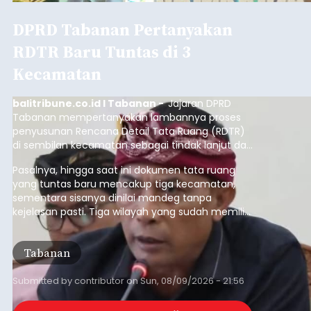
DPRD Tabanan Pertanyakan
RDTR Baru Tuntas di 3
Kecamatan
balitribune.co.id I Tabanan -
Jajaran DPRD
Tabanan mempertanyakan lambannya proses
penyusunan Rencana Detail Tata Ruang (RDTR)
di sembilan kecamatan sebagai tindak lanjut dari
pelaksanaan RTRW.
Pasalnya, hingga saat ini dokumen tata ruang
yang tuntas baru mencakup tiga kecamatan,
sementara sisanya dinilai mandeg tanpa
kejelasan pasti. Tiga wilayah yang sudah memiliki
RDTR tersebut meliputi Kecamatan Kediri,
Tabanan, dan Selemadeg Barat.
Tabanan
Submitted by
contributor
on
Sun, 08/09/2026 - 21:56