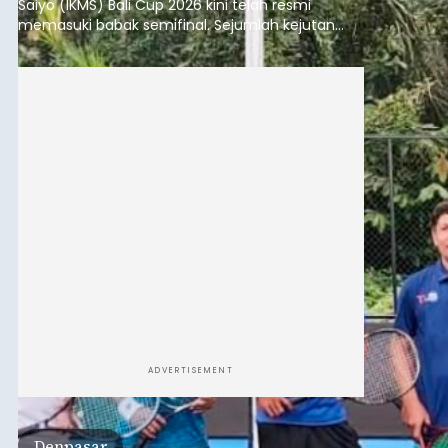
Saiyo (IKMS) Bali Cup 2026 kini telah resmi
memasuki babak semifinal. Sejumlah kejutan
mewarnai babak delapan besar yang digelar di
Lapangan Tenis Telkom Denpasar pada Minggu,
9 Agustus 2026.
ADVERTISEMENT
Denpasar