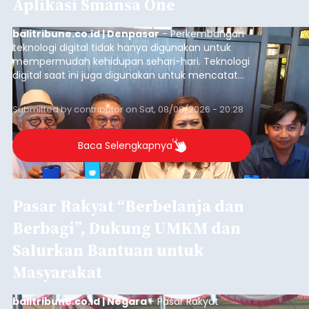
Aplikasi Smansa One
balitribune.co.id | Denpasar
- Perkembangan
teknologi digital tidak hanya digunakan untuk
mempermudah kehidupan sehari-hari. Teknologi
digital saat ini juga digunakan untuk mencatat
dan mengelola data base alumni dari suatu
sekolah, salah satunya adalah alumni SMA 1
Submitted by
contributor
on
Sat, 08/08/2026 - 20:28
Denpasar.
Baca Selengkapnya
Pasar Rakyat “Berbelanja dan
Berbagi”, Dukung UMKM dan
Salurkan Bantuan untuk
Masyarakat
balitribune.co.id | Negara
- Pasar Rakyat