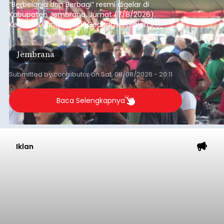
“Berbelanja dan Berbagi” resmi digelar di
Kabupaten Jembrana, Jumat (7/8/2026).
Kegiatan yang digelar Gedung Kesenian Ir.
Soekarno ini memadukan pemberdayaan
ekonomi masyarakat dengan aksi sosial tersebut
Jembrana
mendapat antusiasme tinggi dan mencatat nilai
transaksi mencapai Rp672.733.200.
Submitted by
contributor
on
Sat, 08/08/2026 - 20:11
Baca Selengkapnya
Iklan