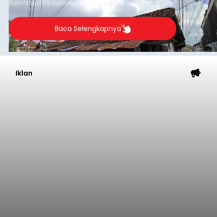
Submitted by
contributor
on
Thu, 08/06/2026 - 21:31
kelompok desil 5 dan 6 tersebut agar tidak
merosot ke kategori miskin.
Baca Selengkapnya
Iklan