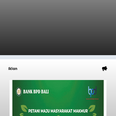
Iklan