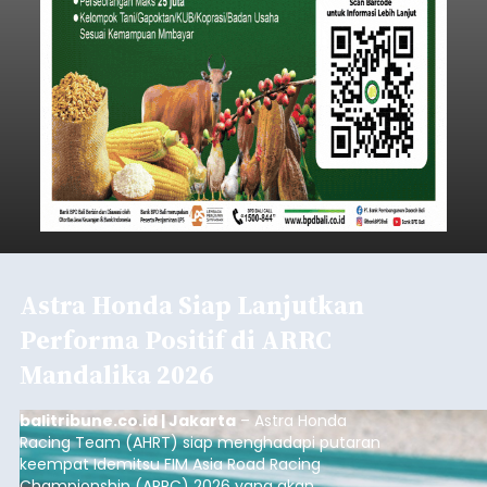
Astra Honda Siap Lanjutkan
Performa Positif di ARRC
Mandalika 2026
balitribune.co.id | Jakarta
– Astra Honda
Racing Team (AHRT) siap menghadapi putaran
keempat Idemitsu FIM Asia Road Racing
Championship (ARRC) 2026 yang akan