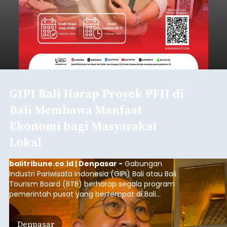
GIPI Bali Harap Proyek PFII di
Bali Membawa Manfaat
Ekonomi bagi Masyarakat
Lokal
balitribune.co.id | Denpasar -
Gabungan
Industri Pariwisata Indonesia (GIPI) Bali atau Bali
Tourism Board (BTB) berharap segala program
pemerintah pusat yang bertempat di Bali
membawa dampak positif bagi masyarakat lokal.
"Program pemerintah ini (Bali sebagai Pusat
Denpasar
Finansial Internasional Indonesia/PFII) harus