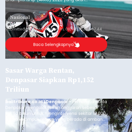
berlangsung di Pertamina Mandalika
International Circuit, Lombok, Nusa Tenggara
Nasional
Barat, pada 7–9 Agustus 2026.
Submitted by
contributor
on
Fri, 08/07/2026 - 07:44
Baca Selengkapnya
Sasar Warga Rentan,
Denpasar Siapkan Rp1,152
Triliun
balitribune.co.id I Denpasar -
Pemerintah Kota
Denpasar mengalokasikan anggaran sebesar
Rp1,152 triliun untuk mengintervensi sekitar 18.000
warga kelompok rentan yang berada di ambang
garis kemiskinan. Langkah strategis ini diambil
guna menjaga masyarakat yang berada pada