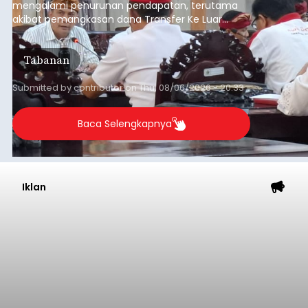
mengalami penurunan pendapatan, terutama
akibat pemangkasan dana Transfer Ke Luar
Daerah (TKD) dari pemerintah pusat.
Tabanan
Submitted by
contributor
on
Thu, 08/06/2026 - 20:33
Baca Selengkapnya
Iklan