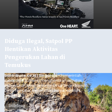
Diduga Ilegal, Satpol PP
Hentikan Aktivitas
Pengerukan Lahan di
Temukus
balitribune.co.id I Singaraja -
Pemerintah
Kabupaten Buleleng menghentikan aktivitas
pengerukan lahan di Banjar Dinas Bingin Banjah,
Desa Temukus, Kecamatan Banjar, setelah
ditemukan indikasi kegiatan pengambilan
material yang tidak sesuai dengan peruntukan
Buleleng
kawasan.