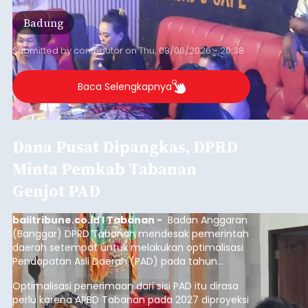
Badung
Submitted by
contributor
on
Thu, 08/06/2026 - 20:38
Baca Selengkapnya
Dana Pusat Dipangkas, DPRD
Minta Pemkab Tabanan
Genjot PAD
balitribune.co.id I Tabanan -
Badan Anggaran
(Banggar) DPRD Tabanan mendesak pemerintah
daerah setempat untuk melakukan optimalisasi
Pendapatan Asli Daerah (PAD) pada tahun
anggaran 2027.
Optimalisasi penerimaan dari sisi PAD itu dirasa
perlu karena APBD Tabanan pada 2027 diproyeksi