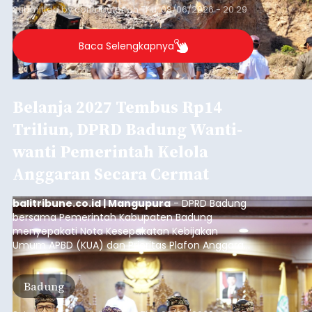
Submitted by
contributor
on
Thu, 08/06/2026 - 20:29
Baca Selengkapnya
Belanja 2027 Tembus Rp14
Triliun, DPRD Badung Wanti-
wanti Pemerintah Kelola
Anggaran Secara Cermat
balitribune.co.id | Mangupura
- DPRD Badung
bersama Pemerintah Kabupaten Badung
menyepakati Nota Kesepakatan Kebijakan
Umum APBD (KUA) dan Prioritas Plafon Anggaran
Sementara (PPAS) Tahun Anggaran 2027 dalam
rapat paripurna yang digelar di Gedung DPRD
Badung
Badung, Kamis (6/8/2026).