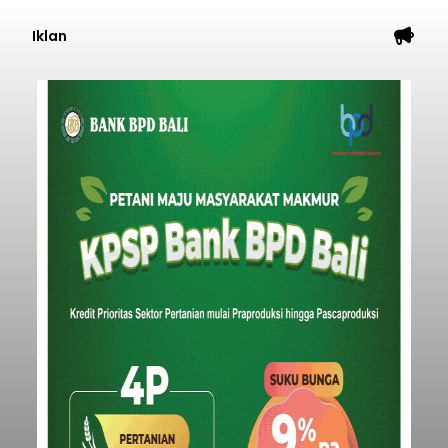
Iklan