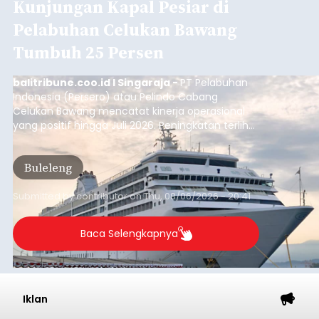
Kunjungan Kapal Pesiar di
Pelabuhan Celukan Bawang
Tumbuh 25 Persen
balitribune.coo.id I Singaraja -
PT Pelabuhan
Indonesia (Persero) atau Pelindo Cabang
Celukan Bawang mencatat kinerja operasional
yang positif hingga Juli 2026. Peningkatan terlihat
dari arus kapal yang mencapai 1,48 juta Gross
Tonnage (GT), atau tumbuh 12,4 persen
Buleleng
dibandingkan periode yang sama tahun lalu
yang tercatat sebesar 1,32 juta GT.
Submitted by
contributor
on
Thu, 08/06/2026 - 20:41
Baca Selengkapnya
Iklan