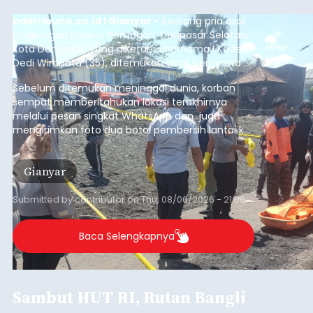
balitribune.co.id I Gianyar -
Seorang pria asal
Lingkungan Dalem, Pemogan, Denpasar Selatan,
Kota Denpasar, yang diketahui bernama I Kadek
Dedi Wiranata (35), ditemukan tidak bernyawa di
pesisir Pantai Purnama, Sukawati.
Sebelum ditemukan meninggal dunia, korban
sempat memberitahukan lokasi terakhirnya
melalui pesan singkat WhatsApp dan juga
mengirimkan foto dua botol pembersih lantai ke
istrinya.
Gianyar
Submitted by
contributor
on
Thu, 08/06/2026 - 21:06
Baca Selengkapnya
Sambut HUT RI, Rutan Bangli