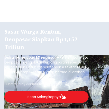
Sasar Warga Rentan,
Denpasar Siapkan Rp1,152
Triliun
balitribune.co.id I Denpasar -
Pemerintah Kota
Denpasar mengalokasikan anggaran sebesar
Rp1,152 triliun untuk mengintervensi sekitar 18.000
warga kelompok rentan yang berada di ambang
garis kemiskinan. Langkah strategis ini diambil
guna menjaga masyarakat yang berada pada
Submitted by
contributor
on
Thu, 08/06/2026 - 21:31
kelompok desil 5 dan 6 tersebut agar tidak
merosot ke kategori miskin.
Baca Selengkapnya