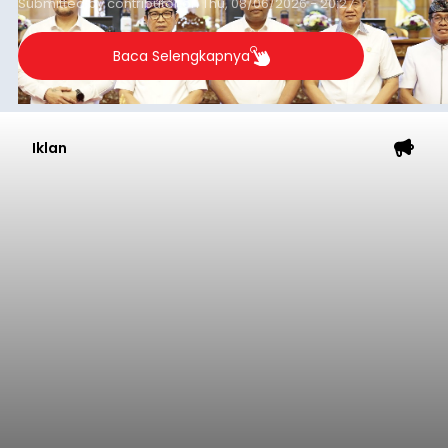
Submitted by
contributor
on
Thu, 08/06/2026 - 20:27
Baca Selengkapnya
Iklan