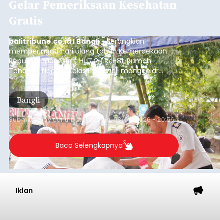
Gelar Pemeriksaan Kesehatan
Gratis
balitribune.co.id I Bangli -
Serangkian
memperingati hari ulang tahun Kemerdekaan
Republik Indonesia ( HUT RI) ke-81, Rumah
Tahanan Negara Kelas II B Bangli menggelar
kegiatan pemeriksaan kesehatan gratis, Rabu
(6/8/2026).
Bangli
Submitted by
contributor
on
Thu, 08/06/2026 - 20:56
Baca Selengkapnya
Iklan