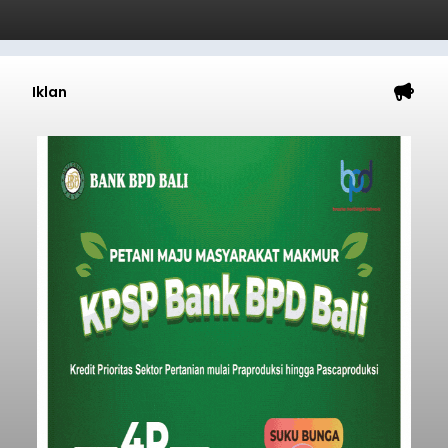
Iklan