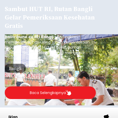
Sambut HUT RI, Rutan Bangli
Gelar Pemeriksaan Kesehatan
Gratis
balitribune.co.id I Bangli -
Serangkian
memperingati hari ulang tahun Kemerdekaan
Republik Indonesia ( HUT RI) ke-81, Rumah
Tahanan Negara Kelas II B Bangli menggelar
kegiatan pemeriksaan kesehatan gratis, Rabu
(6/8/2026).
Bangli
Submitted by
contributor
on
Thu, 08/06/2026 - 20:56
Baca Selengkapnya
Iklan