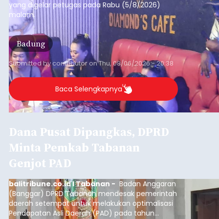
yang digelar petugas pada Rabu (5/8/2026)
malam.
Badung
Submitted by
contributor
on
Thu, 08/06/2026 - 20:38
Baca Selengkapnya
Dana Pusat Dipangkas, DPRD
Minta Pemkab Tabanan
Genjot PAD
balitribune.co.id I Tabanan -
Badan Anggaran
(Banggar) DPRD Tabanan mendesak pemerintah
daerah setempat untuk melakukan optimalisasi
Pendapatan Asli Daerah (PAD) pada tahun