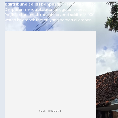
balitribune.co.id I Denpasar -
Pemerintah Kota
Denpasar mengalokasikan anggaran sebesar
Rp1,152 triliun untuk mengintervensi sekitar 18.000
warga kelompok rentan yang berada di ambang
garis kemiskinan. Langkah strategis ini diambil
guna menjaga masyarakat yang berada pada
kelompok desil 5 dan 6 tersebut agar tidak
merosot ke kategori miskin.
ADVERTISEMENT