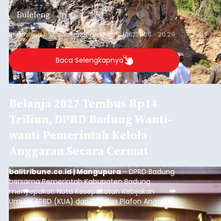
material yang tidak sesuai dengan peruntukan
Buleleng
kawasan.
Submitted by
contributor
on
Thu, 08/06/2026 - 20:29
Baca Selengkapnya
Belanja 2027 Tembus Rp14
Triliun, DPRD Badung Wanti-
wanti Pemerintah Kelola
Anggaran Secara Cermat
balitribune.co.id | Mangupura
- DPRD Badung
bersama Pemerintah Kabupaten Badung
menyepakati Nota Kesepakatan Kebijakan
Umum APBD (KUA) dan Prioritas Plafon Anggaran
Sementara (PPAS) Tahun Anggaran 2027 dalam
rapat paripurna yang digelar di Gedung DPRD