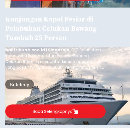
Kunjungan Kapal Pesiar di
Pelabuhan Celukan Bawang
Tumbuh 25 Persen
balitribune.coo.id I Singaraja -
PT Pelabuhan
Indonesia (Persero) atau Pelindo Cabang
Celukan Bawang mencatat kinerja operasional
yang positif hingga Juli 2026. Peningkatan terlihat
dari arus kapal yang mencapai 1,48 juta Gross
Tonnage (GT), atau tumbuh 12,4 persen
Buleleng
dibandingkan periode yang sama tahun lalu
yang tercatat sebesar 1,32 juta GT.
Submitted by
contributor
on
Thu, 08/06/2026 - 20:41
Baca Selengkapnya