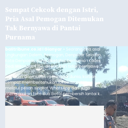
Sempat Cekcok dengan Istri,
Pria Asal Pemogan Ditemukan
Tak Bernyawa di Pantai
Purnama
balitribune.co.id I Gianyar -
Seorang pria asal
Lingkungan Dalem, Pemogan, Denpasar Selatan,
Kota Denpasar, yang diketahui bernama I Kadek
Dedi Wiranata (35), ditemukan tidak bernyawa di
pesisir Pantai Purnama, Sukawati.
Sebelum ditemukan meninggal dunia, korban
sempat memberitahukan lokasi terakhirnya
melalui pesan singkat WhatsApp dan juga
mengirimkan foto dua botol pembersih lantai ke
istrinya.