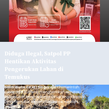
Diduga Ilegal, Satpol PP
Hentikan Aktivitas
Pengerukan Lahan di
Temukus
balitribune.co.id I Singaraja -
Pemerintah
Kabupaten Buleleng menghentikan aktivitas
pengerukan lahan di Banjar Dinas Bingin Banjah,
Desa Temukus, Kecamatan Banjar, setelah
ditemukan indikasi kegiatan pengambilan