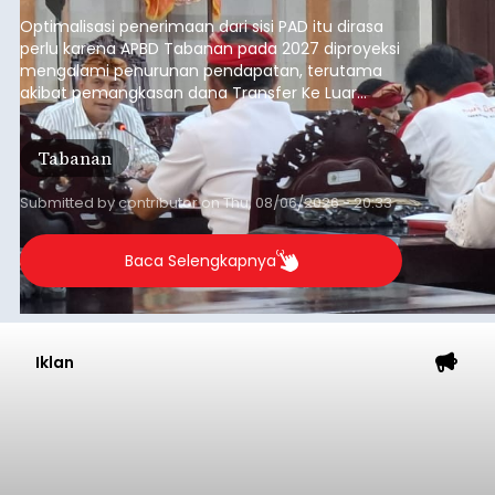
anggaran 2027.
Optimalisasi penerimaan dari sisi PAD itu dirasa
perlu karena APBD Tabanan pada 2027 diproyeksi
mengalami penurunan pendapatan, terutama
akibat pemangkasan dana Transfer Ke Luar
Daerah (TKD) dari pemerintah pusat.
Tabanan
Submitted by
contributor
on
Thu, 08/06/2026 - 20:33
Baca Selengkapnya
Iklan