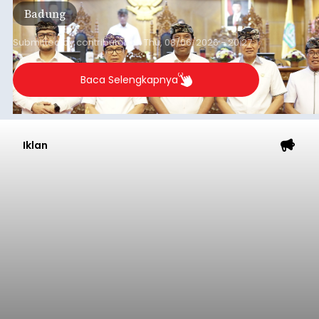
Badung
Badung, Kamis (6/8/2026).
Submitted by
contributor
on
Thu, 08/06/2026 - 20:27
Baca Selengkapnya
Iklan