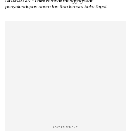
DIGAGALKAN - Polisi kembali menggagalkan
penyelundupan enam ton ikan lemuru beku ilegal.
ADVERTISEMENT