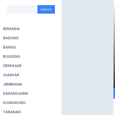
Skip
to
Search
main
content
BERANDA
Main
BADUNG
navigation
BANGLI
BULELENG
DENPASAR
GIANYAR
JEMBRANA
KARANGASEM
KLUNGKUNG
TABANAN