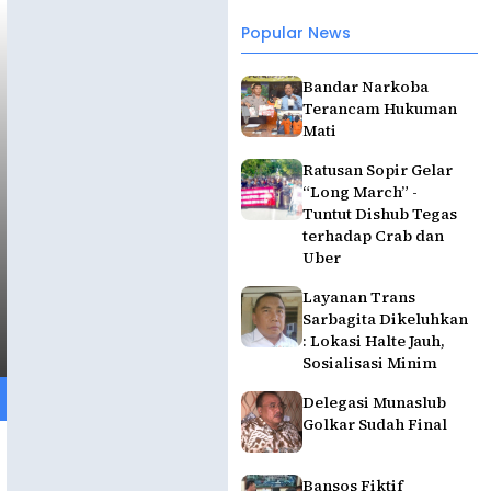
Popular News
Bandar Narkoba
Terancam Hukuman
Mati
Ratusan Sopir Gelar
“Long March” -
Tuntut Dishub Tegas
terhadap Crab dan
Uber
Layanan Trans
Sarbagita Dikeluhkan
: Lokasi Halte Jauh,
Sosialisasi Minim
Delegasi Munaslub
Golkar Sudah Final
Bansos Fiktif