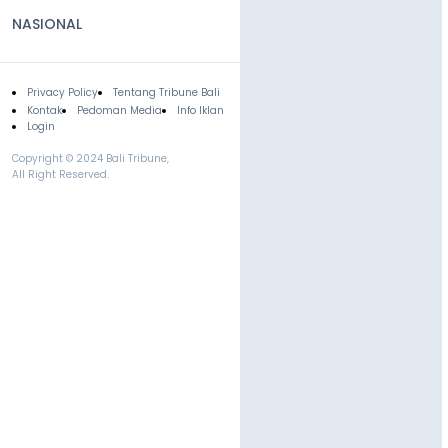
NASIONAL
Privacy Policy
Tentang Tribune Bali
Footer
Kontak
Pedoman Media
Info Iklan
Login
Copyright © 2024 Bali Tribune,
All Right Reserved.