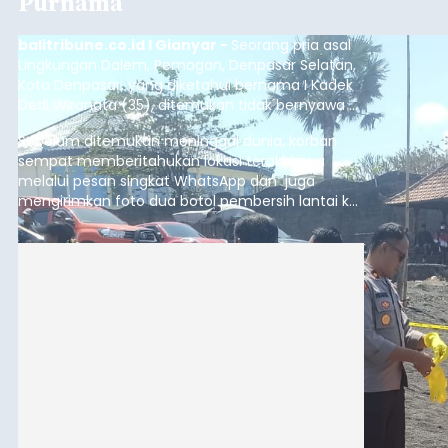
Purnama
balitribune.co.id I Gianyar -
Seorang pria asal
Lingkungan Dalem, Pemogan, Denpasar Selatan,
Kota Denpasar, yang diketahui bernama I Kadek
Dedi Wiranata (35), ditemukan tidak bernyawa di
pesisir Pantai Purnama, Sukawati.
Sebelum ditemukan meninggal dunia, korban
sempat memberitahukan lokasi terakhirnya
melalui pesan singkat WhatsApp dan juga
mengirimkan foto dua botol pembersih lantai ke
istrinya.