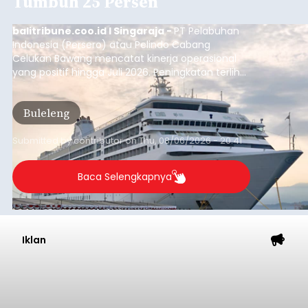
Tumbuh 25 Persen
balitribune.coo.id I Singaraja -
PT Pelabuhan
Indonesia (Persero) atau Pelindo Cabang
Celukan Bawang mencatat kinerja operasional
yang positif hingga Juli 2026. Peningkatan terlihat
dari arus kapal yang mencapai 1,48 juta Gross
Tonnage (GT), atau tumbuh 12,4 persen
Buleleng
dibandingkan periode yang sama tahun lalu
yang tercatat sebesar 1,32 juta GT.
Submitted by
contributor
on
Thu, 08/06/2026 - 20:41
Baca Selengkapnya
Iklan