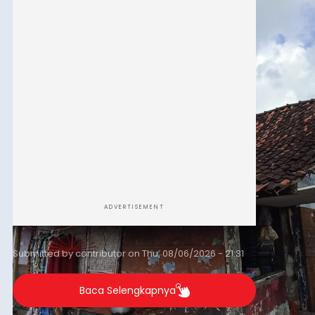
kelompok desil 5 dan 6 tersebut agar tidak
merosot ke kategori miskin.
ADVERTISEMENT
Submitted by
contributor
on
Thu, 08/06/2026 - 21:31
Baca Selengkapnya