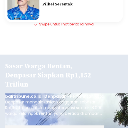
Pilkel Serentak
Swipe untuk lihat berita lainnya
Sasar Warga Rentan,
Denpasar Siapkan Rp1,152
Triliun
balitribune.co.id I Denpasar -
Pemerintah Kota
Denpasar mengalokasikan anggaran sebesar
Rp1,152 triliun untuk mengintervensi sekitar 18.000
warga kelompok rentan yang berada di ambang
garis kemiskinan. Langkah strategis ini diambil
guna menjaga masyarakat yang berada pada