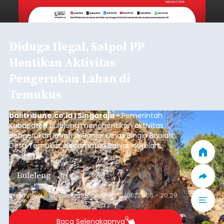
Diduga Ilegal, Satpol PP
Hentikan Aktivitas
Pengerukan Lahan di
Temukus
balitribune.co.id I Singaraja -
Pemerintah
Kabupaten Buleleng menghentikan aktivitas
pengerukan lahan di Banjar Dinas Bingin Banjah,
Desa Temukus, Kecamatan Banjar, setelah
ditemukan indikasi kegiatan pengambilan
material yang tidak sesuai dengan peruntukan
Buleleng
kawasan.
Submitted by
contributor
on
Thu, 08/06/2026 - 20:29
Baca Selengkapnya