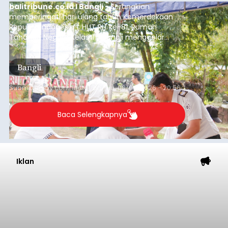
balitribune.co.id I Bangli -
Serangkian
memperingati hari ulang tahun Kemerdekaan
Republik Indonesia ( HUT RI) ke-81, Rumah
Tahanan Negara Kelas II B Bangli menggelar
kegiatan pemeriksaan kesehatan gratis, Rabu
(6/8/2026).
Bangli
Submitted by
contributor
on
Thu, 08/06/2026 - 20:56
Baca Selengkapnya
Iklan