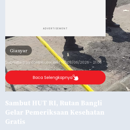
ADVERTISEMENT
Gianyar
Submitted by
contributor
on
Thu, 08/06/2026 - 21:06
Baca Selengkapnya
Sambut HUT RI, Rutan Bangli
Gelar Pemeriksaan Kesehatan
Gratis