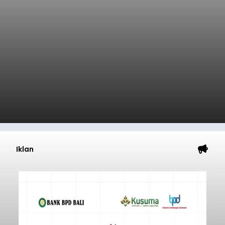
Iklan