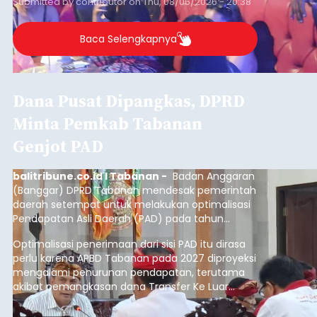
Submitted by
contributor
on
Thu, 08/06/2026 - 20:38
Baca Selengkapnya
Dana Pusat Dipangkas, DPRD
Minta Pemkab Tabanan
Genjot PAD
balitribune.co.id I Tabanan -
Badan Anggaran
(Banggar) DPRD Tabanan mendesak pemerintah
daerah setempat untuk melakukan optimalisasi
Pendapatan Asli Daerah (PAD) pada tahun
anggaran 2027.
Optimalisasi penerimaan dari sisi PAD itu dirasa
perlu karena APBD Tabanan pada 2027 diproyeksi
mengalami penurunan pendapatan, terutama
akibat pemangkasan dana Transfer Ke Luar
Daerah (TKD) dari pemerintah pusat.