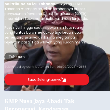
balitribune.co.id I Tabanan -
Jajaran DPRD
Tabanan mempertanyakan lambannya proses
penyusunan Rencana Detail Tata Ruang (RDTR)
di sembilan kecamatan sebagai tindak lanjut dari
pelaksanaan RTRW.
Pasalnya, hingga saat ini dokumen tata ruang
yang tuntas baru mencakup tiga kecamatan,
sementara sisanya dinilai mandeg tanpa
kejelasan pasti. Tiga wilayah yang sudah memiliki
RDTR tersebut meliputi Kecamatan Kediri,
Tabanan, dan Selemadeg Barat.
Tabanan
Submitted by
contributor
on
Sun, 08/09/2026 - 21:56
Baca Selengkapnya
KMP Nusa Jaya Abadi Tak
Beroperasi, Kendaraan