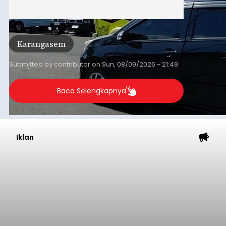
Karangasem
Submitted by
contributor
on
Sun, 08/09/2026 - 21:49
Baca Selengkapnya
Iklan