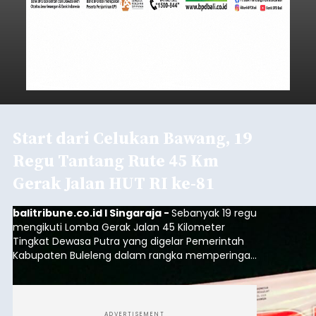
Start dari Celukan Bawang, 19
Regu Tantang Rute 45 Km
Gerak Jalan HUT RI ke-81
balitribune.co.id I Singaraja -
Sebanyak 19 regu
mengikuti Lomba Gerak Jalan 45 Kilometer
Tingkat Dewasa Putra yang digelar Pemerintah
Kabupaten Buleleng dalam rangka memperingati
HUT ke-81 Kemerdekaan Republik Indonesia.
Lomba resmi dimulai dari Lapangan Sepak Bola
Desa Celukan Bawang, Sabtu (8/8/2026) malam.
ADVERTISEMENT