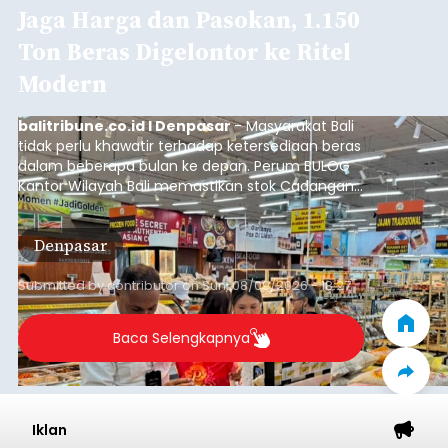
Jaga Harga dan Pasokan, 1.150
Ton Beras Digelontor ke Ritel
Modern
balitribune.co.id I Denpasar
- Masyarakat Bali
tidak perlu khawatir terhadap ketersediaan beras
dalam beberapa bulan ke depan. Perum BULOG
Kantor Wilayah Bali memastikan stok Cadangan
Beras Pemerintah (CBP) masih dalam kondisi
aman, bahkan diproyeksikan mampu memenuhi
Denpasar
kebutuhan masyarakat hingga sekitar 10 bulan.
Submitted by
contributor
on
Sun, 08/09/2026 - 18:27
Baca Selengkapnya
Iklan