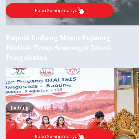
Baca Selengkapnya
Bupati Badung Minta Pejuang
Dialisis Tetap Semangat Jalani
Pengobatan
balitribune.co.id | Mangupura
- Bupati Badung
I Wayan Adi Arnawa meminta pasien yang
menjalani terapi dialisis untuk tetap semangat
dan tidak berputus asa. Pesan itu
disampaikannya saat menghadiri Sarasehan
Pejuang Dialisis yang digelar RSD Mangusada di
Badung
Ruang Kertha Gosana, Puspem Badung, Minggu
(9/8/2026).
Submitted by
contributor
on
Sun, 08/09/2026 - 18:44
Baca Selengkapnya