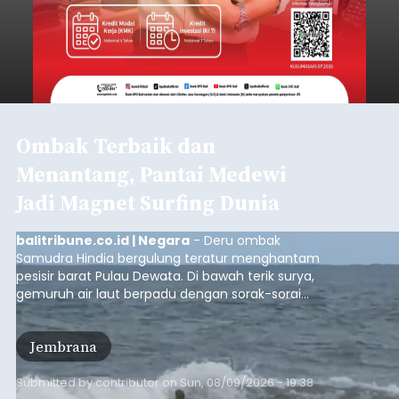
Ombak Terbaik dan
Menantang, Pantai Medewi
Jadi Magnet Surfing Dunia
balitribune.co.id | Negara
- Deru ombak
Samudra Hindia bergulung teratur menghantam
pesisir barat Pulau Dewata. Di bawah terik surya,
gemuruh air laut berpadu dengan sorak-sorai
penonton yang memadati Pantai Medewi,
Kecamatan Pekutatan pada Minggu (9/8/2026).
Jembrana
Ratusan peselancar dari berbagai penjuru
nusantara berkompetisi menaklukan ombak
terbaik dan menantang.
Submitted by
contributor
on
Sun, 08/09/2026 - 19:38