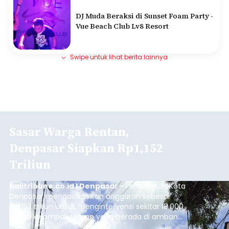
DJ Muda Beraksi di Sunset Foam Party -
Vue Beach Club Lv8 Resort
Swipe untuk lihat berita lainnya
Sasar Warga Rentan,
Denpasar Siapkan Rp1,152
Triliun
balitribune.co.id I Denpasar -
Pemerintah Kota
Denpasar mengalokasikan anggaran sebesar
Rp1,152 triliun untuk mengintervensi sekitar 18.000
warga kelompok rentan yang berada di ambang
garis kemiskinan. Langkah strategis ini diambil