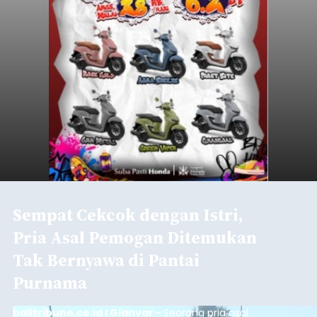
Sempat Cekcok dengan Istri,
Pria Asal Pemogan Ditemukan
Tak Bernyawa di Pantai
Purnama
balitribune.co.id I Gianyar -
Seorang pria asal