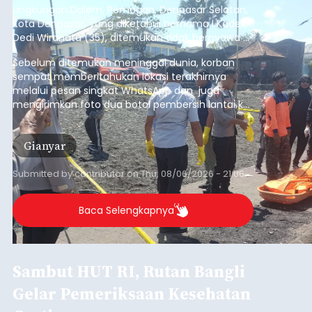
Lingkungan Dalem, Pemogan, Denpasar Selatan,
Kota Denpasar, yang diketahui bernama I Kadek
Dedi Wiranata (35), ditemukan tidak bernyawa di
pesisir Pantai Purnama, Sukawati.
Sebelum ditemukan meninggal dunia, korban
sempat memberitahukan lokasi terakhirnya
melalui pesan singkat WhatsApp dan juga
mengirimkan foto dua botol pembersih lantai ke
istrinya.
Gianyar
Submitted by
contributor
on
Thu, 08/06/2026 - 21:06
Baca Selengkapnya
Sambut HUT RI, Rutan Bangli
Gelar Pemeriksaan Kesehatan