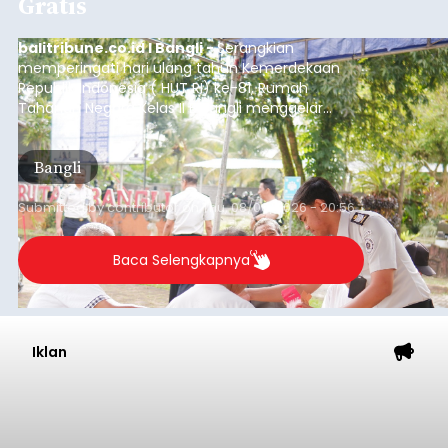
Gratis
balitribune.co.id I Bangli -
Serangkian
memperingati hari ulang tahun Kemerdekaan
Republik Indonesia ( HUT RI) ke-81, Rumah
Tahanan Negara Kelas II B Bangli menggelar
kegiatan pemeriksaan kesehatan gratis, Rabu
(6/8/2026).
Bangli
Submitted by
contributor
on
Thu, 08/06/2026 - 20:56
Baca Selengkapnya
Iklan