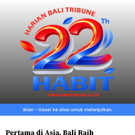
Skip
to
main
content
Iklan - Geser ke atas untuk melanjutkan.
Pertama di Asia, Bali Raih