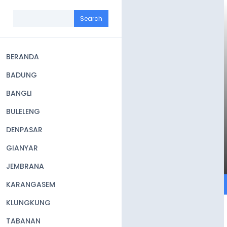
Skip
to
Search
main
content
BERANDA
Main
BADUNG
navigation
BANGLI
BULELENG
DENPASAR
GIANYAR
JEMBRANA
KARANGASEM
KLUNGKUNG
TABANAN