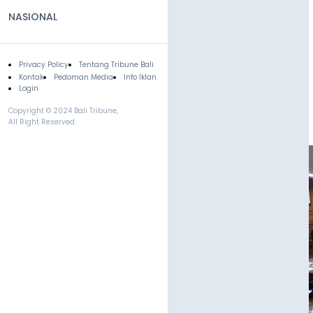
NASIONAL
Privacy Policy
Tentang Tribune Bali
Footer
Kontak
Pedoman Media
Info Iklan
Login
Copyright © 2024 Bali Tribune,
All Right Reserved.