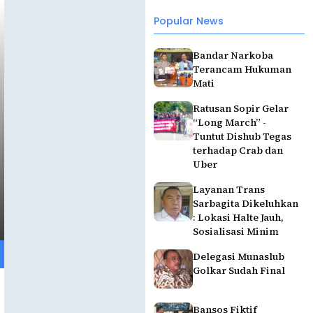
Popular News
Bandar Narkoba
Terancam Hukuman
Mati
Ratusan Sopir Gelar
“Long March” -
Tuntut Dishub Tegas
terhadap Crab dan
Uber
Layanan Trans
Sarbagita Dikeluhkan
: Lokasi Halte Jauh,
Sosialisasi Minim
Delegasi Munaslub
Golkar Sudah Final
Bansos Fiktif