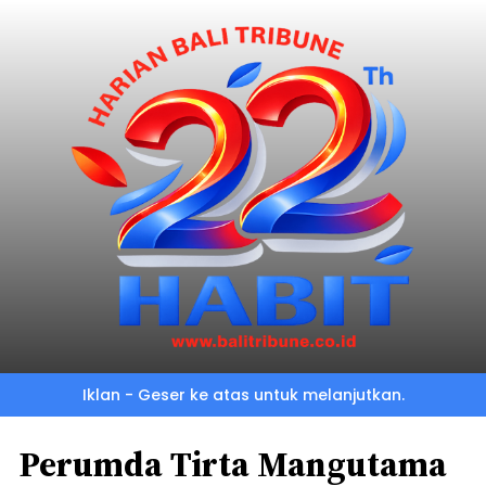
Iklan - Geser ke atas untuk melanjutkan.
Perumda Tirta Mangutama