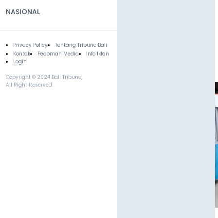
NASIONAL
Privacy Policy
Tentang Tribune Bali
Footer
Kontak
Pedoman Media
Info Iklan
Login
Copyright © 2024 Bali Tribune,
All Right Reserved.