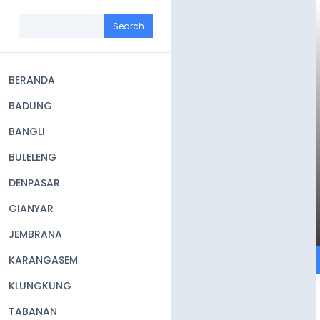
Skip
to
Search
main
content
BERANDA
Main
BADUNG
navigation
BANGLI
BULELENG
DENPASAR
GIANYAR
JEMBRANA
KARANGASEM
KLUNGKUNG
TABANAN