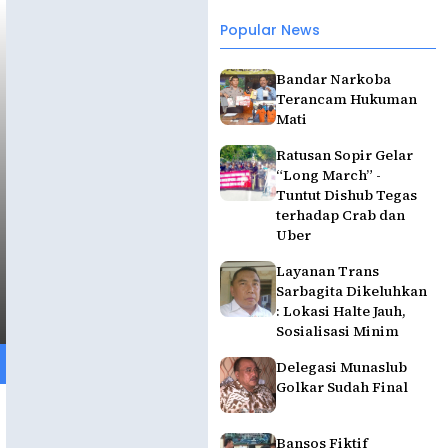
Popular News
Bandar Narkoba
Terancam Hukuman
Mati
Ratusan Sopir Gelar
“Long March” -
Tuntut Dishub Tegas
terhadap Crab dan
Uber
Layanan Trans
Sarbagita Dikeluhkan
: Lokasi Halte Jauh,
Sosialisasi Minim
Delegasi Munaslub
Golkar Sudah Final
Bansos Fiktif