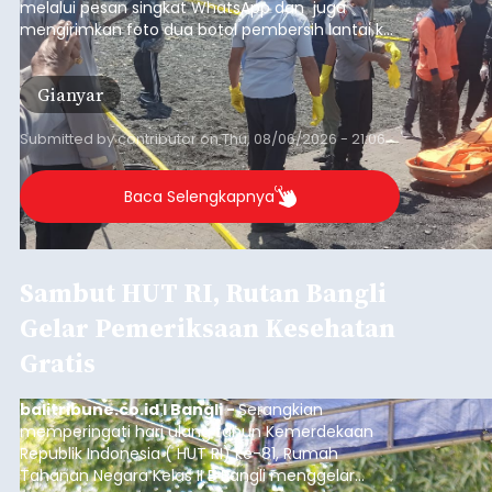
melalui pesan singkat WhatsApp dan juga
mengirimkan foto dua botol pembersih lantai ke
istrinya.
Gianyar
Submitted by
contributor
on
Thu, 08/06/2026 - 21:06
Baca Selengkapnya
Sambut HUT RI, Rutan Bangli
Gelar Pemeriksaan Kesehatan
Gratis
balitribune.co.id I Bangli -
Serangkian
memperingati hari ulang tahun Kemerdekaan
Republik Indonesia ( HUT RI) ke-81, Rumah
Tahanan Negara Kelas II B Bangli menggelar