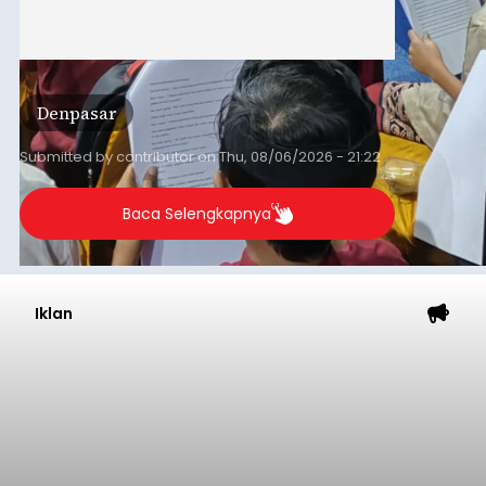
Denpasar
Submitted by
contributor
on
Thu, 08/06/2026 - 21:22
Baca Selengkapnya
Iklan