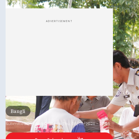
kegiatan pemeriksaan kesehatan gratis, Rabu
(6/8/2026).
ADVERTISEMENT
Bangli
Submitted by
contributor
on
Thu, 08/06/2026 - 20:56