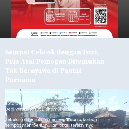
Sempat Cekcok dengan Istri,
Pria Asal Pemogan Ditemukan
Tak Bernyawa di Pantai
Purnama
balitribune.co.id I Gianyar -
Seorang pria asal
Lingkungan Dalem, Pemogan, Denpasar Selatan,
Kota Denpasar, yang diketahui bernama I Kadek
Dedi Wiranata (35), ditemukan tidak bernyawa di
pesisir Pantai Purnama, Sukawati.
Sebelum ditemukan meninggal dunia, korban
sempat memberitahukan lokasi terakhirnya