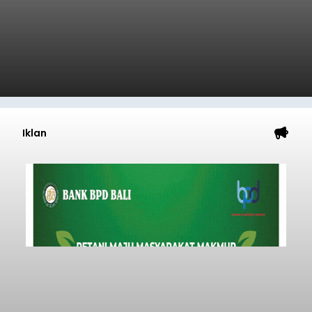
Iklan