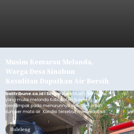
Musim Kemarau Melanda,
Warga Desa Sinabun
Kesulitan Dapatkan Air Bersih
balitribune.co.id I Singaraja -
Musim kemarau
yang mulai melanda Kabupaten Buleleng
berdampak pada menurunnya debit sejumlah
sumber mata air. Kondisi tersebut menyebabkan
warga di beberapa desa mulai mengalami
kesulitan mendapatkan air bersih, terutama
Buleleng
untuk memenuhi kebutuhan mandi, cuci, dan