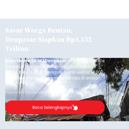
Sasar Warga Rentan,
Denpasar Siapkan Rp1,152
Triliun
balitribune.co.id I Denpasar -
Pemerintah Kota
Denpasar mengalokasikan anggaran sebesar
Rp1,152 triliun untuk mengintervensi sekitar 18.000
warga kelompok rentan yang berada di ambang
garis kemiskinan. Langkah strategis ini diambil
guna menjaga masyarakat yang berada pada
Submitted by
contributor
on
Thu, 08/06/2026 - 21:31
kelompok desil 5 dan 6 tersebut agar tidak
merosot ke kategori miskin.
Baca Selengkapnya