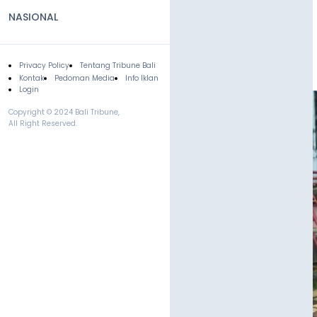
NASIONAL
Privacy Policy
Tentang Tribune Bali
Footer
Kontak
Pedoman Media
Info Iklan
Login
Copyright © 2024 Bali Tribune,
All Right Reserved.