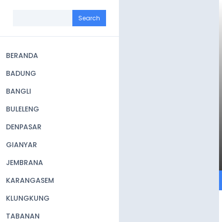
Skip
to
Search
main
content
BERANDA
Main
BADUNG
navigation
BANGLI
BULELENG
DENPASAR
GIANYAR
JEMBRANA
KARANGASEM
KLUNGKUNG
TABANAN