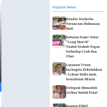
Popular News
Bandar Narkoba
Terancam Hukuman
Mati
Ratusan Sopir Gelar
“Long March” -
Tuntut Dishub Tegas
terhadap Crab dan
Uber
Layanan Trans
Sarbagita Dikeluhkan
: Lokasi Halte Jauh,
Sosialisasi Minim
Delegasi Munaslub
Golkar Sudah Final
Bansos Fiktif