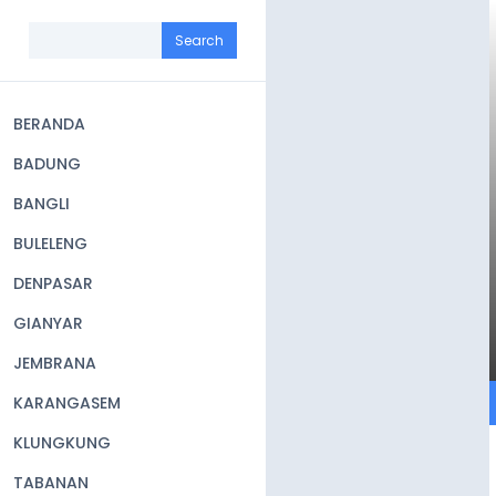
Skip
to
Search
main
content
BERANDA
Main
BADUNG
navigation
BANGLI
BULELENG
DENPASAR
GIANYAR
JEMBRANA
KARANGASEM
KLUNGKUNG
TABANAN