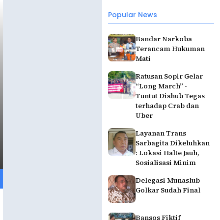
Popular News
Bandar Narkoba
Terancam Hukuman
Mati
Ratusan Sopir Gelar
“Long March” -
Tuntut Dishub Tegas
terhadap Crab dan
Uber
Layanan Trans
Sarbagita Dikeluhkan
: Lokasi Halte Jauh,
Sosialisasi Minim
Delegasi Munaslub
Golkar Sudah Final
Bansos Fiktif