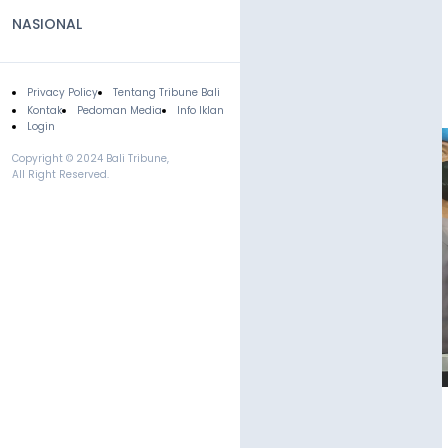
NASIONAL
Privacy Policy
Tentang Tribune Bali
Footer
Kontak
Pedoman Media
Info Iklan
Login
Copyright © 2024 Bali Tribune,
All Right Reserved.